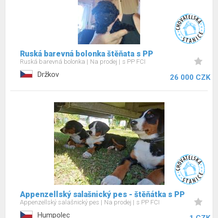
Ruská barevná bolonka štěňata s PP
Ruská barevná bolonka
Na prodej
s PP FCI
Držkov
26 000 CZK
Appenzellský salašnický pes - štěňátka s PP
Appenzellský salašnický pes
Na prodej
s PP FCI
Humpolec