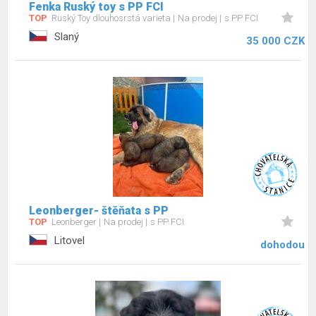
Fenka Ruský toy s PP FCI
TOP
Ruský Toy dlouhosrstá varieta
Na prodej
s PP FCI
Slaný
35 000 CZK
Leonberger- štěňata s PP
TOP
Leonberger
Na prodej
s PP FCI
Litovel
dohodou