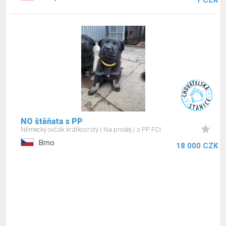
1 CZK
NO štěňata s PP
Německý ovčák krátkosrstý
Na prodej
s PP FCI
Brno
18 000 CZK