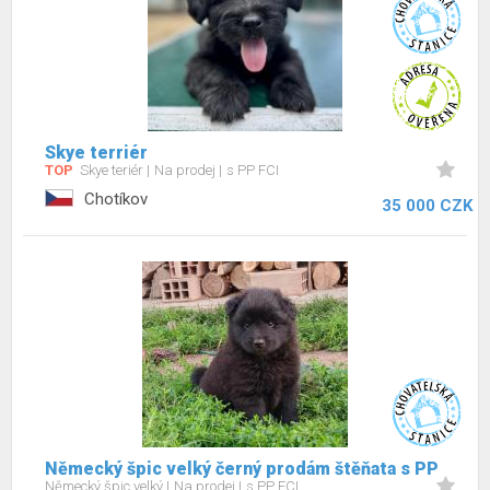
Skye terriér
TOP
Skye teriér
Na prodej
s PP FCI
Chotíkov
35 000 CZK
Německý špic velký černý prodám štěňata s PP
Německý špic velký
Na prodej
s PP FCI