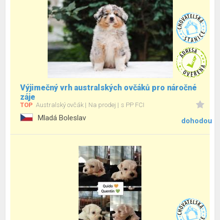
Výjimečný vrh australských ovčáků pro náročné
záje
TOP
Australský ovčák
Na prodej
s PP FCI
Mladá Boleslav
dohodou