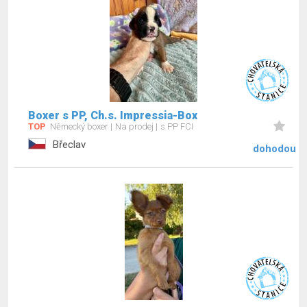
Boxer s PP, Ch.s. Impressia-Box
TOP
Německý boxer
Na prodej
s PP FCI
Břeclav
dohodou