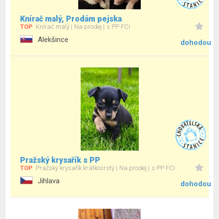
Knírač malý, Prodám pejska
TOP
Knírač malý
Na prodej
s PP FCI
Alekšince
dohodou
Pražský krysařík s PP
TOP
Pražský krysařík krátkosrstý
Na prodej
s PP FCI
Jihlava
dohodou