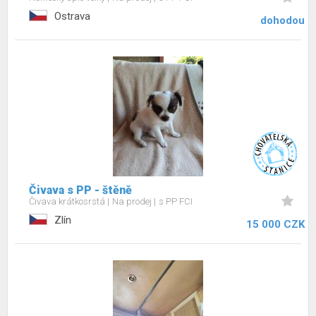
Ostrava
dohodou
Čivava s PP - štěně
Čivava krátkosrstá
Na prodej
s PP FCI
Zlín
15 000 CZK