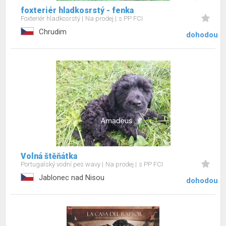
foxteriér hladkosrstý - fenka
Foxteriér hladkosrstý
Na prodej
s PP FCI
Chrudim
dohodou
Volná štěňátka
Portugalský vodní pes wavy
Na prodej
s PP FCI
Jablonec nad Nisou
dohodou