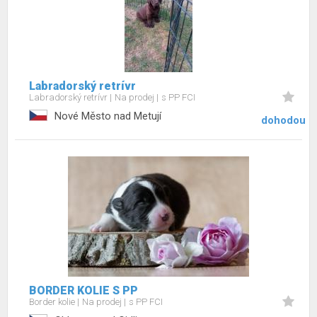
Labradorský retrívr
Labradorský retrívr
Na prodej
s PP FCI
Nové Město nad Metují
dohodou
BORDER KOLIE S PP
Border kolie
Na prodej
s PP FCI