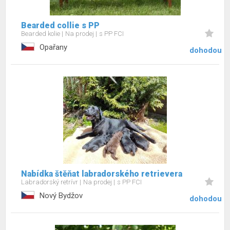
Bearded collie s PP
Bearded kolie
Na prodej
s PP FCI
Opařany
dohodou
Nabídka štěňat labradorského retrievera
Labradorský retrívr
Na prodej
s PP FCI
Nový Bydžov
dohodou