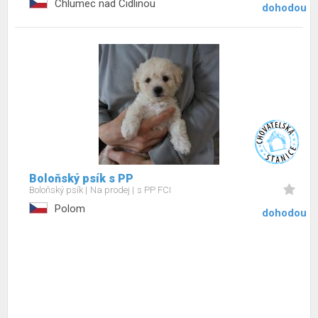
Chlumec nad Cidlinou
dohodou
Boloňský psík s PP
Boloňský psík
Na prodej
s PP FCI
Polom
dohodou