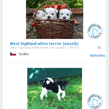
West highland white terrier (westík)
West Highland White Terrier
Na prodej
s PP FCI
Sedlec
dohodou