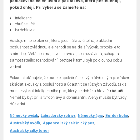
páníčkovi na očích uvidí a pak taková, která poslouchají,
pokud chtějí. Při výběru se zaměřte na:
inteligenci
chuť se učit
tvrdohlavost
Existuje mnoho plemen, která jsou hůře cvičitelná, základní
poslušnost zvládnou, ale nehodí se na další výcvik, protože je to
s nimi boj. Většinou mají svou hlavu a jsou nezávislá, schopná
samostatného rozhodování, protože k tomu byli po dlouhou dobu
vedeni.
Pokud si plánujete, že budete společně se svým čtyřnohým parťákem
skládat zkoušky z poslušnosti a účastnit se různých závodů, tak si
musíte vybrat inteligentního psa, který se dobře a hlavně
rád učí
.
Neměl by být příliš tvrdohlavý a dominantní. Ale vy musíte být vždy
důslední.
Německý ovčák
Labradorský retrívr
Německý špic
Border kolie
Australský ovčák
Appenzellský salašnický pes
Australský silky teriér