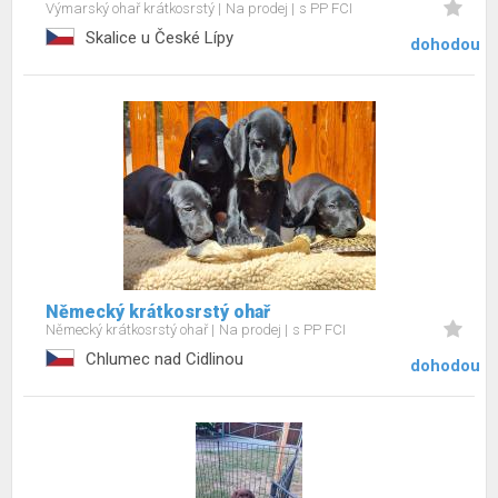
Výmarský ohař krátkosrstý
Na prodej
s PP FCI
Skalice u České Lípy
dohodou
Německý krátkosrstý ohař
Německý krátkosrstý ohař
Na prodej
s PP FCI
Chlumec nad Cidlinou
dohodou