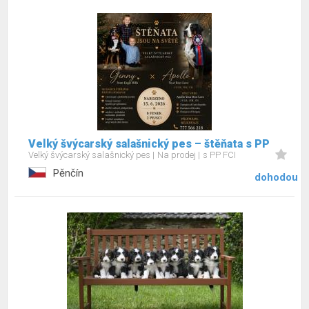
Velký švýcarský salašnický pes – štěňata s PP
Velký švýcarský salašnický pes
Na prodej
s PP FCI
Pěnčín
dohodou