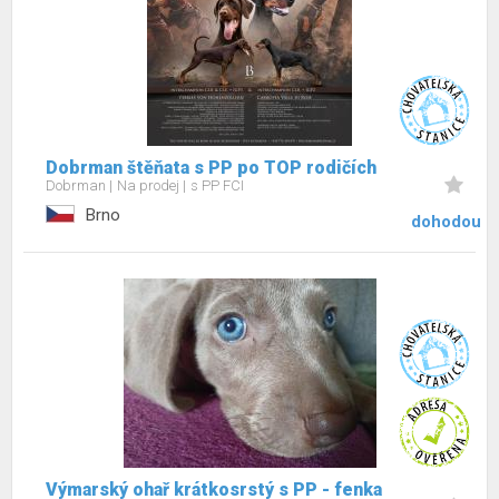
Dobrman štěňata s PP po TOP rodičích
Dobrman
Na prodej
s PP FCI
Brno
dohodou
Výmarský ohař krátkosrstý s PP - fenka