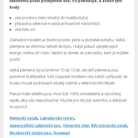
takovému psovi poskytnete vše, co potřebuje, a zvážit tyto
body:
více prostoru (není vhodný do malého bytu)
případná veterinární péče je finančně náročnější
více toho sní
Základním bodem je životní prostor, péče a dostatek pohybu. Velká
plemena se většinou nehodí do bytu, i když pokud vybijete jejich
energii, mohou žít i tam. Ideální je domek se zahradou, kam je můžete
pustit.
Velká plemena žijí průměrně 10 až 12 let, ale obří plemena jsou
poměrně krátkověká. Váš rozpočet mnohem více zatíží v případě, že
budou muset podstoupit nějaký zákrok u veterinárního lékaře.
Pokud máte velkého psa, musí být 100% ovladatelný a vycvičený,
nejde, aby vás neposlouchal. Musíte pro něj být autoritou a dokázat
ho vycvičit.
Německý ovčák
Labradorský retrívr
Appenzellský salašnický pes
Výmarský ohař
Bílý švýcarský ovčák
Moskevský strážní pes
Hovawart