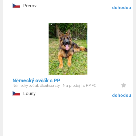
Přerov
dohodou
Německý ovčák s PP
Německý ovčák dlouhosrstý
Na prodej
s PP FCI
Louny
dohodou