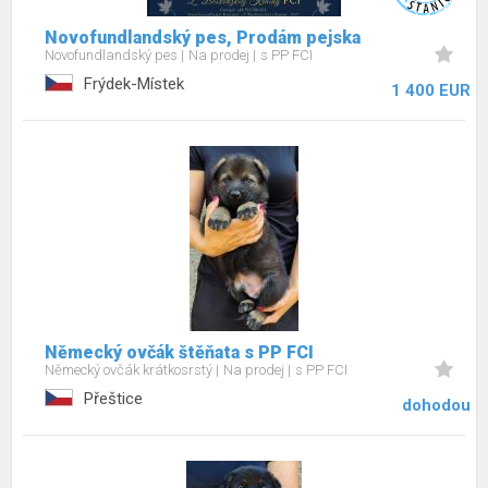
Novofundlandský pes, Prodám pejska
Novofundlandský pes
Na prodej
s PP FCI
Frýdek-Místek
1 400 EUR
Německý ovčák štěňata s PP FCI
Německý ovčák krátkosrstý
Na prodej
s PP FCI
Přeštice
dohodou