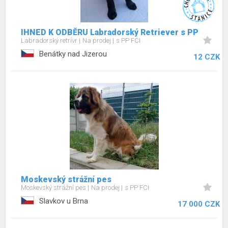
IHNED K ODBĚRU Labradorský Retriever s PP
Labradorský retrívr
Na prodej
s PP FCI
Benátky nad Jizerou
12 CZK
Moskevský strážní pes
Moskevský strážní pes
Na prodej
s PP FCI
Slavkov u Brna
17 000 CZK