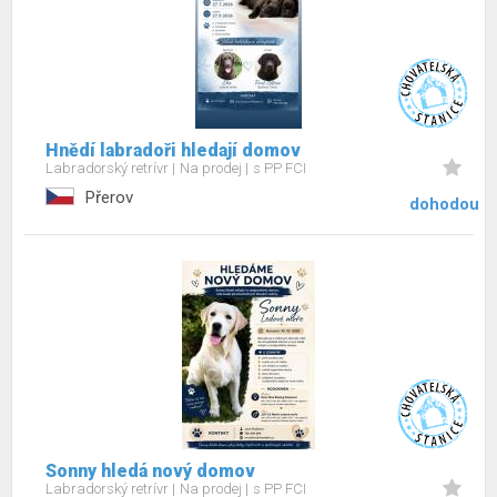
Hnědí labradoři hledají domov
Labradorský retrívr
Na prodej
s PP FCI
Přerov
dohodou
Sonny hledá nový domov
Labradorský retrívr
Na prodej
s PP FCI