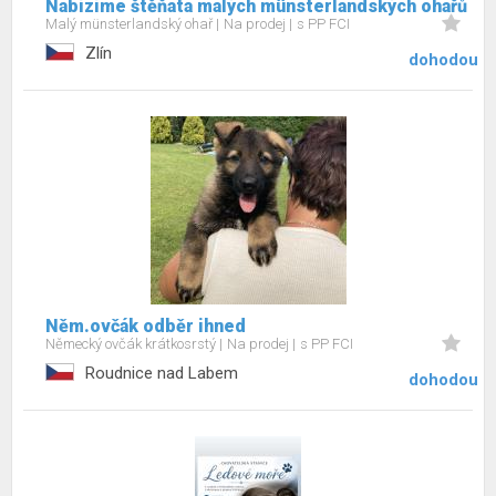
Nabízíme štěňata malých münsterlandských ohařů
Malý münsterlandský ohař
Na prodej
s PP FCI
Zlín
dohodou
Něm.ovčák odběr ihned
Německý ovčák krátkosrstý
Na prodej
s PP FCI
Roudnice nad Labem
dohodou