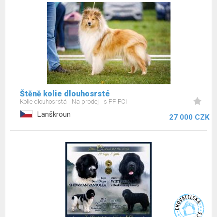
Štěně kolie dlouhosrsté
Kolie dlouhosrstá
Na prodej
s PP FCI
Lanškroun
27 000 CZK