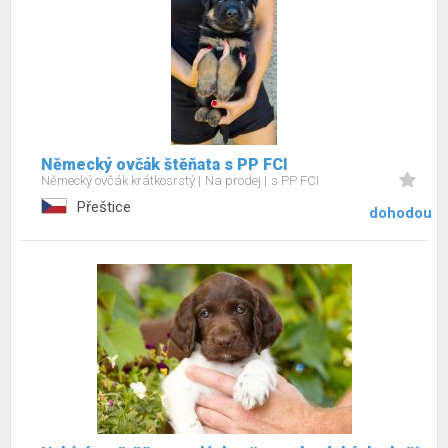
Německý ovčák štěňata s PP FCI
Německý ovčák krátkosrstý
Na prodej
s PP FCI
Přeštice
dohodou