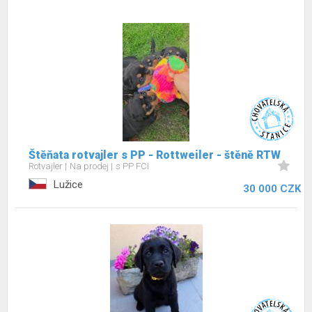
Štěňata rotvajler s PP - Rottweiler - štěně RTW
Rotvajler
Na prodej
s PP FCI
Lužice
30 000 CZK