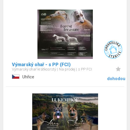
Výmarský ohař - s PP (FCI)
Výmarský ohař krátkosrstý
Na prodej
s PP FCI
Uhřice
dohodou