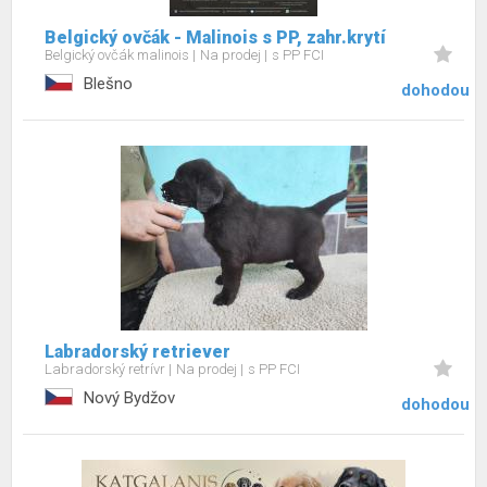
Belgický ovčák - Malinois s PP, zahr.krytí
Belgický ovčák malinois
Na prodej
s PP FCI
Blešno
dohodou
Labradorský retriever
Labradorský retrívr
Na prodej
s PP FCI
Nový Bydžov
dohodou