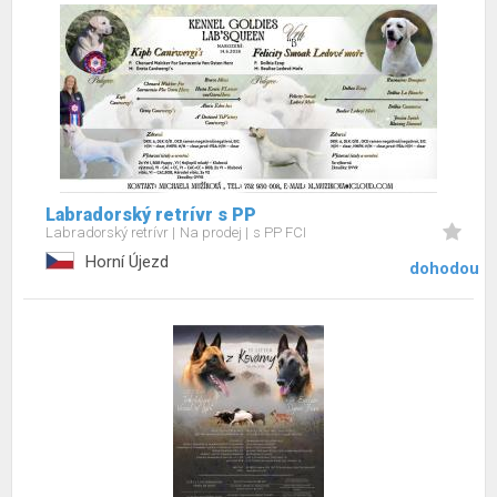
Labradorský retrívr s PP
Labradorský retrívr
Na prodej
s PP FCI
Horní Újezd
dohodou