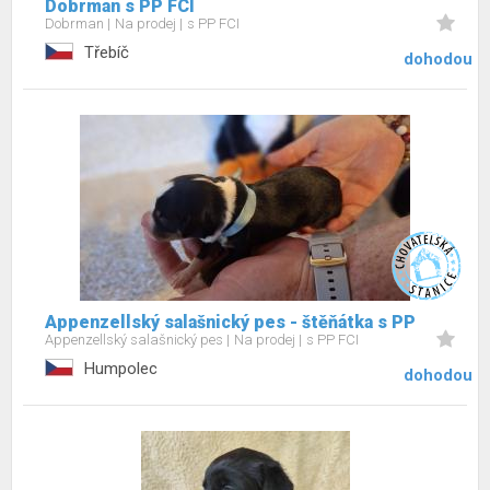
Dobrman s PP FCI
Dobrman
Na prodej
s PP FCI
Třebíč
dohodou
Appenzellský salašnický pes - štěňátka s PP
Appenzellský salašnický pes
Na prodej
s PP FCI
Humpolec
dohodou