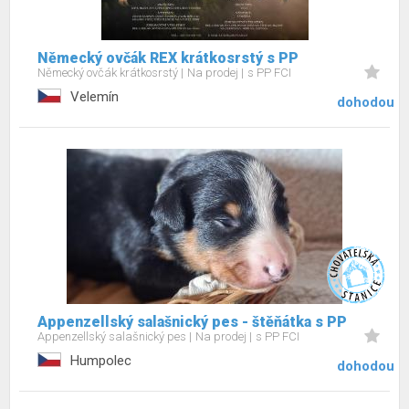
Německý ovčák REX krátkosrstý s PP
Německý ovčák krátkosrstý
Na prodej
s PP FCI
Velemín
dohodou
Appenzellský salašnický pes - štěňátka s PP
Appenzellský salašnický pes
Na prodej
s PP FCI
Humpolec
dohodou