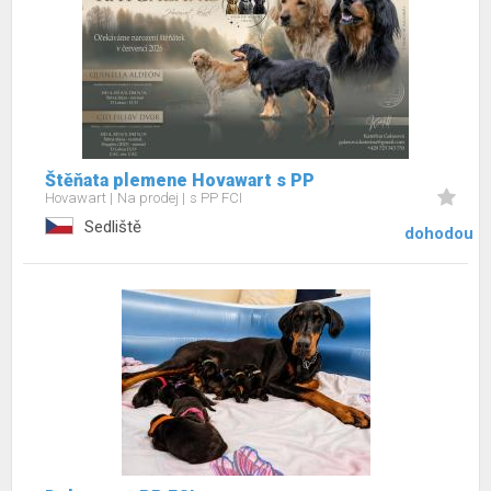
Štěňata plemene Hovawart s PP
Hovawart
Na prodej
s PP FCI
Sedliště
dohodou