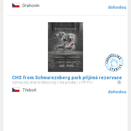
Drahonín
dohodou
CHS from Schwareznberg park přijímá rezervace
Výmarský ohař krátkosrstý
Na prodej
s PP FCI
Třeboň
dohodou