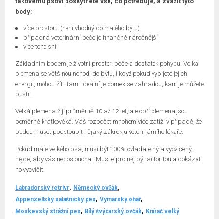
takovému psovi poskytnete vše, co potřebuje, a zvážit tyto
body:
více prostoru (není vhodný do malého bytu)
případná veterinární péče je finančně náročnější
více toho sní
Základním bodem je životní prostor, péče a dostatek pohybu. Velká
plemena se většinou nehodí do bytu, i když pokud vybijete jejich
energii, mohou žít i tam. Ideální je domek se zahradou, kam je můžete
pustit.
Velká plemena žijí průměrně 10 až 12 let, ale obří plemena jsou
poměrně krátkověká. Váš rozpočet mnohem více zatíží v případě, že
budou muset podstoupit nějaký zákrok u veterinárního lékaře.
Pokud máte velkého psa, musí být 100% ovladatelný a vycvičený,
nejde, aby vás neposlouchal. Musíte pro něj být autoritou a dokázat
ho vycvičit.
Labradorský retrívr
Německý ovčák
Appenzellský salašnický pes
Výmarský ohař
Moskevský strážní pes
Bílý švýcarský ovčák
Knírač velký