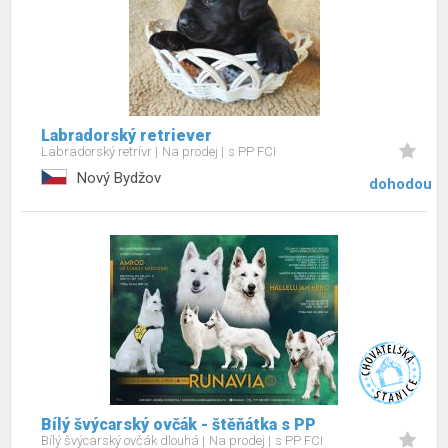
Labradorský retriever
Labradorský retrívr
Na prodej
s PP FCI
Nový Bydžov
dohodou
Bílý švýcarský ovčák - štěňátka s PP
Bílý švýcarský ovčák dlouhá
Na prodej
s PP FCI