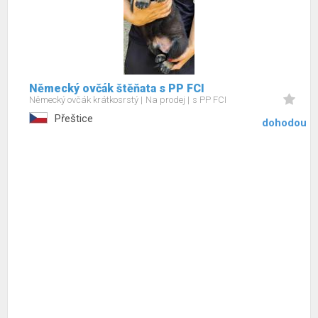
Německý ovčák štěňata s PP FCI
Německý ovčák krátkosrstý
Na prodej
s PP FCI
Přeštice
dohodou