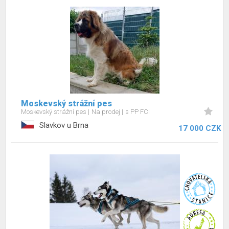
Moskevský strážní pes
Moskevský strážní pes
Na prodej
s PP FCI
Slavkov u Brna
17 000 CZK