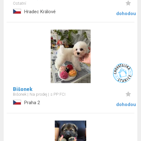
Ostatní
Hradec Králové
dohodou
Bišonek
Bišonek
Na prodej
s PP FCI
Praha 2
dohodou