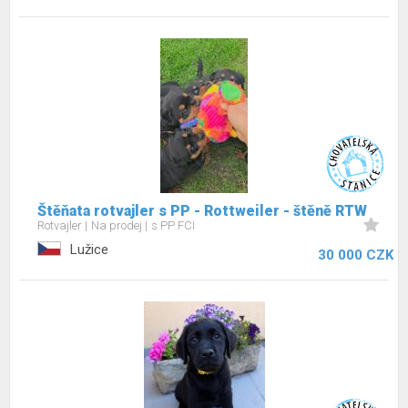
Štěňata rotvajler s PP - Rottweiler - štěně RTW
Rotvajler
Na prodej
s PP FCI
Lužice
30 000 CZK