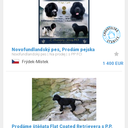
Novofundlandský pes, Prodám pejska
Novofundlandský pes
Na prodej
s PP FCI
Frýdek-Místek
1 400 EUR
Prodáme štěňata Flat Coated Retrievera s P.P.