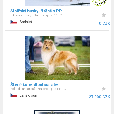
Sibiřský husky- štěně s PP
Sibiřský husky
Na prodej
s PP FCI
Sadská
0 CZK
Štěně kolie dlouhosrsté
Kolie dlouhosrstá
Na prodej
s PP FCI
Lanškroun
27 000 CZK