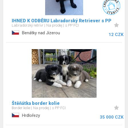
IHNED K ODBĚRU Labradorský Retriever s PP
Labradorský retrívr
Na prodej
s PP FCI
Benátky nad Jizerou
12 CZK
Štěňátka border kolie
Border kolie
Na prodej
s PP FCI
Hrdlořezy
35 000 CZK