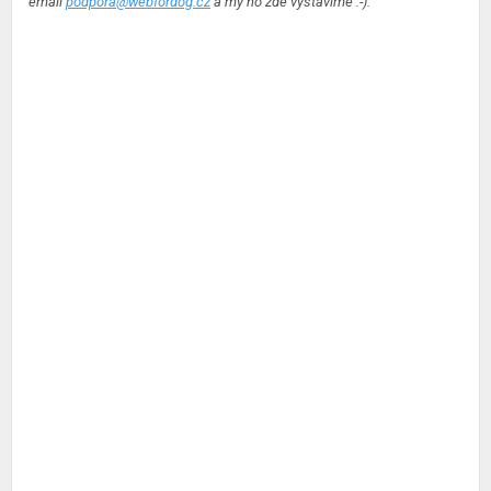
email
podpora@webfordog.cz
a my ho zde vystavíme :-).