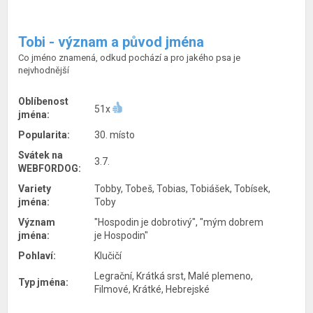
Tobi - význam a původ jména
Co jméno znamená, odkud pochází a pro jakého psa je
nejvhodnější
Oblíbenost
51x
jména:
Popularita:
30. místo
Svátek na
3.7.
WEBFORDOG:
Variety
Tobby, Tobeš, Tobias, Tobiášek, Tobísek,
jména:
Toby
Význam
"Hospodin je dobrotivý", "mým dobrem
jména:
je Hospodin"
Pohlaví:
Klučičí
Legrační, Krátká srst, Malé plemeno,
Typ jména:
Filmové, Krátké, Hebrejské