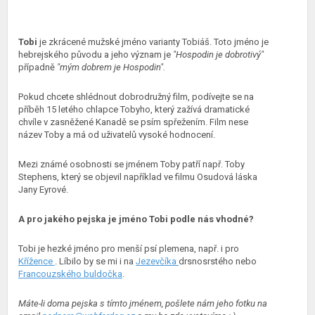
Tobi
je zkrácené mužské jméno varianty Tobiáš. Toto jméno je
hebrejského původu a jeho význam je
"Hospodin je dobrotivý"
případně
"mým dobrem je Hospodin".
Pokud chcete shlédnout dobrodružný film, podívejte se na
příběh 15 letého chlapce Tobyho, který zažívá dramatické
chvíle v zasněžené Kanadě se psím spřežením. Film nese
název Toby a má od uživatelů vysoké hodnocení.
Mezi známé osobnosti se jménem Toby patří např. Toby
Stephens, který se objevil například ve filmu Osudová láska
Jany Eyrové.
A pro jakého pejska je jméno Tobi podle nás vhodné?
Tobi je hezké jméno pro menší psí plemena, např. i pro
Křížence
. Líbilo by se mi i na
Jezevčíka
drsnosrstého nebo
Francouzského buldočka
.
Máte-li doma pejska s tímto jménem, pošlete nám jeho fotku na