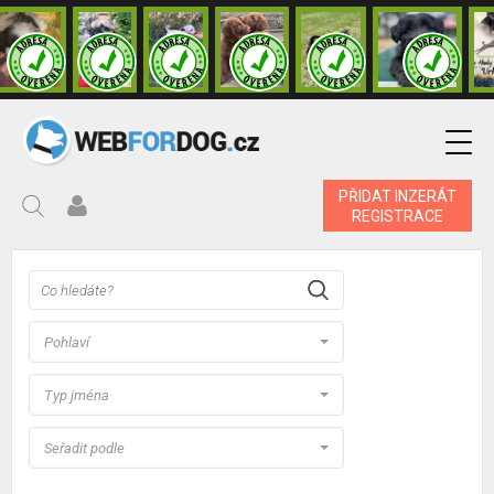
PŘIDAT INZERÁT
REGISTRACE
Pohlaví
Typ jména
Seřadit podle