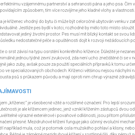
perfektnímu vzájemnému partnerství a sehranosti pána a jeho psa. Čím v
povídajícím způsobem, tím více rozvíjíme jeho kladné vlohy a vlastnosti.
a je kříženec vhodný do bytu či může být celoročně ubytován venku v zat
dividuálně. Jestliže pes bydlí v kotci, rozhodně by mělo toto místo sloužit
edstavovat jediný životní prostor. Pes musí mít blízký kontakt se svou 
důsledku nedostatečné péče a opuštěnosti dojít k rozvoji nežádoucích p
če o srst závisí na typu osrstění konkrétního křížence. Důležité je nezan
nimálně jednou týdně zevní zvukovod, zda není ucho znečištěné či se v něm 
ejně jako zuby, avšak pouze za použití speciálních přípravků k tomu určen
bo ve specializovaných obchodech. Kříženci většinou nejsou náchylní n
ousta psů s průkazem původu a mají oproti nim chrup výrazně zdravější
AJÍMAVOSTI
jem „kříženec“ je všeobecně vžité a rozšířené označení. Pro lepší srozumi
utečnosti je ale křížencem jedinec, jenž vznikl křížením zástupců dvou odl
uvěřitelně výrazné exteriérové i povahové odlišnosti, jsou přitom příslušn
načení přesné. Mezidruhové křížení funguje jako účinný evoluční mechani
tří například mula, což je potomek osla mužského pohlaví a klisny, nebo
ebce. Běžné je záměrné mezidruhové křížení v rostlinné říši, díky němuž se