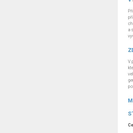
Př
př
ch
a 
vy
Z
V 
kt
ve
ge
po
M
S
Ce