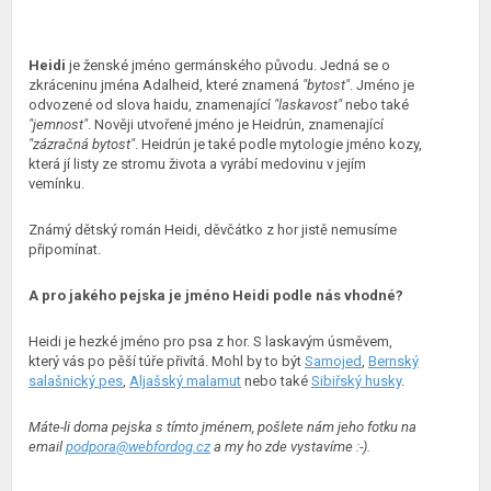
Heidi
je ženské jméno germánského původu. Jedná se o
zkráceninu jména Adalheid, které znamená
"bytost"
. Jméno je
odvozené od slova haidu, znamenající
"laskavost"
nebo také
"jemnost"
. Nověji utvořené jméno je Heidrún, znamenající
"zázračná bytost"
. Heidrún je také podle mytologie jméno kozy,
která jí listy ze stromu života a vyrábí medovinu v jejím
vemínku.
Známý dětský román Heidi, děvčátko z hor jistě nemusíme
připomínat.
A pro jakého pejska je jméno Heidi podle nás vhodné?
Heidi je hezké jméno pro psa z hor. S laskavým úsměvem,
který vás po pěší túře přivítá. Mohl by to být
Samojed
,
Bernský
salašnický pes
,
Aljašský malamut
nebo také
Sibiřský husky
.
Máte-li doma pejska s tímto jménem, pošlete nám jeho fotku na
email
podpora@webfordog.cz
a my ho zde vystavíme :-).