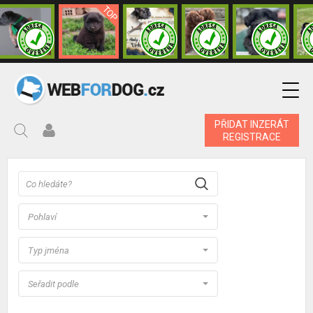
PŘIDAT INZERÁT
REGISTRACE
Pohlaví
Typ jména
Seřadit podle