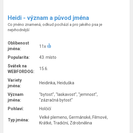
Heidi - význam a původ jména
Co jméno znamená, odkud pochází a pro jakého psa je
nejvhodnější
Oblíbenost
11x
jména:
Popularita:
43. místo
Svátek na
15.6.
WEBFORDOG:
Variety
Heidinka, Heiduška
jména:
Význam
"bytost", "laskavost", "jemnost",
jména:
"zázračná bytost"
Pohlaví:
Holčičí
Velké plemeno, Germánské, Filmové,
Typ jména:
Krátké, Tradiční, Zdrobnělina