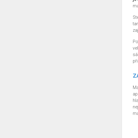
ma
St
ta
zaj
Po
ve
sá
př
Z
Ma
ap
hl
ne
ma