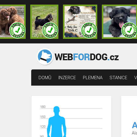
DOMŮ
INZERCE
PLEMENA
STANICE
V
A
Al