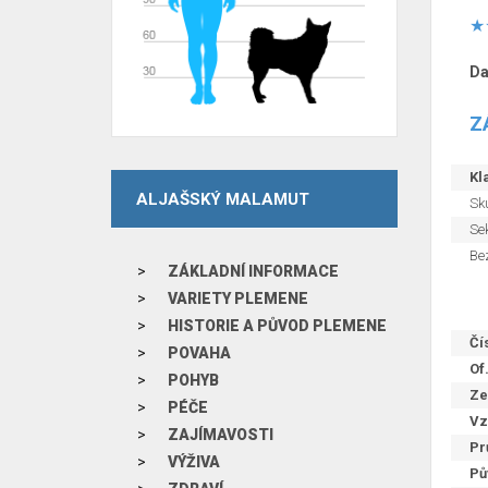
Da
Z
Kla
ALJAŠSKÝ MALAMUT
Sku
Sek
Be
ZÁKLADNÍ INFORMACE
VARIETY PLEMENE
HISTORIE A PŮVOD PLEMENE
Čí
POVAHA
Of
POHYB
Ze
PÉČE
Vz
ZAJÍMAVOSTI
Pr
VÝŽIVA
Pů