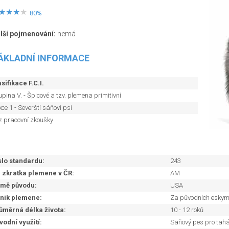
80%
lší pojmenování:
nemá
ÁKLADNÍ INFORMACE
sifikace F.C.I.
pina V. - Špicové a tzv. plemena primitivní
ce 1 - Severští sáňoví psi
z pracovní zkoušky
slo standardu:
243
. zkratka plemene v ČR:
AM
mě původu:
USA
nik plemene:
Za původních esky
ůměrná délka života:
10 - 12 roků
vodní využití:
Saňový pes pro tahá