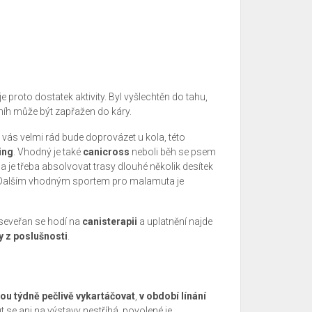
 proto dostatek aktivity. Byl vyšlechtěn do tahu,
sníh může být zapřažen do káry.
t vás velmi rád bude doprovázet u kola, této
ing
. Vhodný je také
canicross
neboli běh se psem
í a je třeba absolvovat trasy dlouhé několik desítek
dí. Dalším vhodným sportem pro malamuta je
 seveřan se hodí na
canisterapii
a uplatnění najde
 z poslušnosti
.
ou týdně pečlivě vykartáčovat
,
v období línání
 se ani na výstavy nestříhá, povolené je