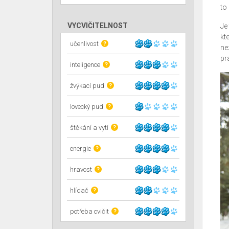
to
VYCVIČITELNOST
Je
kt
učenlivost
?
ne
pr
inteligence
?
žvýkací pud
?
lovecký pud
?
štěkání a vytí
?
energie
?
hravost
?
hlídač
?
potřeba cvičit
?