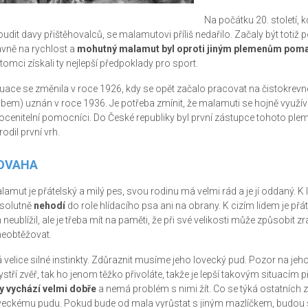
Na počátku 20. století, 
oudit davy přištěhovalců, se malamutovi příliš nedařilo. Začaly být totiž
avně na rychlost a
mohutný malamut byl oproti jiným plemenům poma
tomci získali ty nejlepší předpoklady pro sport.
tuace se změnila v roce 1926, kdy se opět začalo pracovat na čistokre
ubem) uznán v roce 1936. Je potřeba zmínit, že malamuti se hojně využíval
ocenitelní pomocníci. Do České republiky byl první zástupce tohoto ple
odil první vrh.
OVAHA
lamut je přátelský a milý pes, svou rodinu má velmi rád a je jí oddaný. K 
solutně
nehodí
do role hlídacího psa ani na obrany. K cizím lidem je přáte
m neublížil, ale je třeba mít na paměti, že při své velikosti může způsobit 
neobtěžovat.
 velice silné instinkty. Zdůraznit musíme jeho lovecký pud. Pozor na j
ystří zvěř, tak ho jenom těžko přivoláte, takže je lepší takovým situacím
y vychází velmi dobře
a nemá problém s nimi žít. Co se týká ostatních zví
veckému pudu. Pokud bude od mala vyrůstat s jiným mazlíčkem, budou 