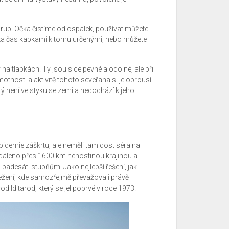
chrup. Očka čistíme od ospalek, používat můžete
 za čas kapkami k tomu určenými, nebo můžete
 tlapkách. Ty jsou sice pevné a odolné, ale při
hmotnosti a aktivitě tohoto seveřana si je obrousí
ý není ve styku se zemi a nedochází k jeho
pidemie záškrtu, ale neměli tam dost séra na
dáleno přes 1600 km nehostinou krajinou a
padesáti stupňům. Jako nejlepší řešení, jak
ežení, kde samozřejmě převažovali právě
Iditarod, který se jel poprvé v roce 1973.