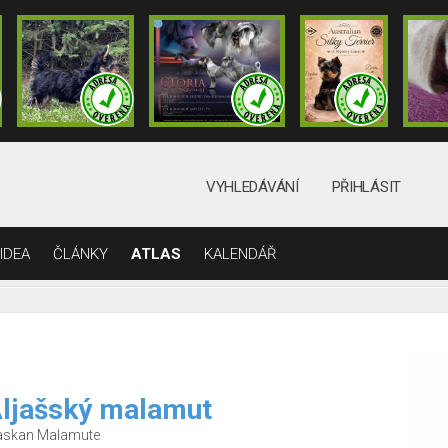
VYHLEDÁVÁNÍ
PŘIHLÁSIT
IDEA
ČLÁNKY
ATLAS
KALENDÁŘ
ljašský malamut
askan Malamute