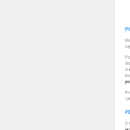
P
Ma
ne
Po
di
či
ki
pu
Kr
i 
P
O 
je