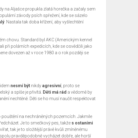
kdy na Aljašce propukla zlatá horečka a začaly sem
 populární závody psích spřežení, kde se sázelo
lý
. Nastala tak doba křížení, aby vyšlechtění
vném chovu. Standard byl AKC (Americkým kennel
i při polárních expedicích, kde se osvědčili jako
mene dovezen až v roce 1980 a o rok později se
lidem
nesmí být
nikdy
agresivní
, proto se
lský a spíše je přivítá.
Děti má rád
a vědomě by
zranění nechtěně. Děti se ho musí naučit respektovat
eho pouštění na nechráněných pozemcích. Jakmile
 předcházet. Je to smečkový pes, takže
s ostaními
řat, tak je to složitější právě kvůli zmíněnému
spolu pravděpodobně vycházet dobře, ale horší