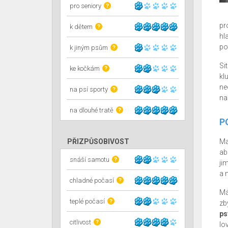
pro seniory
?
pr
k dětem
?
hl
po
k jiným psům
?
Si
ke kočkám
?
kl
ne
na psí sporty
?
nar
na dlouhé tratě
?
P
PŘIZPŮSOBIVOST
Ma
ab
snáší samotu
?
ji
a 
chladné počasí
?
Má
teplé počasí
?
zb
ps
citlivost
?
lo