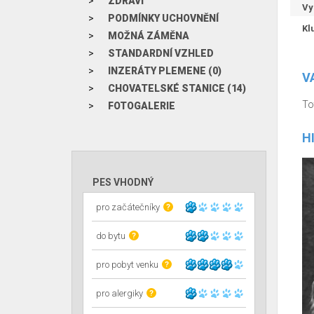
ZDRAVÍ
Vy
PODMÍNKY UCHOVNĚNÍ
Kl
MOŽNÁ ZÁMĚNA
STANDARDNÍ VZHLED
INZERÁTY PLEMENE (0)
V
CHOVATELSKÉ STANICE (14)
To
FOTOGALERIE
H
PES VHODNÝ
pro začátečníky
?
do bytu
?
pro pobyt venku
?
pro alergiky
?