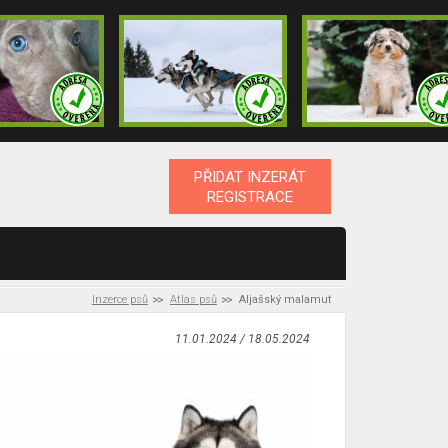
PŘIDAT INZERÁT
REGISTRACE
Inzerce psů
Atlas psů
Aljašský malamut
11.01.2024 / 18.05.2024