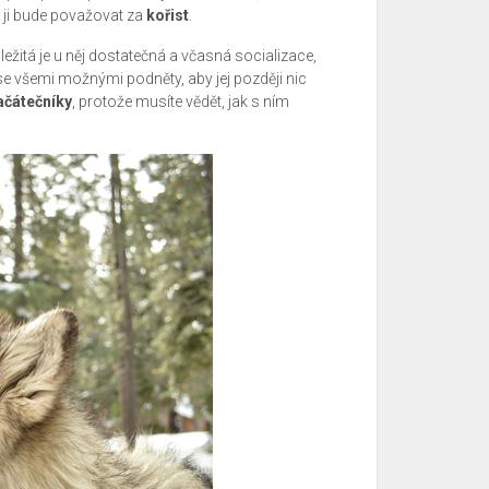
 ji bude považovat za
kořist
.
ežitá je u něj dostatečná a včasná socializace,
 se všemi možnými podněty, aby jej později nic
ačátečníky
, protože musíte vědět, jak s ním