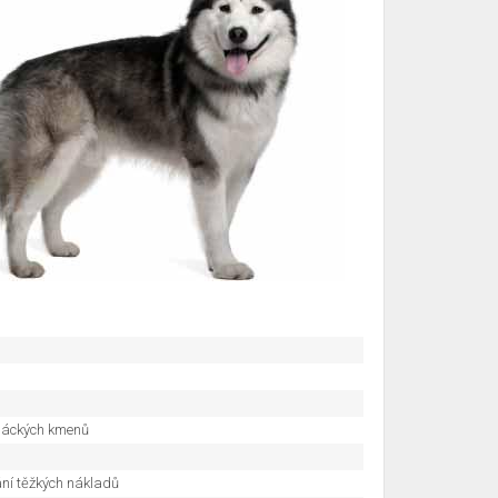
máckých kmenů
ní těžkých nákladů