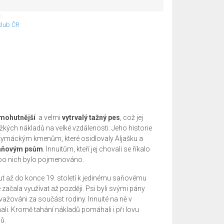
ů
lub ČR
mohutnější
a velmi
vytrvalý tažný pes
, což jej
žkých nákladů na velké vzdálenosti. Jeho historie
ymáckým kmenům, které osidlovaly Aljašku a
saňovým psům
. Innuitům, kteří jej chovali se říkalo
po nich bylo pojmenováno.
ut až do konce 19. století k jedinému saňovému
 začala využívat až později. Psi byli svými pány
ažováni za součást rodiny. Innuité na ně v
i. Kromě tahání nákladů pomáhali i při lovu
ňů.