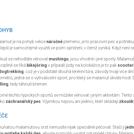
OHYB
lamut je na pohyb velice
náročné
plemeno, je to pracovní pes a potřebuje
jlepší je samozřejmě využití ve psím spřežení, v čemž vyniká. Když není 
kud se nehodláte věnovat
mushingu
, jsou vhodné i jiné sporty. Malamu
sciplíně se říká
bikejöring
v případě jízdy na koloběžce je to pak
scooter
dogtrekking
, což je v podstatě dlouhá terénní túra, závody trvají více dn
lometrů, jedná se o vytrvalostní sport, pro který se malamut skvěle ho
lling
, tedy táhnutí břemen.
omě těchto typických sportů se můžete věnovat i jiným aktivitám. Tento
jako
záchranářský pes
. Výjimkou nejsou ani jedinci, kteří skládají
zkoušky
ÉČE
huňatou malamutovu srst nemusíte nijak speciálně pečovat. Stačí ji
jedn
 to potřeba každý den
, abyste pomohli uvolnit odumřelé chlupy. Malamut