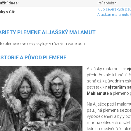
užití dnes:
Psí spřežení
Klub severských ps
uby v ČR:
Alaskan malamute k
ARIETY PLEMENE ALJAŠSKÝ MALAMUT
to plemeno se nevyskytuje v různých varietách.
ISTORIE A PŮVOD PLEMENE
Aljašský malamut je
nej
předurčovalo k tahání tě
sahá až k původním esk
patří tak k
nejstarším 
Mahlamuté
a plemeno 
Na Aljašce patřil malam
psu, jiná plemena se zde
vysoce ceněni a byly pov
mnoha ohledech spoléhal
ledních medvědů či tule