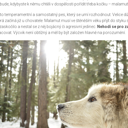
 bude, kdybyste k němu chtěli v dospělosti pořídit třeba kočku – malamut
 to temperamentní a samostatný pes, který se umí rozhodnout. Velice důl
erá začíná již u chovatele. Malamut musí ve štěněším věku přijít do styku
zaskočilo a nestal se z něj bojácný či agresivní jedinec.
Nehodí se pro z
acovat. Výcvik není obtížný a měl by být založen hlavně na porozumění.