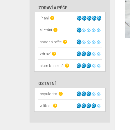
ZDRAVÍ A PÉČE
línání
?
slintání
?
snadná péče
?
zdraví
?
sklon k obezitě
?
OSTATNÍ
popularita
?
velikost
?