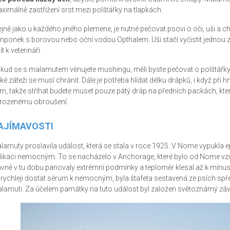
ximálně zastřižení srst mezi polštářky na tlapkách.
ejně jako u každého jiného plemene, je nutné pečovat psovi o oči, uši a 
mponek s borovou nebo oční vodou Opthalem. Uši stačí vyčistit jednou
ít k veterináři.
kud se s malamutem věnujete mushingu, měli byste pečovat o polštářky na
lké záteži se musí chránit. Dále je potřeba hlídat délku drápků, i když při 
m, takže stříhat budete muset pouze pátý dráp na předních packách, kter
irozenému obroušení.
AJÍMAVOSTI
lamuty proslavila událost, která se stala v roce 1925. V Nome vypukla e
likaci nemocným. To se nacházelo v Anchorage, které bylo od Nome vz
avně v tu dobu panovaly extrémní podmínky a teploměr klesal až k mínus 
jrychleji dostat sérum k nemocným, byla štafeta sestavená ze psích spř
lamuti. Za účelem památky na tuto událost byl založen světoznámý závod 