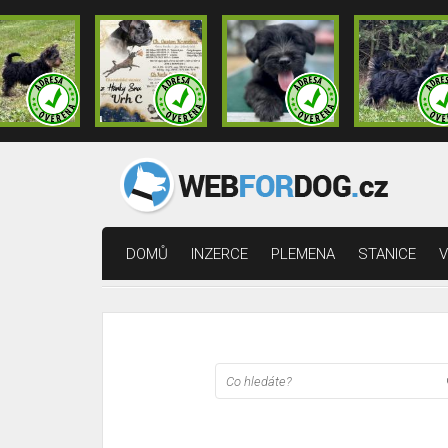
DOMŮ
INZERCE
PLEMENA
STANICE
V