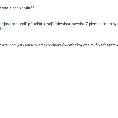
y podle nás vhodné?
ří jsou roztomilí, přátelští a mají láskyplnou povahu. Z plemen, která by
Teriér
.
ošlete nám jeho fotku na email podpora@webfordog.cz a my ho zde vystaví