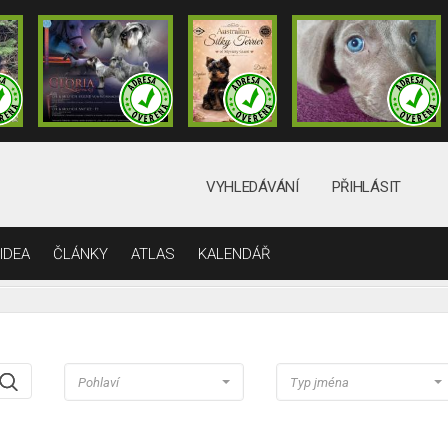
VYHLEDÁVÁNÍ
PŘIHLÁSIT
IDEA
ČLÁNKY
ATLAS
KALENDÁŘ
Pohlaví
Typ jména