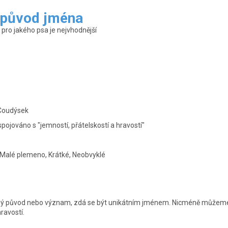
 původ jména
ro jakého psa je nejvhodnější
Coudýsek
spojováno s "jemností, přátelskostí a hravostí"
 Malé plemeno, Krátké, Neobvyklé
ý původ nebo význam, zdá se být unikátním jménem. Nicméně můžeme s
ravostí.