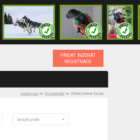
PŘIDAT INZERÁT
REGISTRACE
Inzerce psů
Psí kalendář
Detail jména Coudy
Seřadit podle