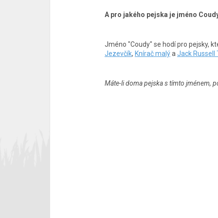
A pro jakého pejska je jméno Coud
Jméno "Coudy" se hodí pro pejsky, kte
Jezevčík
,
Knírač malý
a
Jack Russell 
Máte-li doma pejska s tímto jménem, p