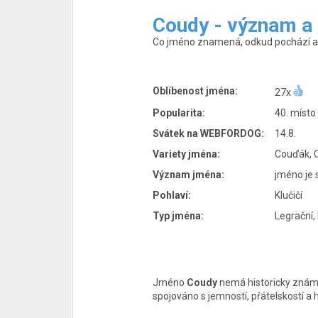
Coudy - význam a
Co jméno znamená, odkud pochází a p
Oblíbenost jména:
27x
Popularita:
40. místo
Svátek na WEBFORDOG:
14.8.
Variety jména:
Couďák, 
Význam jména:
jméno je 
Pohlaví:
Klučičí
Typ jména:
Legrační,
Jméno
Coudy
nemá historicky znám
spojováno s jemností, přátelskostí a h