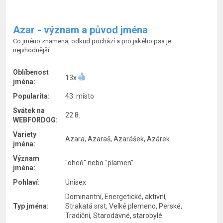
Azar - význam a původ jména
Co jméno znamená, odkud pochází a pro jakého psa je
nejvhodnější
Oblíbenost
13x
jména:
Popularita:
43. místo
Svátek na
22.8.
WEBFORDOG:
Variety
Azara, Azaraš, Azarášek, Azárek
jména:
Význam
"oheň" nebo "plamen"
jména:
Pohlaví:
Unisex
Dominantní, Energetické, aktivní,
Typ jména:
Strakatá srst, Velké plemeno, Perské,
Tradiční, Starodávné, starobylé