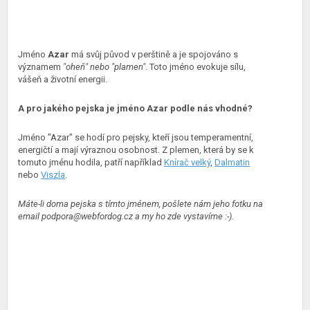
Jméno
Azar
má svůj původ v perštině a je spojováno s
významem
"oheň" nebo "plamen"
. Toto jméno evokuje sílu,
vášeň a životní energii.
A pro jakého pejska je jméno Azar podle nás vhodné?
Jméno "Azar" se hodí pro pejsky, kteří jsou temperamentní,
energičtí a mají výraznou osobnost. Z plemen, která by se k
tomuto jménu hodila, patří například
Knírač velký
,
Dalmatin
nebo
Viszla
.
Máte-li doma pejska s tímto jménem, pošlete nám jeho fotku na
email podpora@webfordog.cz a my ho zde vystavíme :-).