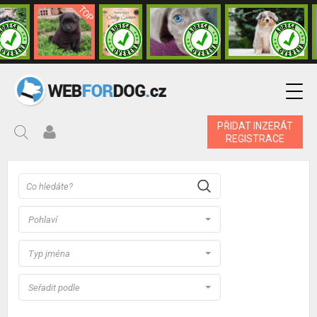
PŘIDAT INZERÁT
REGISTRACE
Pohlaví
Typ jména
Seřadit podle