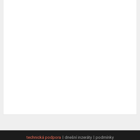
technická podpora
dnešní inzeráty
podmínky