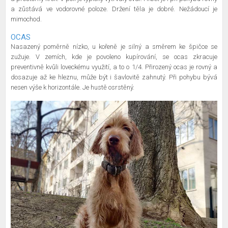
a zůstává ve vodorovné poloze. Držení těla je dobré. Nežádoucí je
mimochod.
OCAS
Nasazený poměrně nízko, u kořeně je silný a směrem ke špičce se
zužuje. V zemích, kde je povoleno kupírování, se ocas zkracuje
preventivně kvůli loveckému využití, a to o 1/4. Přirozený ocas je rovný a
dosazuje až ke hleznu, může být i šavlovitě zahnutý. Při pohybu bývá
nesen výše k horizontále. Je hustě osrstěný.