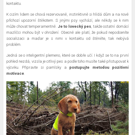
kontaktu.
K cizím lidem se chová rezervovaně, instinktivně si hlídá dům a na nově
příchozí upozorní štěkotem. S jinými psy vychází, ale někdy se k nim
může chovat temperamentně.
Je to lovecký pes
, takže ostatní domácí
mazlíčci mohou být v ohrožení. Obecně ale platí, že pokud nepodceníte
socializaci a maďar je s nimi v kontaktu od štěněte, tak nebývá
problém.
Jedná se o inteligentní plemeno, které se dobře učí. I když se to na první
pohled nezdá, vizsla je citlivý pes a podle toho musíte také přistupovat k
výcviku. Připravte si pamlsky a
postupujte metodou pozitivní
motivace
.