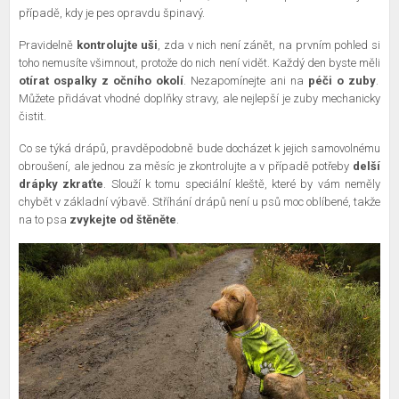
případě, kdy je pes opravdu špinavý.
Pravidelně
kontrolujte uši
, zda v nich není zánět, na prvním pohled si
toho nemusíte všimnout, protože do nich není vidět. Každý den byste měli
otírat ospalky z očního okolí
. Nezapomínejte ani na
péči o zuby
.
Můžete přidávat vhodné doplňky stravy, ale nejlepší je zuby mechanicky
čistit.
Co se týká drápů, pravděpodobně bude docházet k jejich samovolnému
obroušení, ale jednou za měsíc je zkontrolujte a v případě potřeby
delší
drápky zkraťte
. Slouží k tomu speciální kleště, které by vám neměly
chybět v základní výbavě. Stříhání drápů není u psů moc oblíbené, takže
na to psa
zvykejte od štěněte
.