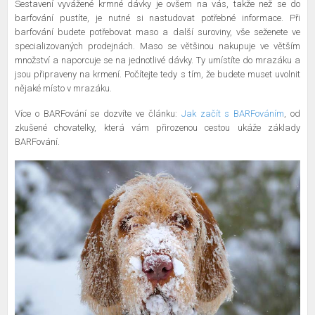
Sestavení vyvážené krmné dávky je ovšem na vás, takže než se do
barfování pustíte, je nutné si nastudovat potřebné informace. Při
barfování budete potřebovat maso a další suroviny, vše seženete ve
specializovaných prodejnách. Maso se většinou nakupuje ve větším
množství a naporcuje se na jednotlivé dávky. Ty umístíte do mrazáku a
jsou připraveny na krmení. Počítejte tedy s tím, že budete muset uvolnit
nějaké místo v mrazáku.
Více o BARFování se dozvíte ve článku:
Jak začít s BARFováním
, od
zkušené chovatelky, která vám přirozenou cestou ukáže základy
BARFování.