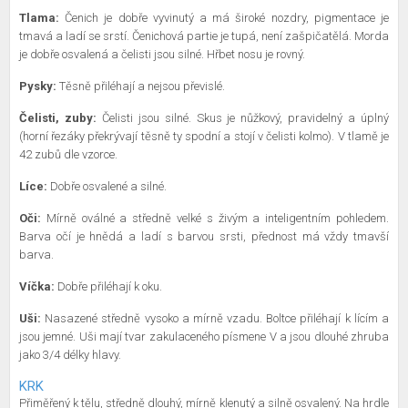
Tlama:
Čenich je dobře vyvinutý a má široké nozdry, pigmentace je
tmavá a ladí se srstí. Čenichová partie je tupá, není zašpičatělá. Morda
je dobře osvalená a čelisti jsou silné. Hřbet nosu je rovný.
Pysky:
Těsně přiléhají a nejsou převislé.
Čelisti, zuby:
Čelisti jsou silné. Skus je nůžkový, pravidelný a úplný
(horní řezáky překrývají těsně ty spodní a stojí v čelisti kolmo). V tlamě je
42 zubů dle vzorce.
Líce:
Dobře osvalené a silné.
Oči:
Mírně oválné a středně velké s živým a inteligentním pohledem.
Barva očí je hnědá a ladí s barvou srsti, přednost má vždy tmavší
barva.
Víčka:
Dobře přiléhají k oku.
Uši:
Nasazené středně vysoko a mírně vzadu. Boltce přiléhají k lícím a
jsou jemné. Uši mají tvar zakulaceného písmene V a jsou dlouhé zhruba
jako 3/4 délky hlavy.
KRK
Přiměřený k tělu, středně dlouhý, mírně klenutý a silně osvalený. Na hrdle