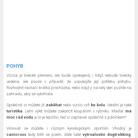
POHYB
Vizsla je lovecké plemeno, ale bude spokojená, i když nebude lovecky
vedena, ale pouze v případě, že uspokojíte její potřebu pohybu.
Rozhodně nestačí krátká procházka, nebo když ji na celý den pustíte na
zahradu, aby se vyběhala.
Společně si můžete jít
zaběhat
nebo vizslu vzít
ke kolu
. Ideální je také
turistika
. Letní výlet můžete zakončit koupáním v rybníku. Maďar
má
moc rád vodu
a co je lepšího, než si zaplavat společně s páníčkem?
Věnovat se můžete i různým kynologickým sportům. Vhodný je
canicross
tedy běh se psem, dále také
vytrvalostní
dogtrekking
.