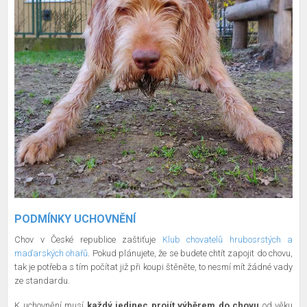
PODMÍNKY UCHOVNĚNÍ
Chov v České republice zaštiťuje
Klub chovatelů hrubosrstých a
maďarských ohařů
. Pokud plánujete, že se budete chtít zapojit do chovu,
tak je potřeba s tím počítat již při koupi štěněte, to nesmí mít žádné vady
ze standardu.
K uchovnění musí
každý jedinec projít výběrem do chovu
od věku