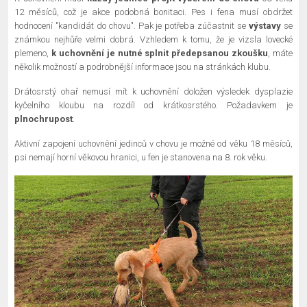
12 měsíců, což je akce podobná bonitaci. Pes i fena musí obdržet
hodnocení "kandidát do chovu". Pak je potřeba zúčastnit se
výstavy
se
známkou nejhůře velmi dobrá. Vzhledem k tomu, že je vizsla lovecké
plemeno,
k uchovnění je nutné splnit předepsanou zkoušku
, máte
několik možností a podrobnější informace jsou na stránkách klubu.
Drátosrstý ohař nemusí mít k uchovnění doložen výsledek dysplazie
kyčelního kloubu na rozdíl od krátkosrstého. Požadavkem je
plnochrupost
.
Aktivní zapojení uchovnění jedinců v chovu je možné od věku 18 měsíců,
psi nemají horní věkovou hranici, u fen je stanovena na 8. rok věku.