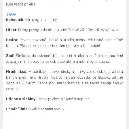
kůže těsně přiléhá.
TRUP
Kohoutek:
Výrazný a svalnatý.
Hřbet:
Rovný, pevný a dobře osvalený. Trnové výběžky zakrývají svaly.
Bedra:
Pevná, osvalená, široká a krátká, mohou být rovná nebo mírně
klenutá. Přechod od hřbetu k bedrům je pevný a kompaktní.
Záď:
Široká a dostatečně dlouhá, není krátká a směrem k nasazení
ocasu je mírně spáditá. Je dobře osvalená a nesmí být sražená.
Hrudní koš:
Hrudník je hluboký, široký a má výrazné, dobře osvelné a
klenuté předhrudí. Hrudní kost co nejdále dozadu. Je hluboký tak, že
sahá až k loktům. Žebra jsou mírně klenutá a ta zadní sahají daleko
dozadu.
Břicho a slabiny:
Břicho je lehce vtažené a napjaté.
Spodní linie:
Tvoří elegantní oblouk.