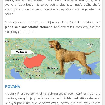
plemeno, které bude mít schopnosti a vlastnosti maďarského ohaře
krátkosrstého, ale zároveň bude více odolný vůči vnějšímu prostředí a
počasí.
Maďarský ohař drátosrstý není jen varietou původního maďara, ale
jedná se o samostatné plemeno
. Není ovšem tolik rozšířený jako jeho
historicky starší bratr.
POVAHA
Maďarský drátosrstý ohař je dobrosrdečný pes, který se hodí pro
myslivce, ale spokojený bude i v aktivní rodině.
Má rád děti
a celkově si
ke svým páníčkům buduje pevný vztah, potřebuje s nimi být v úzkém