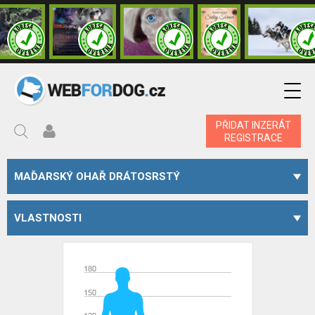
PŘIDAT INZERÁT
REGISTRACE
MAĎARSKÝ OHAŘ DRÁTOSRSTÝ
VLASTNOSTI