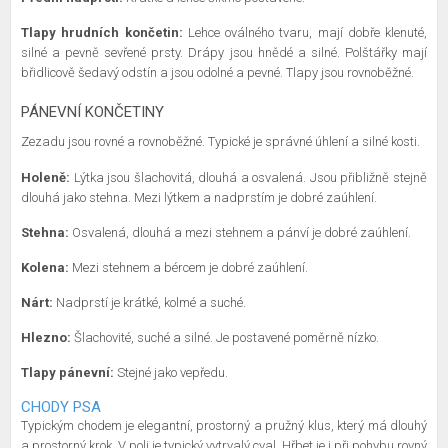
Tlapy hrudních končetin:
Lehce oválného tvaru, mají dobře klenuté,
silné a pevně sevřené prsty. Drápy jsou hnědé a silné. Polštářky mají
břidlicově šedavý odstín a jsou odolné a pevné. Tlapy jsou rovnoběžné.
PÁNEVNÍ KONČETINY
Zezadu jsou rovné a rovnoběžné. Typické je správné úhlení a silné kosti.
Holeně:
Lýtka jsou šlachovitá, dlouhá a osvalená. Jsou přibližně stejně
dlouhá jako stehna. Mezi lýtkem a nadprstím je dobré zaúhlení.
Stehna:
Osvalená, dlouhá a mezi stehnem a pánví je dobré zaúhlení.
Kolena:
Mezi stehnem a bércem je dobré zaúhlení.
Nárt:
Nadprstí je krátké, kolmé a suché.
Hlezno:
Šlachovité, suché a silné. Je postavené poměrně nízko.
Tlapy pánevní:
Stejné jako vepředu.
CHODY PSA
Typickým chodem je elegantní, prostorný a pružný klus, který má dlouhý
a prostorný krok. V poli je typický vytrvalý cval. Hřbet je i při pohybu rovný