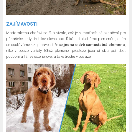
ZAJÍMAVOSTI
Maďarskému ohařovi se říká vizsla, což je v maďarštině označení pro
přinašeče, tedy druh loveckého psa. Říká se tak oběma plemenům, a tím
se dostáváme k zajímavosti, že se
jedná o dvě samostatná plemena
,
nikoliv pouze variety téhož plemene, přestože jsou si oba psi dost
podobní a liší se exteriérově, a také trochu v povaze.