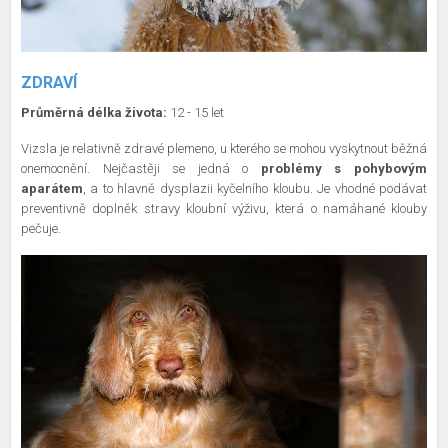
ZDRAVÍ
Průměrná délka života:
12 - 15 let
Vizsla je relativně zdravé plemeno, u kterého se mohou vyskytnout běžná
onemocnění. Nejčastěji se jedná o
problémy s pohybovým
aparátem
, a to hlavně dysplazii kyčelního kloubu. Je vhodné podávat
preventivně doplněk stravy kloubní výživu, která o namáhané klouby
pečuje.