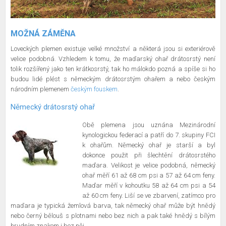
MOŽNÁ ZÁMĚNA
Loveckých plemen existuje velké množství a některá jsou si exteriérově
velice podobná. Vzhledem k tomu, že maďarský ohař drátosrstý není
tolik rozšířený jako ten krátkosrstý, tak ho málokdo pozná a spíše si ho
budou lidé plést s německým drátosrstým ohařem a nebo českým
národním plemenem
českým fouskem
.
Německý drátosrstý ohař
Obě plemena jsou uznána Mezinárodní
kynologickou federací a patří do 7. skupiny FCI
k ohařům. Německý ohař je starší a byl
dokonce použit při šlechtění drátosrstého
maďara. Velikost je velice podobná, německý
ohař měří 61 až 68 cm psi a 57 až 64 cm feny.
Maďar měří v kohoutku 58 až 64 cm psi a 54
až 60 cm feny. Liší se ve zbarvení, zatímco pro
maďara je typická žemlová barva, tak německý ohař může být hnědý
nebo černý bělouš s plotnami nebo bez nich a pak také hnědý s bílým
hrudním znakem i bez něj.