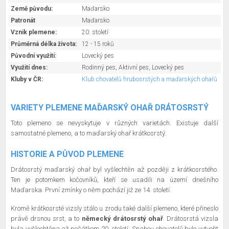
Země původu:
Maďarsko
Patronát
Maďarsko
Vznik plemene:
20. století
Průměrná délka života:
12 - 15 roků
Původní využití:
Lovecký pes
Využití dnes:
Rodinný pes, Aktivní pes, Lovecký pes
Kluby v ČR:
Klub chovatelů hrubosrstých a maďarských ohařů
VARIETY PLEMENE MAĎARSKÝ OHAŘ DRÁTOSRSTÝ
Toto plemeno se nevyskytuje v různých varietách. Existuje další
samostatné plemeno, a to maďarský ohař krátkosrstý.
HISTORIE A PŮVOD PLEMENE
Drátosrstý maďarský ohař byl vyšlechtěn až později z krátkosrstého.
Ten je potomkem kočovníků, kteří se usadili na území dnešního
Maďarska. První zmínky o něm pochází již ze 14. století.
Kromě krátkosrsté vizsly stálo u zrodu také další plemeno, které přineslo
právě drsnou srst, a to
německý drátosrstý ohař
. Drátosrstá vizsla
byla vyšlechtěna až počátkem 20. století. Snahou chovatelů bylo vytvořit