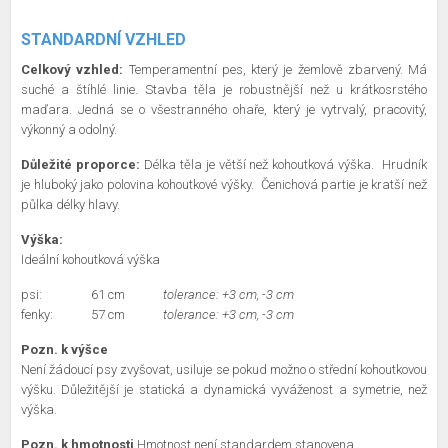
STANDARDNÍ VZHLED
Celkový vzhled:
Temperamentní pes, který je žemlově zbarvený. Má
suché a štíhlé linie. Stavba těla je robustnější než u krátkosrstého
maďara. Jedná se o všestranného ohaře, který je vytrvalý, pracovitý,
výkonný a odolný.
Důležité proporce:
Délka těla je větší než kohoutková výška.
Hrudník
je hluboký jako polovina kohoutkové výšky.
Čenichová partie je kratší než
půlka délky hlavy.
Výška:
Ideální kohoutková výška
psi:
61 cm
tolerance: +3 cm, -3 cm
fenky:
57 cm
tolerance: +3 cm, -3 cm
Pozn. k výšce
Není žádoucí psy zvyšovat, usiluje se pokud možno o střední kohoutkovou
výšku. Důležitější je statická a dynamická vyváženost a symetrie, než
výška.
Pozn. k hmotnosti
Hmotnost není standardem stanovena.