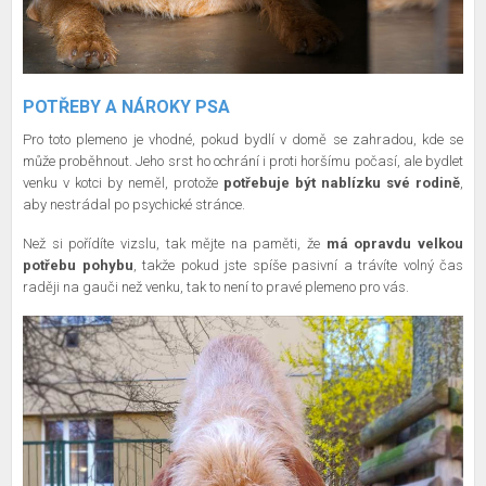
POTŘEBY A NÁROKY PSA
Pro toto plemeno je vhodné, pokud bydlí v domě se zahradou, kde se
může proběhnout. Jeho srst ho ochrání i proti horšímu počasí, ale bydlet
venku v kotci by neměl, protože
potřebuje být nablízku své rodině
,
aby nestrádal po psychické stránce.
Než si pořídíte vizslu, tak mějte na paměti, že
má opravdu velkou
potřebu pohybu
, takže pokud jste spíše pasivní a trávíte volný čas
raději na gauči než venku, tak to není to pravé plemeno pro vás.