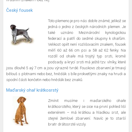
Český fousek
Toto plemeno je pro nás dobře známé, jelikož se
jedná o jedno z českých národních plemen. Je
také uznáno Mezinárodní kynologickou
federací a patří do sedmé skupiny k ohařům.
Velikost opět není rozlišovacím znakem, fousek
měří 60 až 66 cm psi a 58 až 62 fenky. Na
rozdíl od ohaře má trojitý typ srsti, kromě
podsady a krycí srsti má ještě tzv. vlníky, které
jsou dlouhé 5 aý 7 cm a jsou výrazně tvrdé. Fouskovo zbarvení je tmavý
bělouš s plotnami nebo bez, hnědák s bíle prokvetlými znaky na hrudi a
spodní části končetin nebo hnědák bez znaků.
Maďarský ohař krátkosrstý
Zmínit musíme i maďarského ohaře
krátkosrstého, který se sice na první pohled liší
exteriérem – má krátkou a hladkou srst, ale
stejné žemlové zbarvení. Navíc je to starší
bratr drátosrsté vizsly.