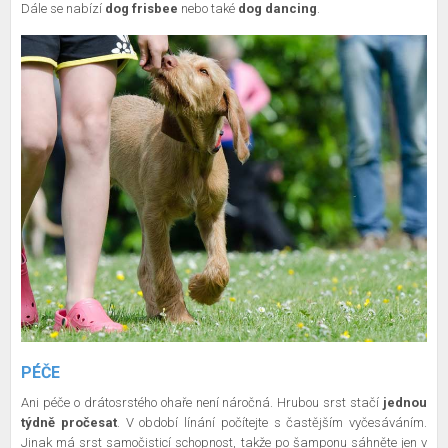
Dále se nabízí
dog frisbee
nebo také
dog dancing
.
PÉČE
Ani péče o drátosrstého ohaře není náročná. Hrubou srst stačí
jednou
týdně pročesat
. V období línání počítejte s častějším vyčesáváním.
Jinak má srst samočisticí schopnost, takže po šamponu sáhněte jen v