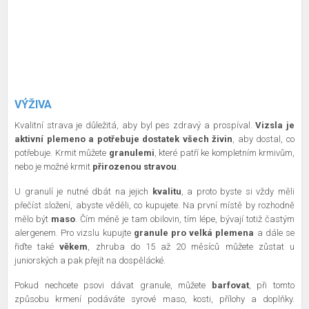
VÝŽIVA
Kvalitní strava je důležitá, aby byl pes zdravý a prospíval.
Vizsla je
aktivní plemeno a potřebuje dostatek všech živin
, aby dostal, co
potřebuje. Krmit můžete
granulemi
, které patří ke kompletním krmivům,
nebo je možné krmit
přirozenou stravou
.
U granulí je nutné dbát na jejich
kvalitu
, a proto byste si vždy měli
přečíst složení, abyste věděli, co kupujete. Na první místě by rozhodně
mělo být
maso
. Čím méně je tam obilovin, tím lépe, bývají totiž častým
alergenem. Pro vizslu kupujte
granule pro velká plemena
a dále se
řiďte také
věkem
, zhruba do 15 až 20 měsíců můžete zůstat u
juniorských a pak přejít na dospělácké.
Pokud nechcete psovi dávat granule, můžete
barfovat
, při tomto
způsobu krmení podáváte syrové maso, kosti, přílohy a doplňky.