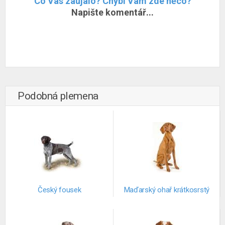
Co Vás zaujalo? Chybí Vám zde něco?
Napište komentář...
Podobná plemena
Český fousek
Maďarský ohař krátkosrstý