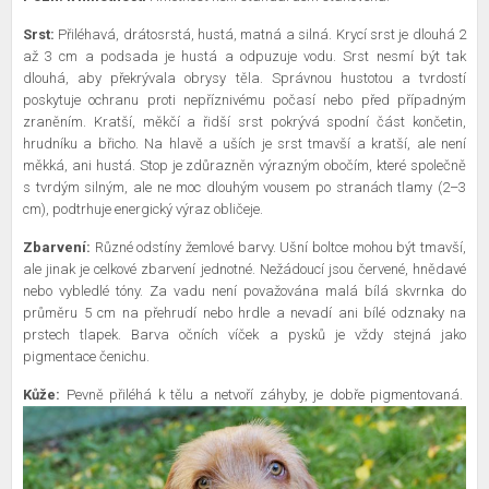
Srst:
Přiléhavá, drátosrstá, hustá, matná a silná. Krycí srst je dlouhá 2
až 3 cm a podsada je hustá a odpuzuje vodu. Srst nesmí být tak
dlouhá, aby překrývala obrysy těla. Správnou hustotou a tvrdostí
poskytuje ochranu proti nepříznivému počasí nebo před případným
zraněním. Kratší, měkčí a řidší srst pokrývá spodní část končetin,
hrudníku a břicho. Na hlavě a uších je srst tmavší a kratší, ale není
měkká, ani hustá. Stop je zdůrazněn výrazným obočím, které společně
s tvrdým silným, ale ne moc dlouhým vousem po stranách tlamy (2–3
cm), podtrhuje energický výraz obličeje.
Zbarvení:
Různé odstíny žemlové barvy. Ušní boltce mohou být tmavší,
ale jinak je celkové zbarvení jednotné. Nežádoucí jsou červené, hnědavé
nebo vybledlé tóny. Za vadu není považována malá bílá skvrnka do
průměru 5 cm na přehrudí nebo hrdle a nevadí ani bílé odznaky na
prstech tlapek. Barva očních víček a pysků je vždy stejná jako
pigmentace čenichu.
Kůže:
Pevně přiléhá k tělu a netvoří záhyby, je dobře pigmentovaná.