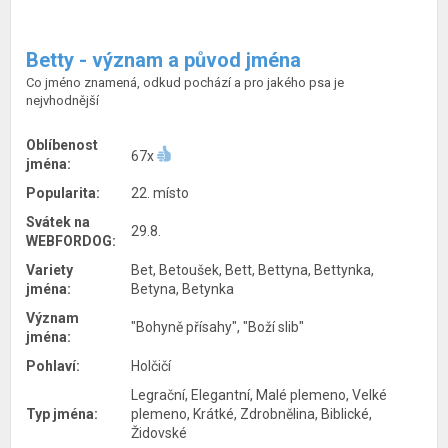
Betty - význam a původ jména
Co jméno znamená, odkud pochází a pro jakého psa je
nejvhodnější
Oblíbenost
67x
jména:
Popularita:
22. místo
Svátek na
29.8.
WEBFORDOG:
Variety
Bet, Betoušek, Bett, Bettyna, Bettynka,
jména:
Betyna, Betynka
Význam
"Bohyně přísahy", "Boží slib"
jména:
Pohlaví:
Holčičí
Legrační, Elegantní, Malé plemeno, Velké
Typ jména:
plemeno, Krátké, Zdrobnělina, Biblické,
Židovské