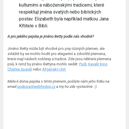
kulturními a náboženskými tradicemi, které
respektují jména svatých nebo biblických
postav. Elizabeth byla například matkou Jana
Křtitele v Bibli.
A pro jakého pejska je jméno Betty podle nás vhodné?
Jméno Betty může být vhodné pro psy různých plemen, ale
zvláště by se mohlo hodit pro elegantní a zdvořilé plemena,
která mají nádech noblesy a tradice. Zde jsou některá plemena
psů, k nimž by jméno Bettyna mohlo sedět:
Pudl
,
Kavalír King
Charles španěl
nebo
Afgánský chrt
.
Máte-li doma pejska s tímto jménem, pošlete nám jeho fotku na
email
podpora@webfordog.cz
a my ho zde vystavíme :-).