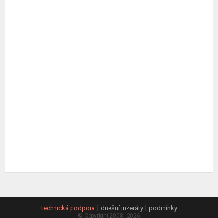
technická podpora
dnešní inzeráty
podmínky
© Copyright 2008 - 2026