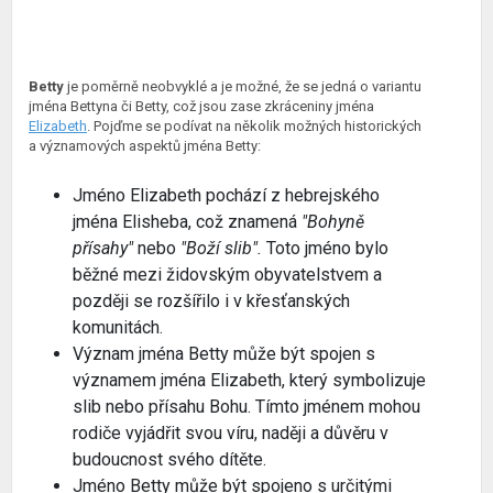
Betty
je poměrně neobvyklé a je možné, že se jedná o variantu
jména Bettyna či Betty, což jsou zase zkráceniny jména
Elizabeth
. Pojďme se podívat na několik možných historických
a významových aspektů jména Betty:
Jméno Elizabeth pochází z hebrejského
jména Elisheba, což znamená
"Bohyně
přísahy"
nebo
"Boží slib".
Toto jméno bylo
běžné mezi židovským obyvatelstvem a
později se rozšířilo i v křesťanských
komunitách.
Význam jména Betty může být spojen s
významem jména Elizabeth, který symbolizuje
slib nebo přísahu Bohu. Tímto jménem mohou
rodiče vyjádřit svou víru, naději a důvěru v
budoucnost svého dítěte.
Jméno Betty může být spojeno s určitými