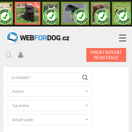
PŘIDAT INZERÁT
REGISTRACE
Pohlaví
Typ jména
Seřadit podle