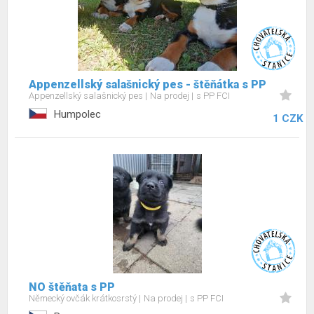
Appenzellský salašnický pes - štěňátka s PP
Appenzellský salašnický pes
Na prodej
s PP FCI
Humpolec
1 CZK
NO štěňata s PP
Německý ovčák krátkosrstý
Na prodej
s PP FCI