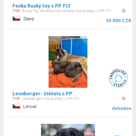
Fenka Ruský toy s PP FCI
TOP
Ruský Toy dlouhosrstá varieta
Na prodej
s PP FCI
Slaný
35 000 CZK
Leonberger- štěňata s PP
TOP
Leonberger
Na prodej
s PP FCI
Litovel
dohodou