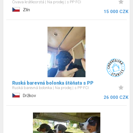
Čivava krátkosrstá
Na prodej
s PP FCI
Zlín
15 000 CZK
Ruská barevná bolonka štěňata s PP
Ruská barevná bolonka
Na prodej
s PP FCI
Držkov
26 000 CZK