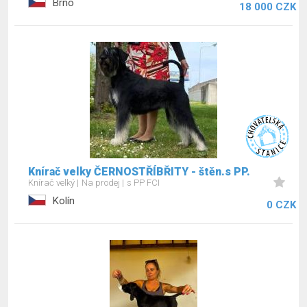
Brno
18 000 CZK
Knírač velky ČERNOSTŘÍBŘITY - štěn.s PP.
Knírač velký
Na prodej
s PP FCI
Kolín
0 CZK