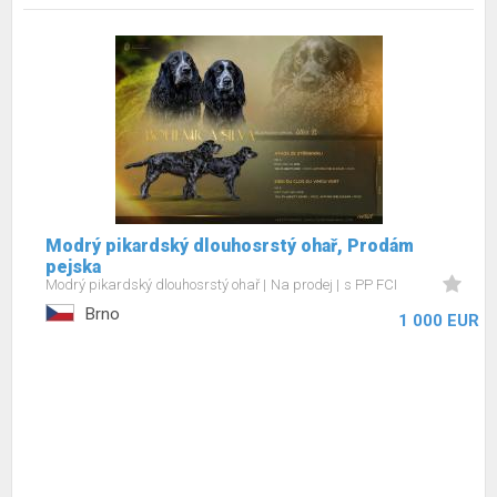
Modrý pikardský dlouhosrstý ohař, Prodám
pejska
Modrý pikardský dlouhosrstý ohař
Na prodej
s PP FCI
Brno
1 000 EUR