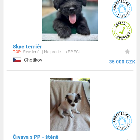
Skye terriér
TOP
Skye teriér
Na prodej
s PP FCI
Chotíkov
35 000 CZK
Čivava s PP - štěně