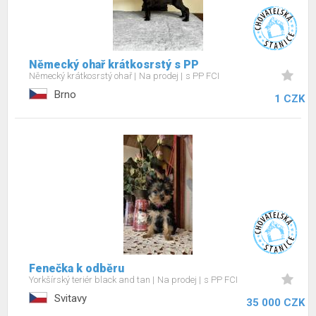
Německý ohař krátkosrstý s PP
Německý krátkosrstý ohař
Na prodej
s PP FCI
Brno
1 CZK
Fenečka k odběru
Yorkšírský teriér black and tan
Na prodej
s PP FCI
Svitavy
35 000 CZK