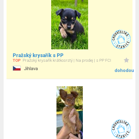
Pražský krysařík s PP
TOP
Pražský krysařík krátkosrstý
Na prodej
s PP FCI
Jihlava
dohodou