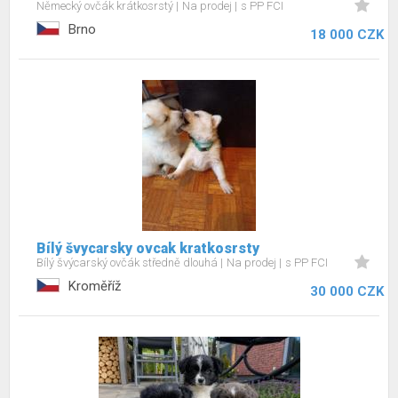
Německý ovčák krátkosrstý
Na prodej
s PP FCI
Brno
18 000 CZK
Bílý švycarsky ovcak kratkosrsty
Bílý švýcarský ovčák středně dlouhá
Na prodej
s PP FCI
Kroměříž
30 000 CZK