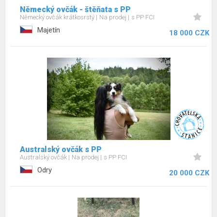
Německý ovčák - štěňata s PP
Německý ovčák krátkosrstý
Na prodej
s PP FCI
Majetín
18 000 CZK
Australský ovčák s PP
Australský ovčák
Na prodej
s PP FCI
Odry
20 000 CZK