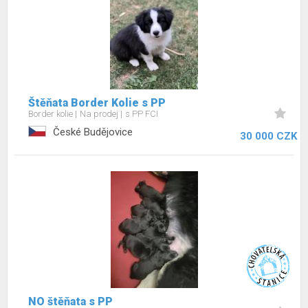
Štěňata Border Kolie s PP
Border kolie
Na prodej
s PP FCI
České Budějovice
30 000 CZK
NO štěňata s PP