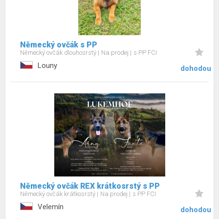
Německý ovčák s PP
Německý ovčák dlouhosrstý
Na prodej
s PP FCI
Louny
dohodou
Německý ovčák REX krátkosrstý s PP
Německý ovčák krátkosrstý
Na prodej
s PP FCI
Velemín
dohodou