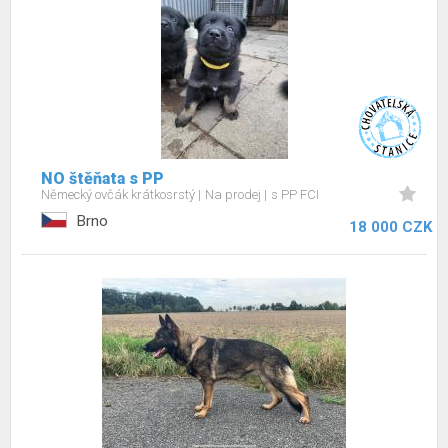
NO štěňata s PP
Německý ovčák krátkosrstý
Na prodej
s PP FCI
Brno
18 000 CZK