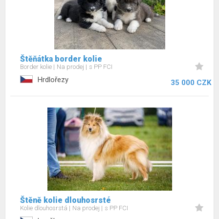
Štěňátka border kolie
Border kolie
Na prodej
s PP FCI
Hrdlořezy
35 000 CZK
Štěně kolie dlouhosrsté
Kolie dlouhosrstá
Na prodej
s PP FCI