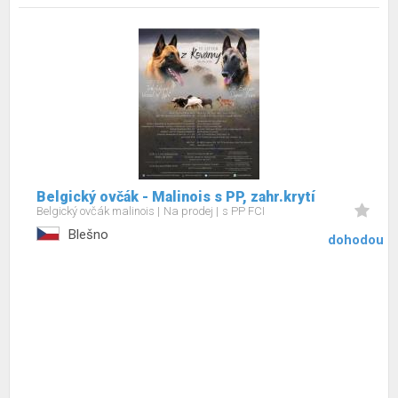
Belgický ovčák - Malinois s PP, zahr.krytí
Belgický ovčák malinois
Na prodej
s PP FCI
Blešno
dohodou