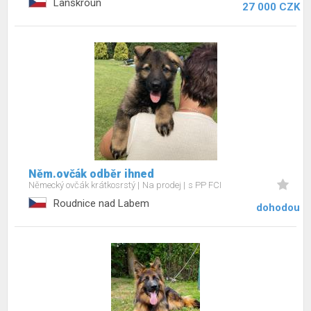
Lanškroun
27 000 CZK
Něm.ovčák odběr ihned
Německý ovčák krátkosrstý
Na prodej
s PP FCI
Roudnice nad Labem
dohodou