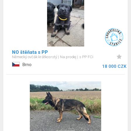
NO štěňata s PP
Německý ovčák krátkosrstý
Na prodej
s PP FCI
Brno
18 000 CZK