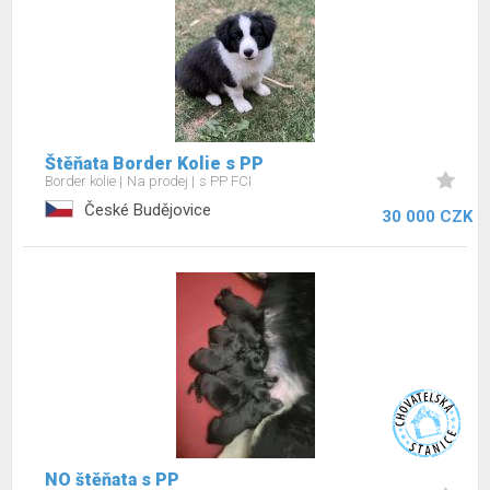
Štěňata Border Kolie s PP
Border kolie
Na prodej
s PP FCI
České Budějovice
30 000 CZK
NO štěňata s PP