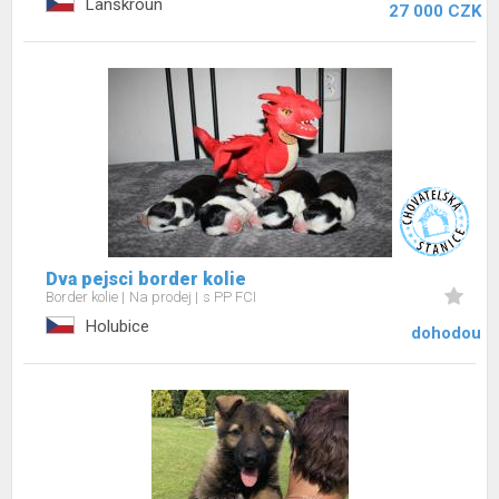
Lanškroun
27 000 CZK
Dva pejsci border kolie
Border kolie
Na prodej
s PP FCI
Holubice
dohodou