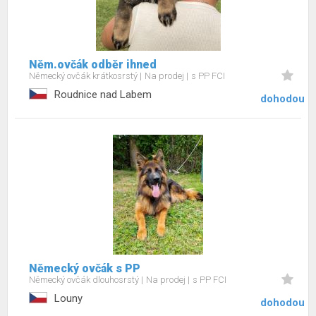
Něm.ovčák odběr ihned
Německý ovčák krátkosrstý
Na prodej
s PP FCI
Roudnice nad Labem
dohodou
Německý ovčák s PP
Německý ovčák dlouhosrstý
Na prodej
s PP FCI
Louny
dohodou