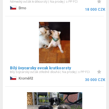
Německý ovčák krátkosrstý
Na prodej
s PP FCI
Brno
18 000 CZK
Bílý švycarsky ovcak kratkosrsty
Bílý švýcarský ovčák středně dlouhá
Na prodej
s PP FCI
Kroměříž
30 000 CZK