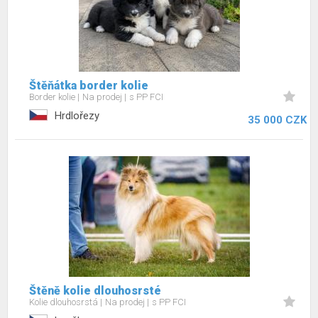
Štěňátka border kolie
Border kolie
Na prodej
s PP FCI
Hrdlořezy
35 000 CZK
Štěně kolie dlouhosrsté
Kolie dlouhosrstá
Na prodej
s PP FCI