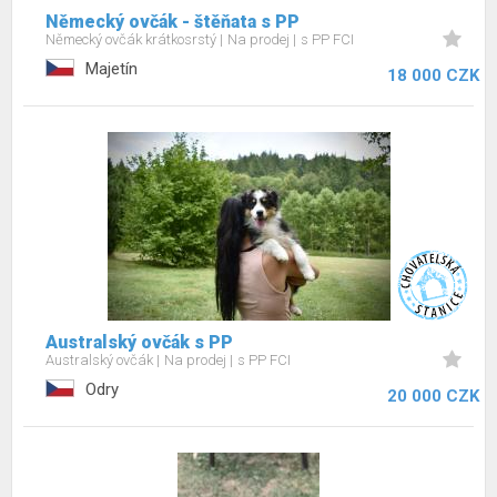
Německý ovčák - štěňata s PP
Německý ovčák krátkosrstý
Na prodej
s PP FCI
Majetín
18 000 CZK
Australský ovčák s PP
Australský ovčák
Na prodej
s PP FCI
Odry
20 000 CZK