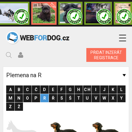
PŘIDAT INZERÁT
REGISTRACE
Plemena na R
A
B
C
Č
D
E
F
G
H
CH
I
J
K
L
M
N
O
P
R
Ř
S
Š
T
U
V
W
X
Y
Z
Ž