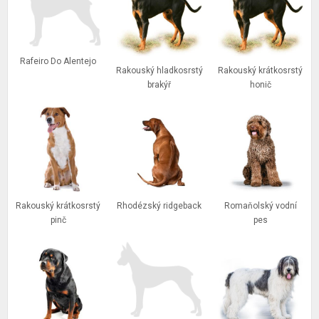
Rafeiro Do Alentejo
Rakouský hladkosrstý
Rakouský krátkosrstý
brakýř
honič
Nejpopulárnější plemena psí inzerce
Hledat podle lokality
Rakouský krátkosrstý
Rhodézský ridgeback
Romaňolský vodní
Hledat podle typu
pinč
pes
Pokročilé vyhledávání