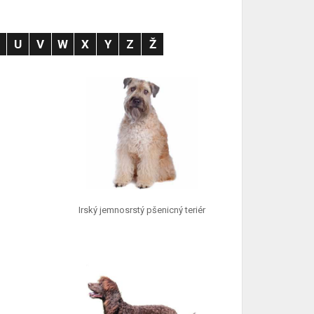
T
U
V
W
X
Y
Z
Ž
Irský jemnosrstý pšenicný teriér