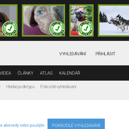
VYHLEDÁVÁNÍ
PŘIHLÁSIT
VIDEA
ČLÁNKY
ATLAS
KALENDÁŘ
y
Hledat podle typu
Pokročilé vyhledávání
le abecedy nebo použijte:
POKROČILÉ VYHLEDÁVÁNÍ