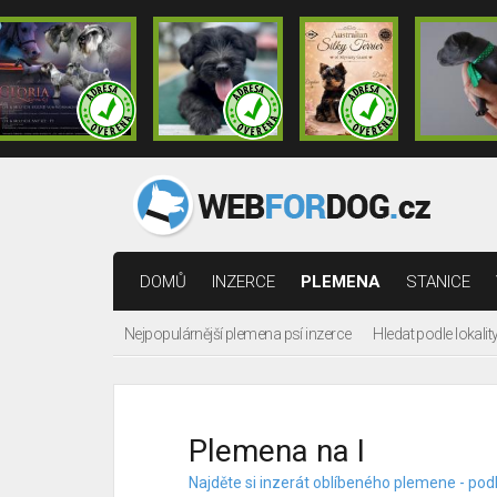
DOMŮ
INZERCE
PLEMENA
STANICE
Nejpopulárnější plemena psí inzerce
Hledat podle lokalit
Plemena na I
Najděte si inzerát oblíbeného plemene - pod