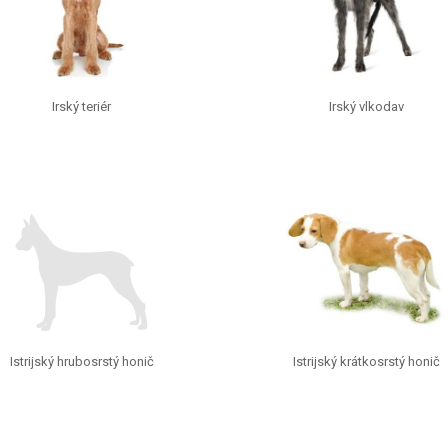
Irský teriér
Irský vlkodav
Istrijský hrubosrstý honič
Istrijský krátkosrstý honič