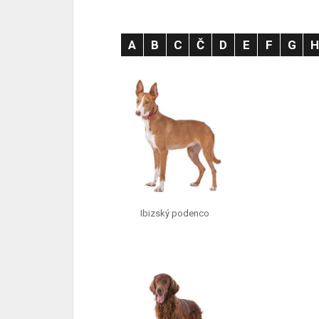
A
B
C
Č
D
E
F
G
Ibizský podenco