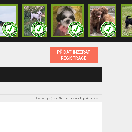
PŘIDAT INZERÁT
REGISTRACE
Inzerce psů
Seznam všech psích ras