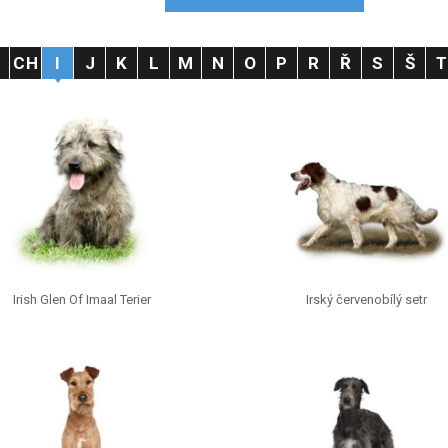
H
CH
I
J
K
L
M
N
O
P
R
Ř
S
Š
Irish Glen Of Imaal Terier
Irský červenobílý setr