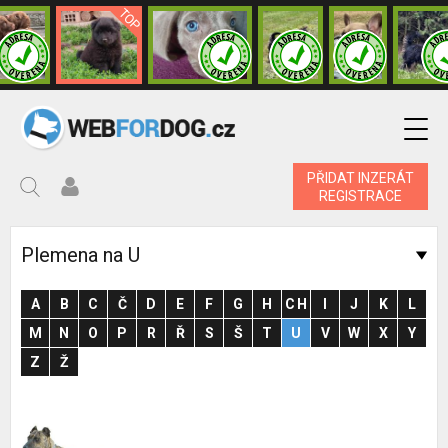
PŘIDAT INZERÁT
REGISTRACE
Plemena na U
A
B
C
Č
D
E
F
G
H
CH
I
J
K
L
M
N
O
P
R
Ř
S
Š
T
U
V
W
X
Y
Z
Ž
Nejpopulárnější plemena psí inzerce
Hledat podle lokality