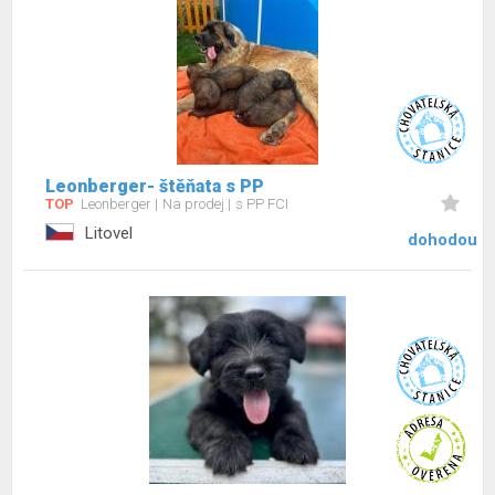
Leonberger- štěňata s PP
TOP
Leonberger
Na prodej
s PP FCI
Litovel
dohodou