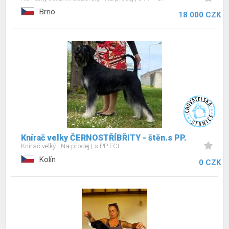
Brno
18 000 CZK
Knírač velky ČERNOSTŘÍBŘITY - štěn.s PP.
Knírač velký
Na prodej
s PP FCI
Kolín
0 CZK