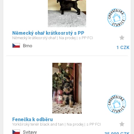
Německý ohař krátkosrstý s PP
Německý krátkosrstý ohař
Na prodej
s PP FCI
Brno
1 CZK
Fenečka k odběru
Yorkšírský teriér black and tan
Na prodej
s PP FCI
Svitavy