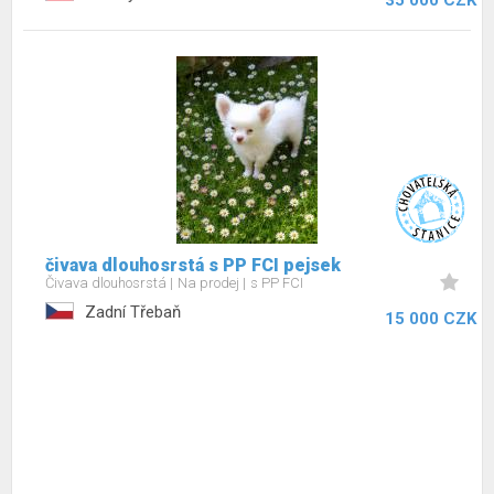
35 000 CZK
čivava dlouhosrstá s PP FCI pejsek
Čivava dlouhosrstá
Na prodej
s PP FCI
Zadní Třebaň
15 000 CZK