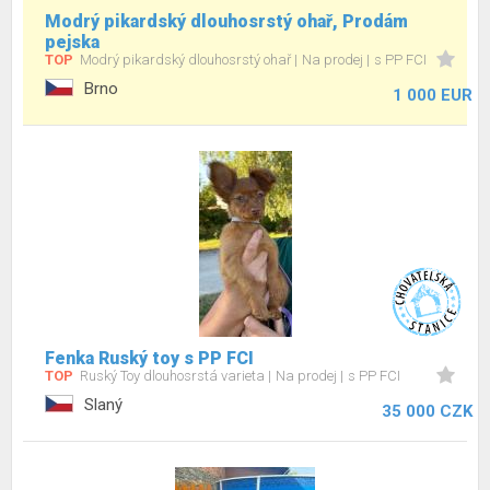
Modrý pikardský dlouhosrstý ohař, Prodám
pejska
TOP
Modrý pikardský dlouhosrstý ohař
Na prodej
s PP FCI
Brno
1 000 EUR
Fenka Ruský toy s PP FCI
TOP
Ruský Toy dlouhosrstá varieta
Na prodej
s PP FCI
Slaný
35 000 CZK