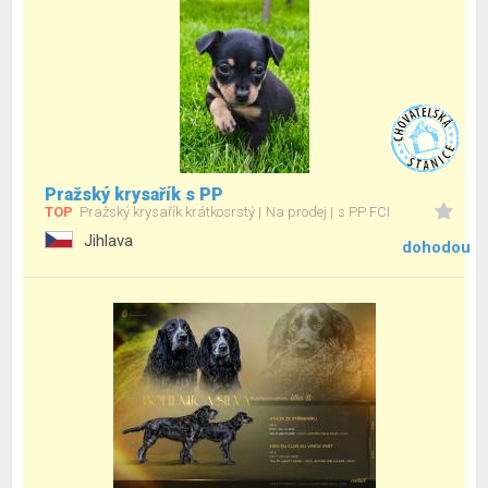
Pražský krysařík s PP
TOP
Pražský krysařík krátkosrstý
Na prodej
s PP FCI
Jihlava
dohodou