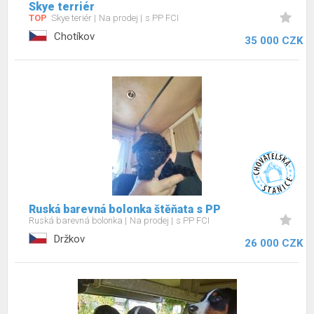
Skye terriér
TOP
Skye teriér
Na prodej
s PP FCI
Chotíkov
35 000 CZK
Ruská barevná bolonka štěňata s PP
Ruská barevná bolonka
Na prodej
s PP FCI
Držkov
26 000 CZK