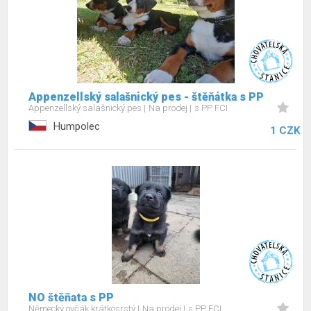
Appenzellský salašnický pes - štěňátka s PP
Appenzellský salašnický pes
Na prodej
s PP FCI
Humpolec
1 CZK
NO štěňata s PP
Německý ovčák krátkosrstý
Na prodej
s PP FCI