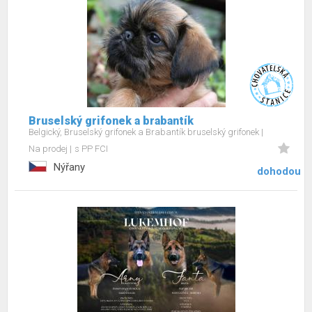
Bruselský grifonek a brabantík
Belgický, Bruselský grifonek a Brabantík bruselský grifonek
Na prodej
s PP FCI
Nýřany
dohodou