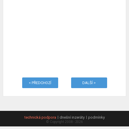
< PŘEDCHOZÍ
DALŠÍ >
technická podpora
dnešní inzeráty
podmínky
© Copyright 2008 - 2026