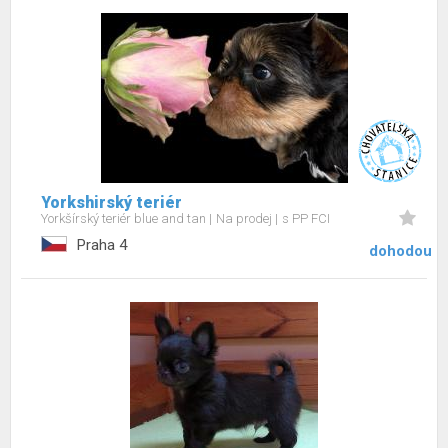
Yorkshirský teriér
Yorkšírský teriér blue and tan
Na prodej
s PP FCI
Praha 4
dohodou