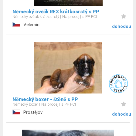
Německý ovčák REX krátkosrstý s PP
Německý ovčák krátkosrstý
Na prodej
s PP FCI
Velemín
dohodou
Německý boxer - štěně s PP
Německý boxer
Na prodej
s PP FCI
Prostějov
dohodou