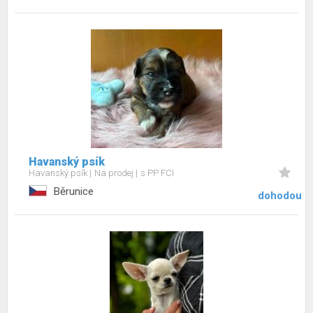
Havanský psík
Havanský psík
Na prodej
s PP FCI
Běrunice
dohodou