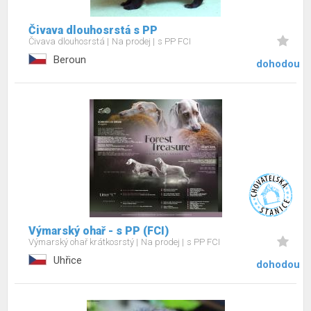
Čivava dlouhosrstá s PP
Čivava dlouhosrstá
Na prodej
s PP FCI
Beroun
dohodou
Výmarský ohař - s PP (FCI)
Výmarský ohař krátkosrstý
Na prodej
s PP FCI
Uhřice
dohodou