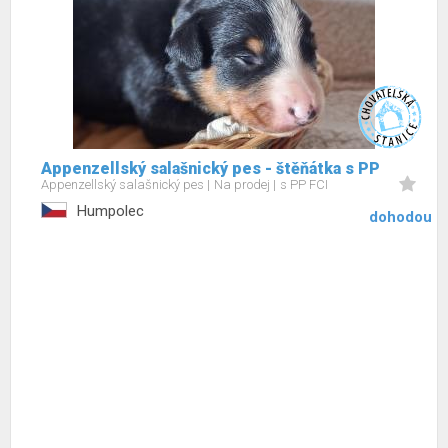
Appenzellský salašnický pes - štěňátka s PP
Appenzellský salašnický pes
Na prodej
s PP FCI
Humpolec
dohodou