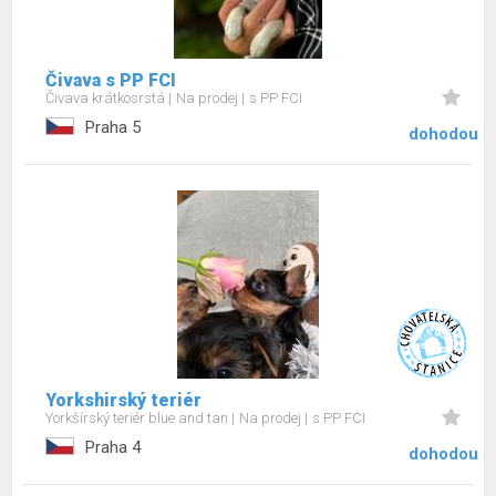
Čivava s PP FCI
Čivava krátkosrstá
Na prodej
s PP FCI
Praha 5
dohodou
Yorkshirský teriér
Yorkšírský teriér blue and tan
Na prodej
s PP FCI
Praha 4
dohodou