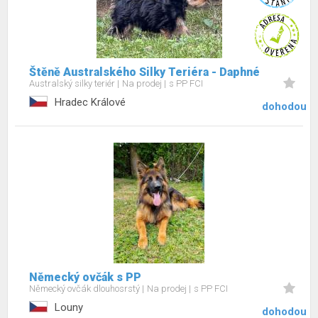
Štěně Australského Silky Teriéra - Daphné
Australský silky teriér
Na prodej
s PP FCI
Hradec Králové
dohodou
Německý ovčák s PP
Německý ovčák dlouhosrstý
Na prodej
s PP FCI
Louny
dohodou