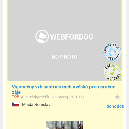
Výjimečný vrh australských ovčáků pro náročné
záje
TOP
Australský ovčák
Na prodej
s PP FCI
Mladá Boleslav
dohodou