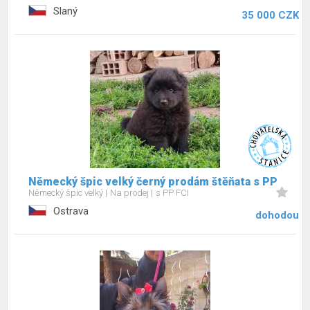
Slaný
35 000 CZK
Německý špic velký černý prodám štěňata s PP
Německý špic velký
Na prodej
s PP FCI
Ostrava
dohodou