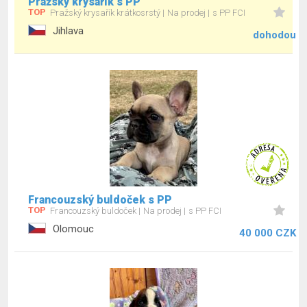
Pražský krysařík s PP
TOP
Pražský krysařík krátkosrstý
Na prodej
s PP FCI
Jihlava
dohodou
Francouzský buldoček s PP
TOP
Francouzský buldoček
Na prodej
s PP FCI
Olomouc
40 000 CZK