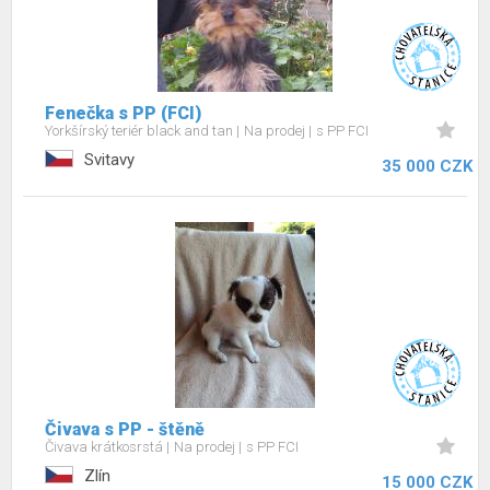
Fenečka s PP (FCI)
Yorkšírský teriér black and tan
Na prodej
s PP FCI
Svitavy
35 000 CZK
Čivava s PP - štěně
Čivava krátkosrstá
Na prodej
s PP FCI
Zlín
15 000 CZK