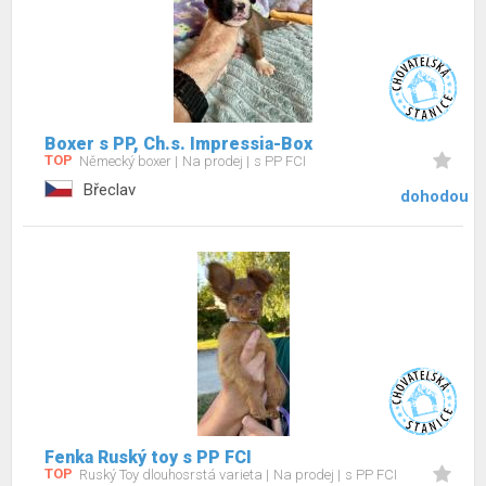
Boxer s PP, Ch.s. Impressia-Box
TOP
Německý boxer
Na prodej
s PP FCI
Břeclav
dohodou
Fenka Ruský toy s PP FCI
TOP
Ruský Toy dlouhosrstá varieta
Na prodej
s PP FCI