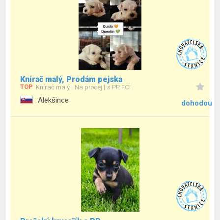
Knírač malý, Prodám pejska
TOP
Knírač malý
Na prodej
s PP FCI
Alekšince
dohodou