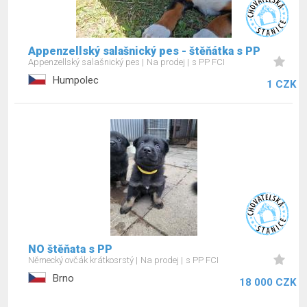
Appenzellský salašnický pes - štěňátka s PP
Appenzellský salašnický pes
Na prodej
s PP FCI
Humpolec
1 CZK
NO štěňata s PP
Německý ovčák krátkosrstý
Na prodej
s PP FCI
Brno
18 000 CZK