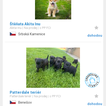
Štěňata Akita Inu
Akita-inu
Na prodej
s PP FCI
Srbská Kamenice
dohodou
Patterdale teriér
Patterdale teriér
Na prodej
s PP FCI
Benešov
dohodou