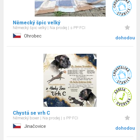
Německý špic velký
Německý špic velký
Na prodej
s PP FCI
Ohrobec
dohodou
Chystá se vrh C
Německý boxer
Na prodej
s PP FCI
Jinačovice
dohodou