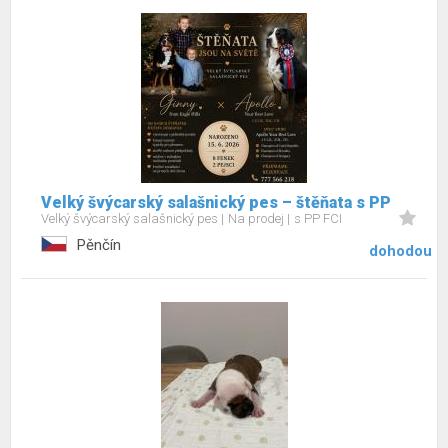
Velký švýcarský salašnický pes – štěňata s PP
Velký švýcarský salašnický pes
Na prodej
s PP FCI
Pěnčín
dohodou