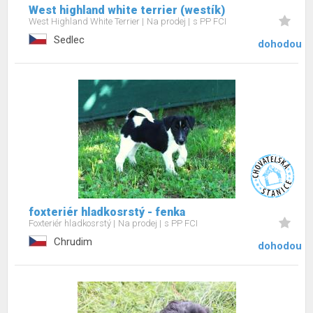
West highland white terrier (westík)
West Highland White Terrier
Na prodej
s PP FCI
Sedlec
dohodou
foxteriér hladkosrstý - fenka
Foxteriér hladkosrstý
Na prodej
s PP FCI
Chrudim
dohodou