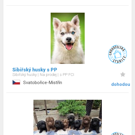
Sibiřský husky s PP
Sibiřský husky
Na prodej
s PP FCI
Svatobořice-Mistřín
dohodou