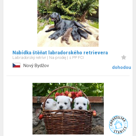
Nabídka štěňat labradorského retrievera
Labradorský retrívr
Na prodej
s PP FCI
Nový Bydžov
dohodou