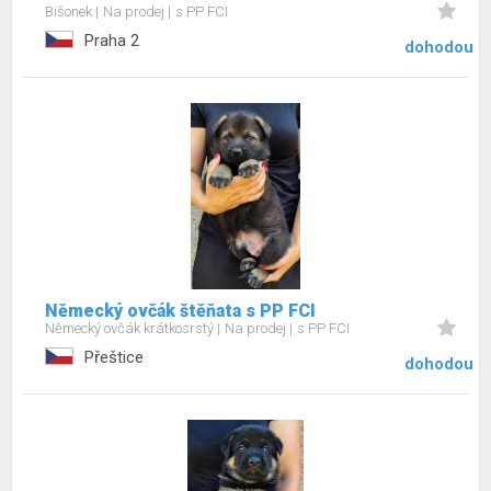
Bišonek
Na prodej
s PP FCI
Praha 2
dohodou
Německý ovčák štěňata s PP FCI
Německý ovčák krátkosrstý
Na prodej
s PP FCI
Přeštice
dohodou