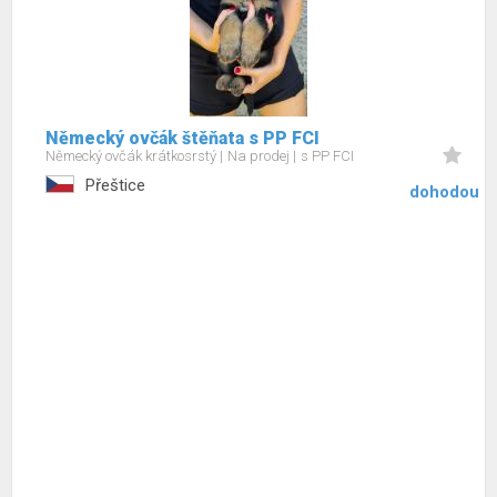
Německý ovčák štěňata s PP FCI
Německý ovčák krátkosrstý
Na prodej
s PP FCI
Přeštice
dohodou