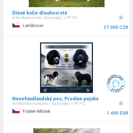
Štěně kolie dlouhosrsté
Kolie dlouhosrstá
Na prodej
s PP FCI
Lanškroun
27 000 CZK
Novofundlandský pes, Prodám pejska
Novofundlandský pes
Na prodej
s PP FCI
Frýdek-Místek
1 400 EUR