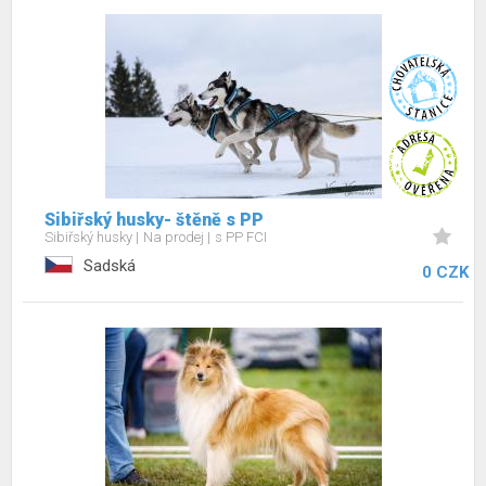
Sibiřský husky- štěně s PP
Sibiřský husky
Na prodej
s PP FCI
Sadská
0 CZK