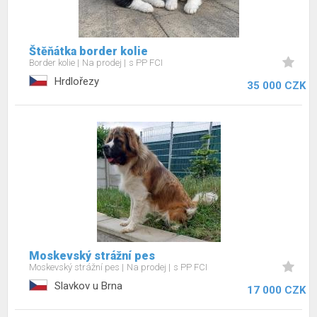
Štěňátka border kolie
Border kolie
Na prodej
s PP FCI
Hrdlořezy
35 000 CZK
Moskevský strážní pes
Moskevský strážní pes
Na prodej
s PP FCI
Slavkov u Brna
17 000 CZK