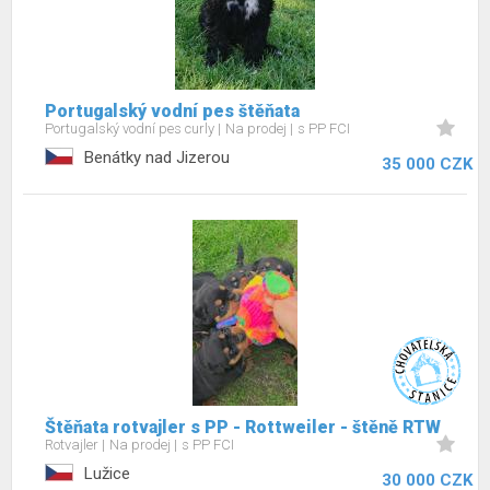
Portugalský vodní pes štěňata
Portugalský vodní pes curly
Na prodej
s PP FCI
Benátky nad Jizerou
35 000 CZK
Štěňata rotvajler s PP - Rottweiler - štěně RTW
Rotvajler
Na prodej
s PP FCI
Lužice
30 000 CZK