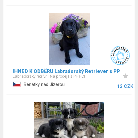
IHNED K ODBĚRU Labradorský Retriever s PP
Labradorský retrívr
Na prodej
s PP FCI
Benátky nad Jizerou
12 CZK