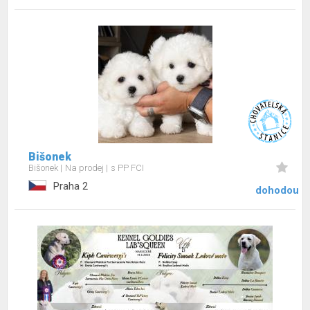
Bišonek
Bišonek
Na prodej
s PP FCI
Praha 2
dohodou