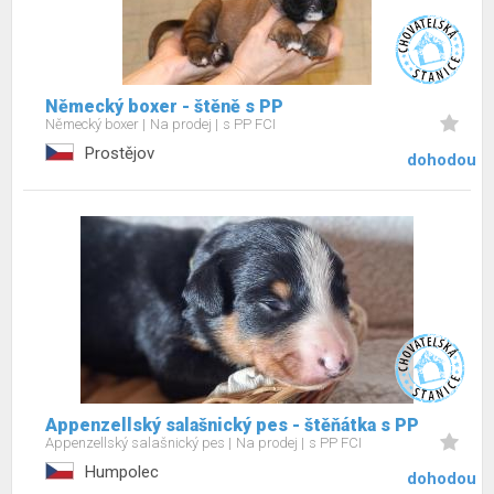
Německý boxer - štěně s PP
Německý boxer
Na prodej
s PP FCI
Prostějov
dohodou
Appenzellský salašnický pes - štěňátka s PP
Appenzellský salašnický pes
Na prodej
s PP FCI
Humpolec
dohodou