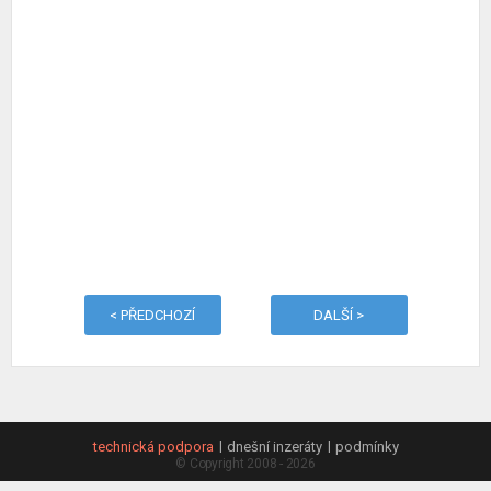
< PŘEDCHOZÍ
DALŠÍ >
technická podpora
dnešní inzeráty
podmínky
© Copyright 2008 - 2026