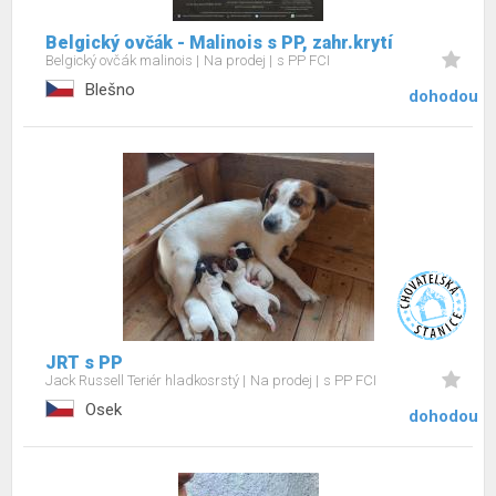
Belgický ovčák - Malinois s PP, zahr.krytí
Belgický ovčák malinois
Na prodej
s PP FCI
Blešno
dohodou
JRT s PP
Jack Russell Teriér hladkosrstý
Na prodej
s PP FCI
Osek
dohodou