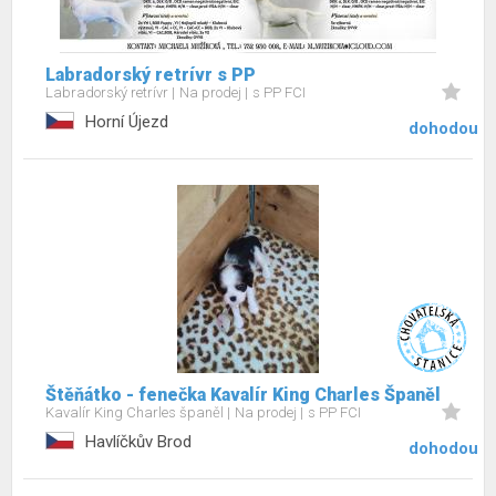
Labradorský retrívr s PP
Labradorský retrívr
Na prodej
s PP FCI
Horní Újezd
dohodou
Štěňátko - fenečka Kavalír King Charles Španěl
Kavalír King Charles španěl
Na prodej
s PP FCI
Havlíčkův Brod
dohodou