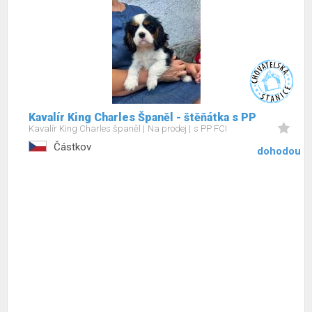
Kavalír King Charles Španěl - štěňátka s PP
Kavalír King Charles španěl
Na prodej
s PP FCI
Částkov
dohodou