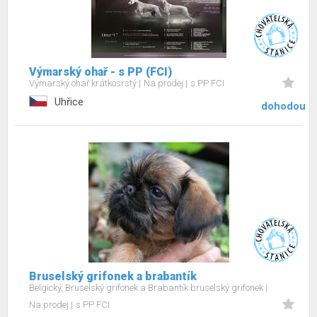
Výmarský ohař - s PP (FCI)
Výmarský ohař krátkosrstý
Na prodej
s PP FCI
Uhřice
dohodou
Bruselský grifonek a brabantík
Belgický, Bruselský grifonek a Brabantík bruselský grifonek
Na prodej
s PP FCI