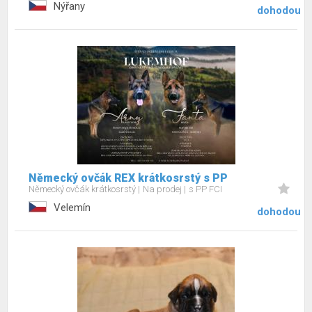
Nýřany
dohodou
Německý ovčák REX krátkosrstý s PP
Německý ovčák krátkosrstý
Na prodej
s PP FCI
Velemín
dohodou