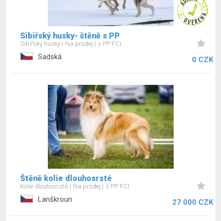
Sibiřský husky- štěně s PP
Sibiřský husky
Na prodej
s PP FCI
Sadská
0 CZK
Štěně kolie dlouhosrsté
Kolie dlouhosrstá
Na prodej
s PP FCI
Lanškroun
27 000 CZK