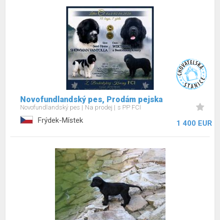
Novofundlandský pes, Prodám pejska
Novofundlandský pes
Na prodej
s PP FCI
Frýdek-Místek
1 400 EUR