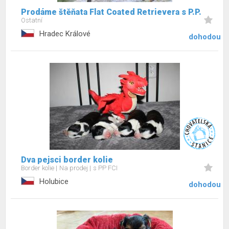
Prodáme štěňata Flat Coated Retrievera s P.P.
Ostatní
Hradec Králové
dohodou
Dva pejsci border kolie
Border kolie
Na prodej
s PP FCI
Holubice
dohodou