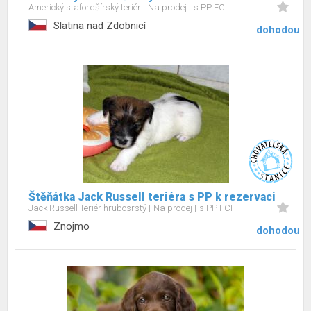
Americký stafordšírský teriér
Na prodej
s PP FCI
Slatina nad Zdobnicí
dohodou
Štěňátka Jack Russell teriéra s PP k rezervaci
Jack Russell Teriér hrubosrstý
Na prodej
s PP FCI
Znojmo
dohodou