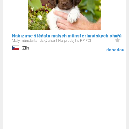
Nabízíme štěňata malých münsterlandských ohařů
Malý münsterlandský ohař
Na prodej
s PP FCI
Zlín
dohodou