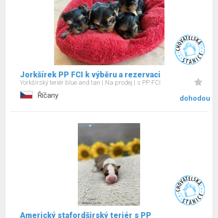
Jorkšírek PP FCI k výběru a rezervaci
Yorkšírský teriér blue and tan
Na prodej
s PP FCI
Říčany
dohodou
Americký stafordširský teriér s PP