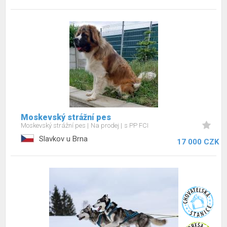
Moskevský strážní pes
Moskevský strážní pes
Na prodej
s PP FCI
Slavkov u Brna
17 000 CZK