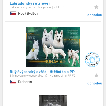
Labradorský retriever
Labradorský retrívr
Na prodej
s PP FCI
Nový Bydžov
dohodou
Bílý švýcarský ovčák - štěňátka s PP
Bílý švýcarský ovčák dlouhá
Na prodej
s PP FCI
Drahonín
dohodou