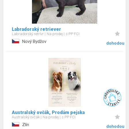
Labradorský retriever
Labradorský retrívr
Na prodej
s PP FCI
Nový Bydžov
dohodou
Australský ovčák, Prodám pejska
Australský ovčák
Na prodej
s PP FCI
Zlín
dohodou