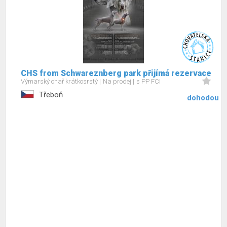
CHS from Schwareznberg park přijímá rezervace
Výmarský ohař krátkosrstý
Na prodej
s PP FCI
Třeboň
dohodou