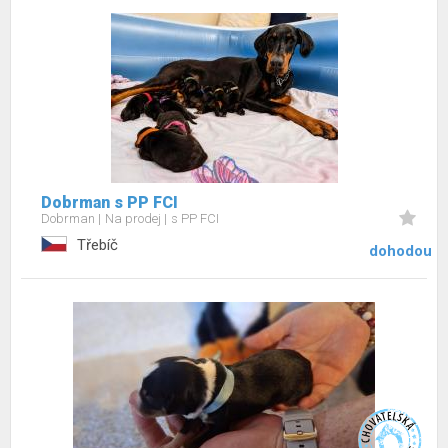
Dobrman s PP FCI
Dobrman
Na prodej
s PP FCI
Třebíč
dohodou