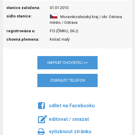
stanice založena:
01.01.2010
sídlo stanice:
Moravskoslezský kraj / okr. Ostrava
město / Ostrava
registrována u:
FCI (ČMKU, SKJ)
chovná plemena:
Knírač malý
NAPSAT CHOVATELI >>
ZOBRAZIT TELEFON
sdílet na Facebooku
editovat / smazat
vytisknout stránku