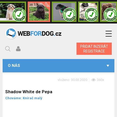
PŘIDAT INZERÁT
REGISTRACE
O NÁS
vloženo: 30.03.2020
360x
Shadow White de Pepa
Chováme: Knírač malý