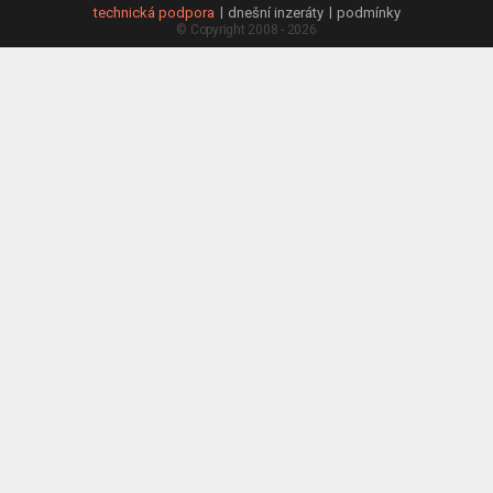
technická podpora
dnešní inzeráty
podmínky
© Copyright 2008 - 2026