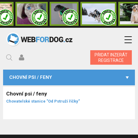
PŘIDAT INZERÁT
REGISTRACE
CHOVNÍ PSI / FENY
Chovní psi / feny
Chovatelské stanice "Od Pstruží říčky"