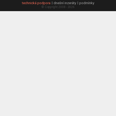
technická podpora
dnešní inzeráty
podmínky
© Copyright 2008 - 2026