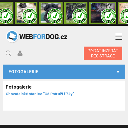
PŘIDAT INZERÁT
REGISTRACE
FOTOGALERIE
Fotogalerie
Chovatelské stanice "Od Pstruží říčky"