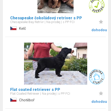
Chesapeake čokoládový retriver s PP
Chesapeake Bay Retrívr
Na prodej
s PP FCI
Kelč
dohodou
Flat coated retriever s PP
Flat Coated Retriever
Na prodej
s PP FCI
Chotěboř
dohodou