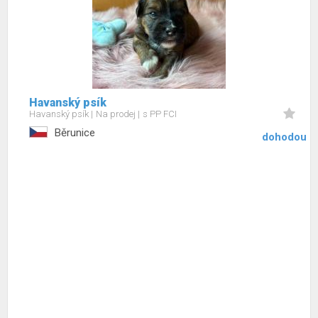
Havanský psík
Havanský psík
Na prodej
s PP FCI
Běrunice
dohodou