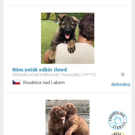
Něm.ovčák odběr ihned
Německý ovčák krátkosrstý
Na prodej
s PP FCI
Roudnice nad Labem
dohodou