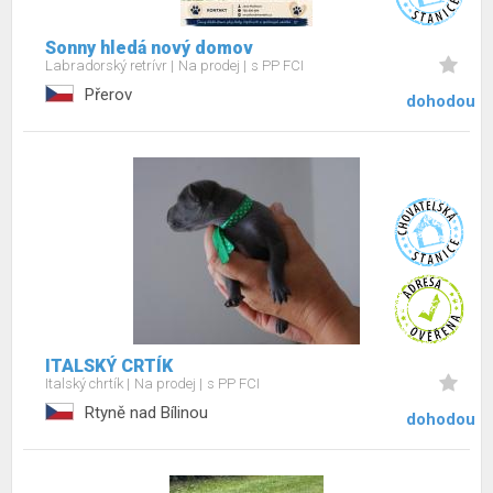
Sonny hledá nový domov
Labradorský retrívr
Na prodej
s PP FCI
Přerov
dohodou
ITALSKÝ CRTÍK
Italský chrtík
Na prodej
s PP FCI
Rtyně nad Bílinou
dohodou