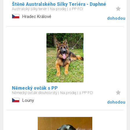
Štěně Australského Silky Teriéra - Daphné
Australský silky teriér
Na prodej
s PP FCI
Hradec Králové
dohodou
Německý ovčák s PP
Německý ovčák dlouhosrstý
Na prodej
s PP FCI
Louny
dohodou