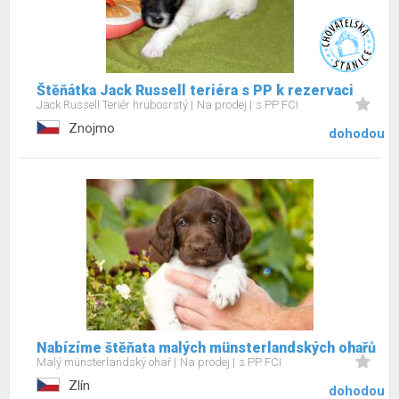
Štěňátka Jack Russell teriéra s PP k rezervaci
Jack Russell Teriér hrubosrstý
Na prodej
s PP FCI
Znojmo
dohodou
Nabízíme štěňata malých münsterlandských ohařů
Malý münsterlandský ohař
Na prodej
s PP FCI
Zlín
dohodou