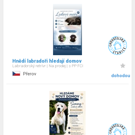
Hnědí labradoři hledají domov
Labradorský retrívr
Na prodej
s PP FCI
Přerov
dohodou