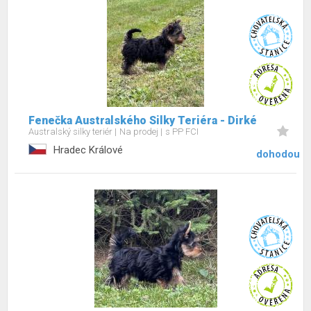
Fenečka Australského Silky Teriéra - Dirké
Australský silky teriér
Na prodej
s PP FCI
Hradec Králové
dohodou