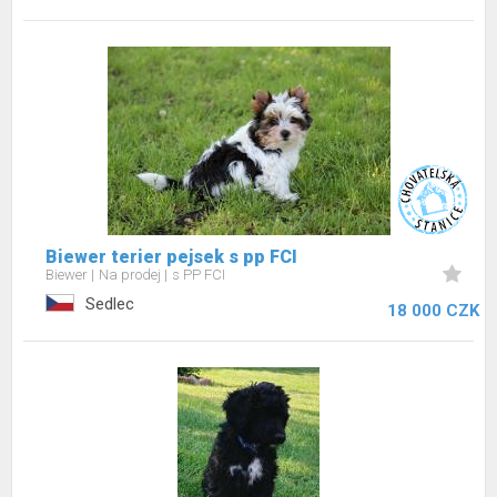
Biewer terier pejsek s pp FCI
Biewer
Na prodej
s PP FCI
Sedlec
18 000 CZK