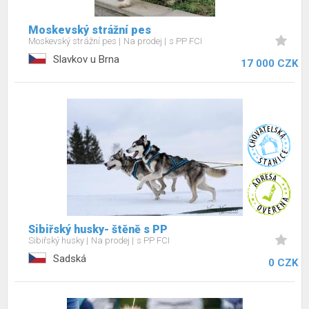
Moskevský strážní pes
Moskevský strážní pes
Na prodej
s PP FCI
Slavkov u Brna
17 000 CZK
Sibiřský husky- štěně s PP
Sibiřský husky
Na prodej
s PP FCI
Sadská
0 CZK