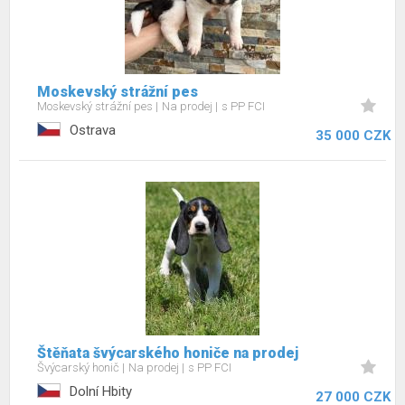
Moskevský strážní pes
Moskevský strážní pes
Na prodej
s PP FCI
Ostrava
35 000 CZK
Štěňata švýcarského honiče na prodej
Švýcarský honič
Na prodej
s PP FCI
Dolní Hbity
27 000 CZK