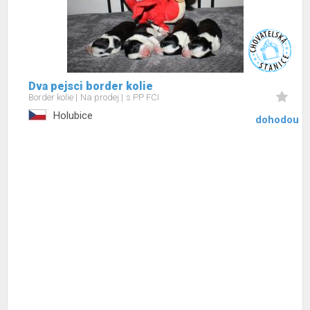
Dva pejsci border kolie
Border kolie
Na prodej
s PP FCI
Holubice
dohodou