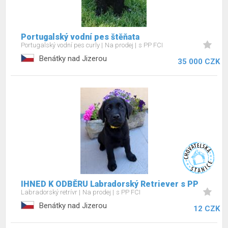
Portugalský vodní pes štěňata
Portugalský vodní pes curly
Na prodej
s PP FCI
Benátky nad Jizerou
35 000 CZK
IHNED K ODBĚRU Labradorský Retriever s PP
Labradorský retrívr
Na prodej
s PP FCI
Benátky nad Jizerou
12 CZK