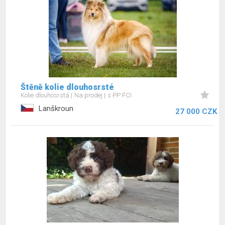
Štěně kolie dlouhosrsté
Kolie dlouhosrstá
Na prodej
s PP FCI
Lanškroun
27 000 CZK