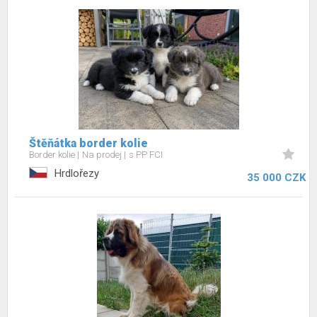
Štěňátka border kolie
Border kolie
Na prodej
s PP FCI
Hrdlořezy
35 000 CZK