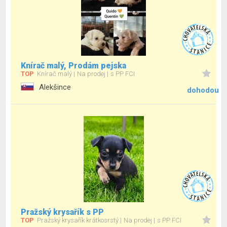
Knírač malý, Prodám pejska
TOP
Knírač malý
Na prodej
s PP FCI
Alekšince
dohodou
Pražský krysařík s PP
TOP
Pražský krysařík krátkosrstý
Na prodej
s PP FCI