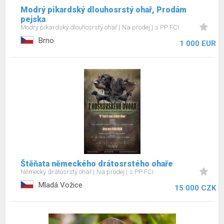
Modrý pikardský dlouhosrstý ohař, Prodám
pejska
Modrý pikardský dlouhosrstý ohař
Na prodej
s PP FCI
Brno
1 000 EUR
Štěňata německého drátosrstého ohaře
Německý drátosrstý ohař
Na prodej
s PP FCI
Mladá Vožice
15 000 CZK