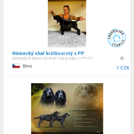
Německý ohař krátkosrstý s PP
Německý krátkosrstý ohař
Na prodej
s PP FCI
Brno
1 CZK