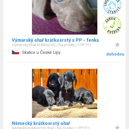
Výmarský ohař krátkosrstý s PP - fenka
Výmarský ohař krátkosrstý
Na prodej
s PP FCI
Skalice u České Lípy
dohodou
Německý krátkosrstý ohař
Německý krátkosrstý ohař
Na prodej
s PP FCI