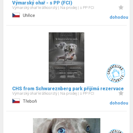
Výmarský ohař - s PP (FCI)
Výmarský ohař krátkosrstý
Na prodej
s PP FCI
Uhřice
dohodou
CHS from Schwareznberg park přijímá rezervace
Výmarský ohař krátkosrstý
Na prodej
s PP FCI
Třeboň
dohodou