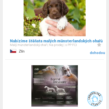
Nabízíme štěňata malých münsterlandských ohařů
Malý münsterlandský ohař
Na prodej
s PP FCI
Zlín
dohodou