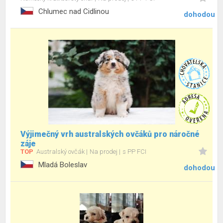
Chlumec nad Cidlinou
dohodou
Výjimečný vrh australských ovčáků pro náročné
záje
TOP
Australský ovčák
Na prodej
s PP FCI
Mladá Boleslav
dohodou