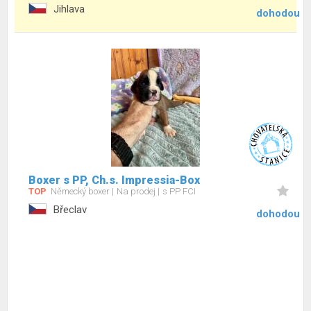
Jihlava
dohodou
Boxer s PP, Ch.s. Impressia-Box
TOP
Německý boxer
Na prodej
s PP FCI
Břeclav
dohodou