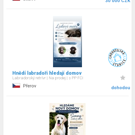
30 000 CZK
Hnědí labradoři hledají domov
Labradorský retrívr
Na prodej
s PP FCI
Přerov
dohodou