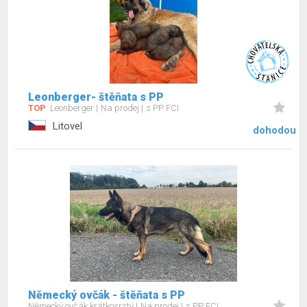
Leonberger- štěňata s PP
TOP
Leonberger
Na prodej
s PP FCI
Litovel
dohodou
Německý ovčák - štěňata s PP
Německý ovčák krátkosrstý
Na prodej
s PP FCI