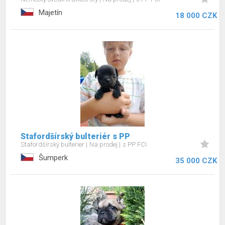
Majetín
18 000 CZK
Stafordšírský bulteriér s PP
Stafordšírský bulterier
Na prodej
s PP FCI
Šumperk
35 000 CZK