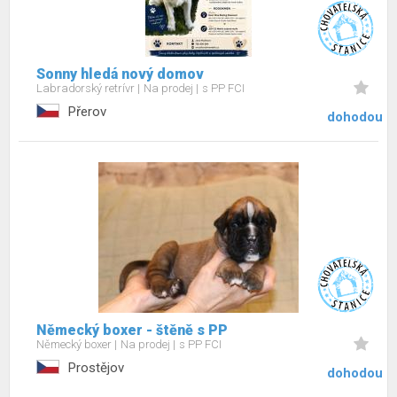
Sonny hledá nový domov
Labradorský retrívr
Na prodej
s PP FCI
Přerov
dohodou
Německý boxer - štěně s PP
Německý boxer
Na prodej
s PP FCI
Prostějov
dohodou