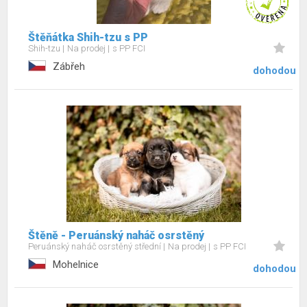
Štěňátka Shih-tzu s PP
Shih-tzu
Na prodej
s PP FCI
Zábřeh
dohodou
Štěně - Peruánský naháč osrstěný
Peruánský naháč osrstěný střední
Na prodej
s PP FCI
Mohelnice
dohodou