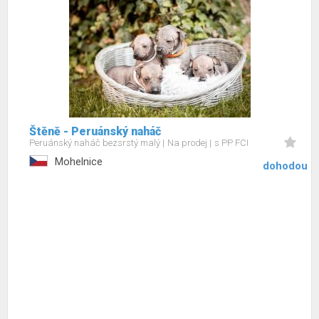
Štěně - Peruánský naháč
Peruánský naháč bezsrstý malý
Na prodej
s PP FCI
Mohelnice
dohodou