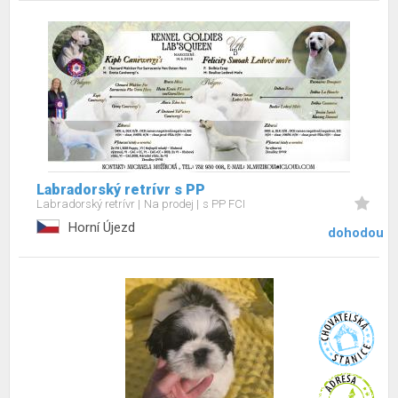
Labradorský retrívr s PP
Labradorský retrívr
Na prodej
s PP FCI
Horní Újezd
dohodou