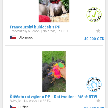
Francouzský buldoček s PP
Francouzský buldoček
Na prodej
s PP FCI
Olomouc
40 000 CZK
Štěňata rotvajler s PP - Rottweiler - štěně RTW
Rotvajler
Na prodej
s PP FCI
Lužice