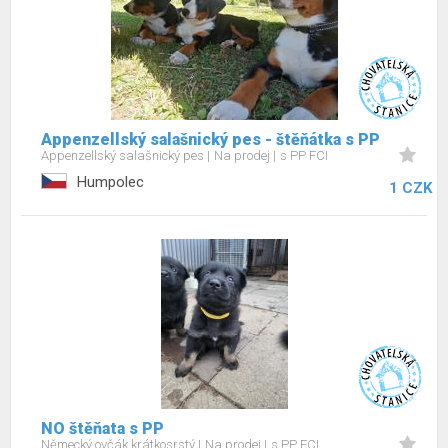
Appenzellský salašnický pes - štěňátka s PP
Appenzellský salašnický pes
Na prodej
s PP FCI
Humpolec
1 CZK
NO štěňata s PP
Německý ovčák krátkosrstý
Na prodej
s PP FCI