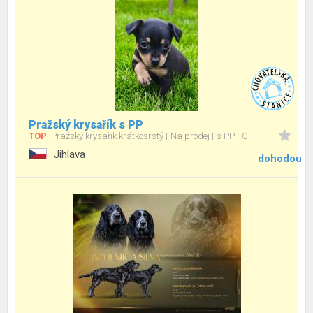
Pražský krysařík s PP
TOP
Pražský krysařík krátkosrstý
Na prodej
s PP FCI
Jihlava
dohodou