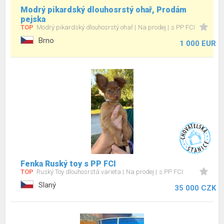
Modrý pikardský dlouhosrstý ohař, Prodám
pejska
TOP
Modrý pikardský dlouhosrstý ohař
Na prodej
s PP FCI
Brno
1 000 EUR
Fenka Ruský toy s PP FCI
TOP
Ruský Toy dlouhosrstá varieta
Na prodej
s PP FCI
Slaný
35 000 CZK