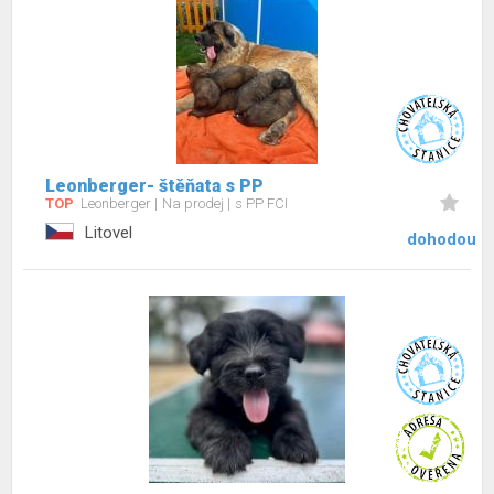
Leonberger- štěňata s PP
TOP
Leonberger
Na prodej
s PP FCI
Litovel
dohodou