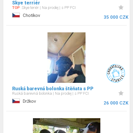
Skye terriér
TOP
Skye teriér
Na prodej
s PP FCI
Chotíkov
35 000 CZK
Ruská barevná bolonka štěňata s PP
Ruská barevná bolonka
Na prodej
s PP FCI
Držkov
26 000 CZK