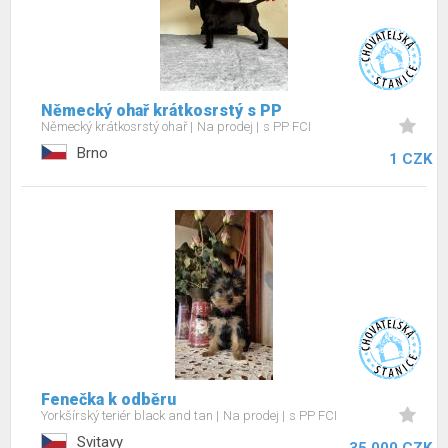
Německý ohař krátkosrstý s PP
Německý krátkosrstý ohař
Na prodej
s PP FCI
Brno
1 CZK
Fenečka k odběru
Yorkšírský teriér black and tan
Na prodej
s PP FCI
Svitavy