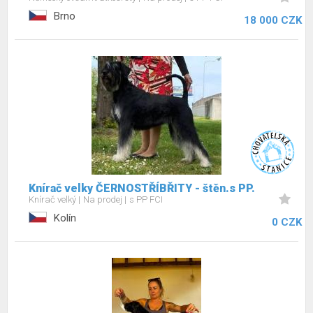
Brno
18 000 CZK
Knírač velky ČERNOSTŘÍBŘITY - štěn.s PP.
Knírač velký
Na prodej
s PP FCI
Kolín
0 CZK