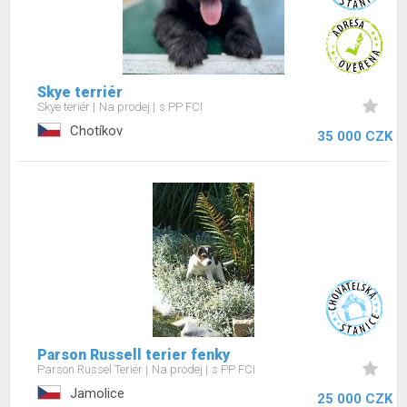
Skye terriér
Skye teriér
Na prodej
s PP FCI
Chotíkov
35 000 CZK
Parson Russell terier fenky
Parson Russel Teriér
Na prodej
s PP FCI
Jamolice
25 000 CZK