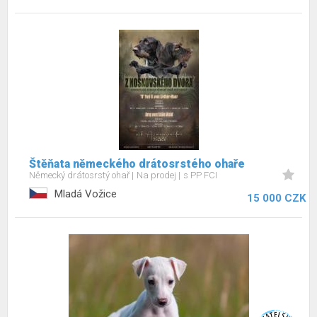
Štěňata německého drátosrstého ohaře
Německý drátosrstý ohař
Na prodej
s PP FCI
Mladá Vožice
15 000 CZK