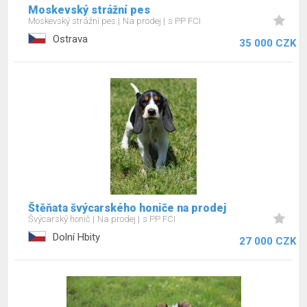
Moskevský strážní pes
Moskevský strážní pes
Na prodej
s PP FCI
Ostrava
35 000 CZK
Štěňata švýcarského honiče na prodej
Švýcarský honič
Na prodej
s PP FCI
Dolní Hbity
27 000 CZK