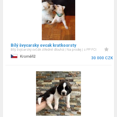
Bílý švycarsky ovcak kratkosrsty
Bílý švýcarský ovčák středně dlouhá
Na prodej
s PP FCI
Kroměříž
30 000 CZK