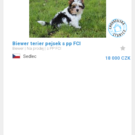
Biewer terier pejsek s pp FCI
Biewer
Na prodej
s PP FCI
Sedlec
18 000 CZK