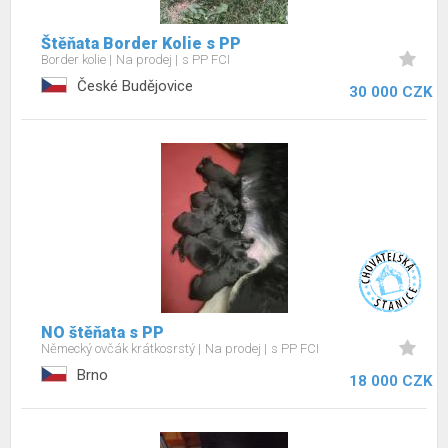
Štěňata Border Kolie s PP
Border kolie
Na prodej
s PP FCI
České Budějovice
30 000 CZK
NO štěňata s PP
Německý ovčák krátkosrstý
Na prodej
s PP FCI
Brno
18 000 CZK