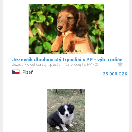
Jezevčík dlouhosrstý trpasličí s PP - výb. rodiče
Jezevčík dlouhosrstý trpasličí
Na prodej
s PP FCI
Plzeň
35 000 CZK