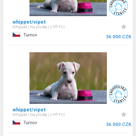
whippet/vipet
Whippet
Na prodej
s PP FCI
Turnov
36 000 CZK
whippet/vipet
Whippet
Na prodej
s PP FCI
Turnov
36 000 CZK