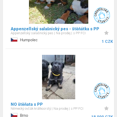
Appenzellský salašnický pes - štěňátka s PP
Appenzellský salašnický pes
Na prodej
s PP FCI
Humpolec
1 CZK
NO štěňata s PP
Německý ovčák krátkosrstý
Na prodej
s PP FCI
Brno