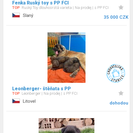
Fenka Ruský toy s PP FCI
TOP
Ruský Toy dlouhosrstá varieta
Na prodej
s PP FCI
Slaný
35 000 CZK
Leonberger- štěňata s PP
TOP
Leonberger
Na prodej
s PP FCI
Litovel
dohodou