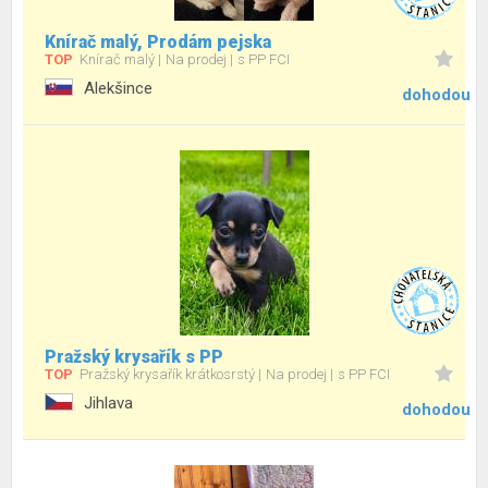
Knírač malý, Prodám pejska
TOP
Knírač malý
Na prodej
s PP FCI
Alekšince
dohodou
Pražský krysařík s PP
TOP
Pražský krysařík krátkosrstý
Na prodej
s PP FCI
Jihlava
dohodou