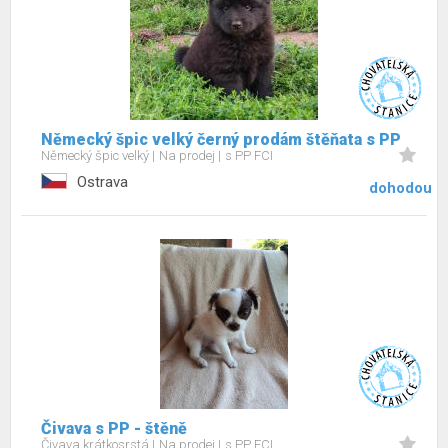
Německý špic velký černý prodám štěňata s PP
Německý špic velký
Na prodej
s PP FCI
Ostrava
dohodou
Čivava s PP - štěně
Čivava krátkosrstá
Na prodej
s PP FCI