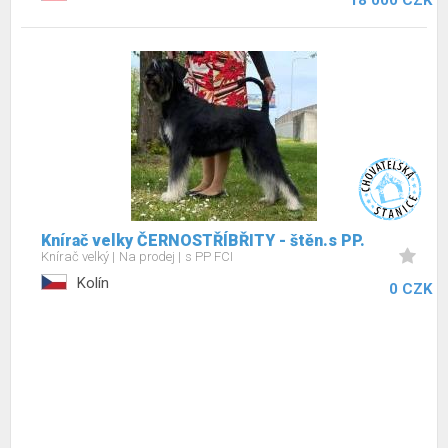
18 000 CZK
Knírač velky ČERNOSTŘÍBŘITY - štěn.s PP.
Knírač velký
Na prodej
s PP FCI
Kolín
0 CZK