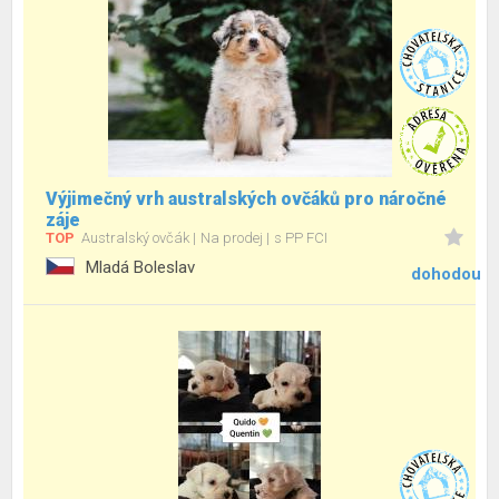
Výjimečný vrh australských ovčáků pro náročné
záje
TOP
Australský ovčák
Na prodej
s PP FCI
Mladá Boleslav
dohodou