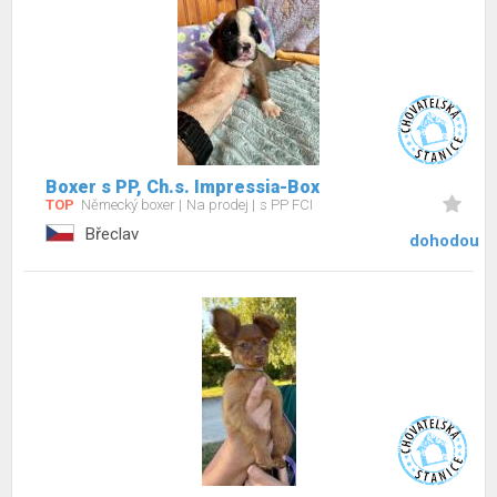
Boxer s PP, Ch.s. Impressia-Box
TOP
Německý boxer
Na prodej
s PP FCI
Břeclav
dohodou