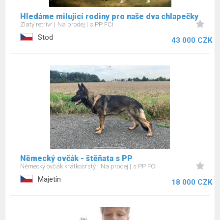
Hledáme milující rodiny pro naše dva chlapečky
Zlatý retrívr
Na prodej
s PP FCI
Stod
43 000 CZK
Německý ovčák - štěňata s PP
Německý ovčák krátkosrstý
Na prodej
s PP FCI
Majetín
18 000 CZK