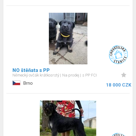
NO štěňata s PP
Německý ovčák krátkosrstý
Na prodej
s PP FCI
Brno
18 000 CZK