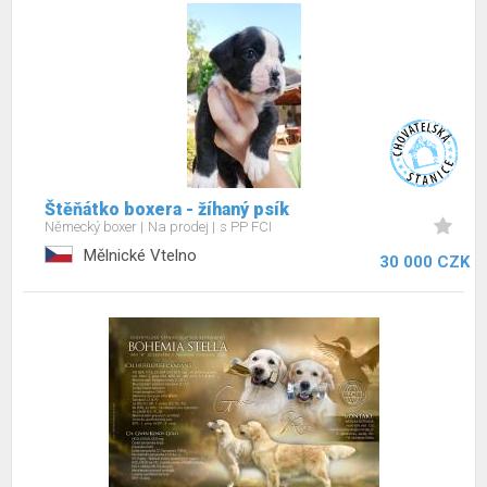
Štěňátko boxera - žíhaný psík
Německý boxer
Na prodej
s PP FCI
Mělnické Vtelno
30 000 CZK