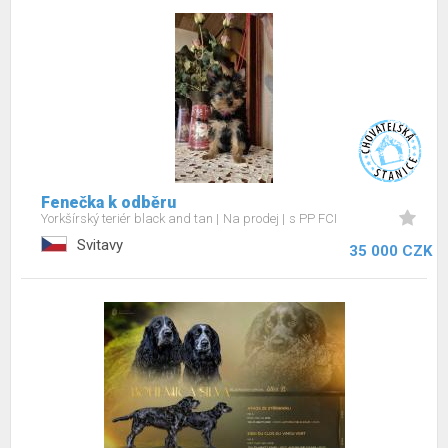
Fenečka k odběru
Yorkšírský teriér black and tan
Na prodej
s PP FCI
Svitavy
35 000 CZK