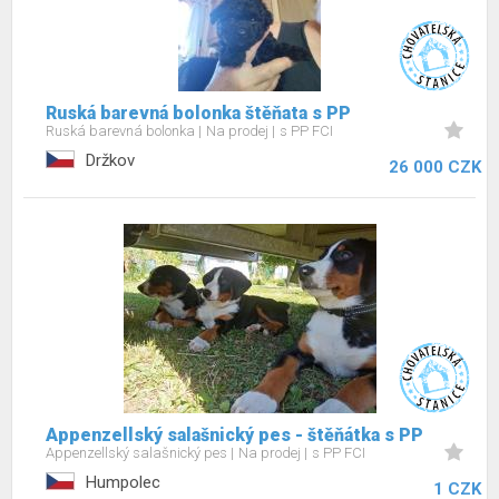
Ruská barevná bolonka štěňata s PP
Ruská barevná bolonka
Na prodej
s PP FCI
Držkov
26 000 CZK
Appenzellský salašnický pes - štěňátka s PP
Appenzellský salašnický pes
Na prodej
s PP FCI
Humpolec
1 CZK