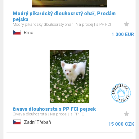
Modrý pikardský dlouhosrstý ohař, Prodám
pejska
Modrý pikardský dlouhosrstý ohař
Na prodej
s PP FCI
Brno
1 000 EUR
čivava dlouhosrstá s PP FCI pejsek
Čivava dlouhosrstá
Na prodej
s PP FCI
Zadní Třebaň
15 000 CZK