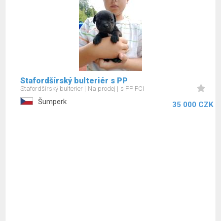
Stafordšírský bulteriér s PP
Stafordšírský bulterier
Na prodej
s PP FCI
Šumperk
35 000 CZK