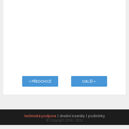
< PŘEDCHOZÍ
DALŠÍ >
technická podpora
dnešní inzeráty
podmínky
© Copyright 2008 - 2026