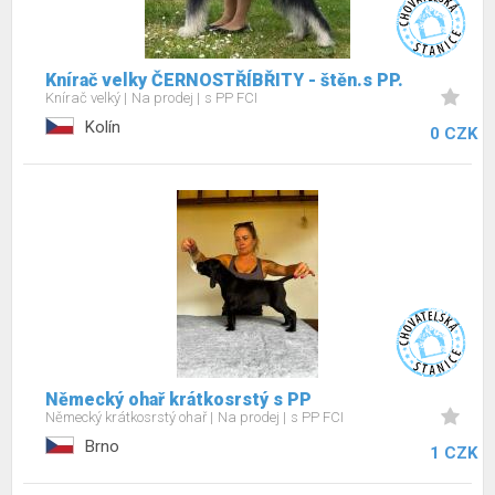
Knírač velky ČERNOSTŘÍBŘITY - štěn.s PP.
Knírač velký
Na prodej
s PP FCI
Kolín
0 CZK
Německý ohař krátkosrstý s PP
Německý krátkosrstý ohař
Na prodej
s PP FCI
Brno
1 CZK