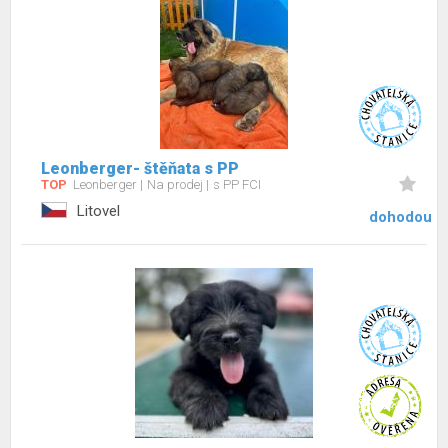
Leonberger- štěňata s PP
TOP
Leonberger
Na prodej
s PP FCI
Litovel
dohodou