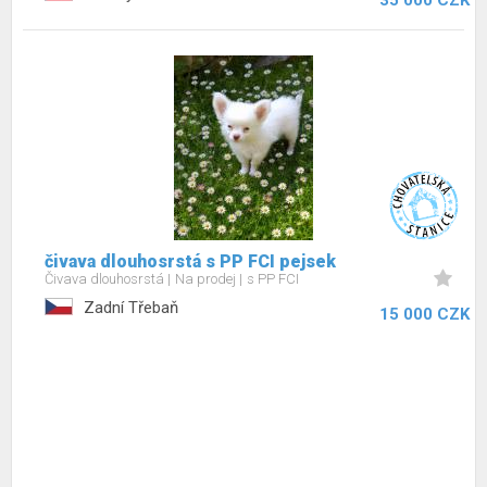
35 000 CZK
čivava dlouhosrstá s PP FCI pejsek
Čivava dlouhosrstá
Na prodej
s PP FCI
Zadní Třebaň
15 000 CZK