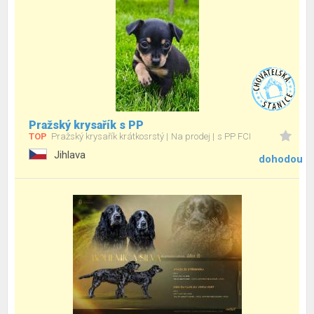
Pražský krysařík s PP
TOP
Pražský krysařík krátkosrstý
Na prodej
s PP FCI
Jihlava
dohodou