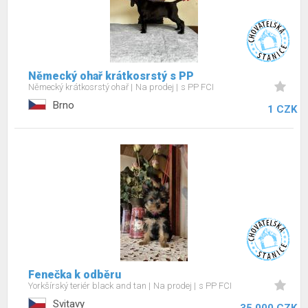
Německý ohař krátkosrstý s PP
Německý krátkosrstý ohař
Na prodej
s PP FCI
Brno
1 CZK
Fenečka k odběru
Yorkšírský teriér black and tan
Na prodej
s PP FCI
Svitavy