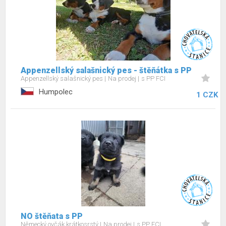
Appenzellský salašnický pes - štěňátka s PP
Appenzellský salašnický pes
Na prodej
s PP FCI
Humpolec
1 CZK
NO štěňata s PP
Německý ovčák krátkosrstý
Na prodej
s PP FCI