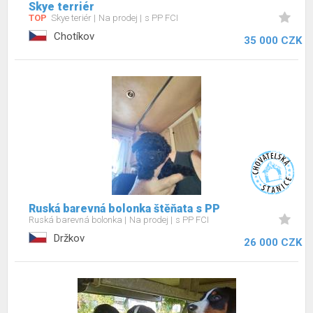
Skye terriér
TOP
Skye teriér
Na prodej
s PP FCI
Chotíkov
35 000 CZK
Ruská barevná bolonka štěňata s PP
Ruská barevná bolonka
Na prodej
s PP FCI
Držkov
26 000 CZK