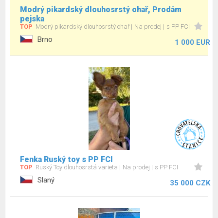
Modrý pikardský dlouhosrstý ohař, Prodám
pejska
TOP
Modrý pikardský dlouhosrstý ohař
Na prodej
s PP FCI
Brno
1 000 EUR
Fenka Ruský toy s PP FCI
TOP
Ruský Toy dlouhosrstá varieta
Na prodej
s PP FCI
Slaný
35 000 CZK