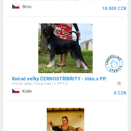
Brno
18 000 CZK
Knírač velky ČERNOSTŘÍBŘITY - štěn.s PP.
Knírač velký
Na prodej
s PP FCI
Kolín
0 CZK