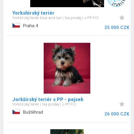
Yorkshirský teriér
Yorkšírský teriér blue and tan
Na prodej
s PP FCI
Praha 4
25 000 CZK
Jorkširský teriér s PP - pejsek
Yorkšírský teriér
Na prodej
s PP FCI
Buštěhrad
26 000 CZK