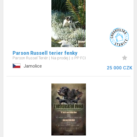
Parson Russell terier fenky
Parson Russel Teriér
Na prodej
s PP FCI
Jamolice
25 000 CZK