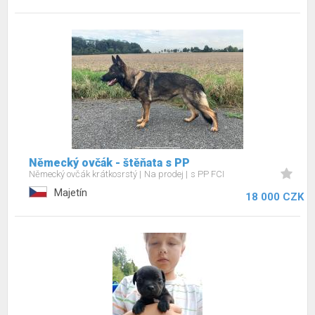
Německý ovčák - štěňata s PP
Německý ovčák krátkosrstý
Na prodej
s PP FCI
Majetín
18 000 CZK