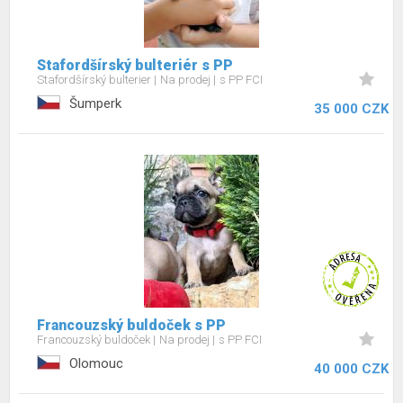
Stafordšírský bulteriér s PP
Stafordšírský bulterier
Na prodej
s PP FCI
Šumperk
35 000 CZK
Francouzský buldoček s PP
Francouzský buldoček
Na prodej
s PP FCI
Olomouc
40 000 CZK