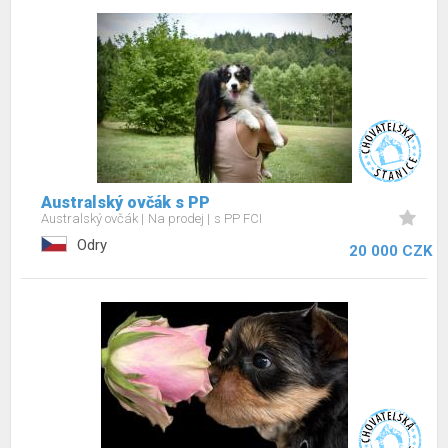
Australský ovčák s PP
Australský ovčák
Na prodej
s PP FCI
Odry
20 000 CZK