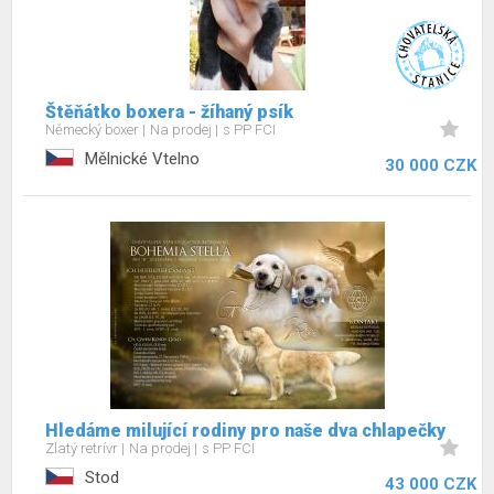
Štěňátko boxera - žíhaný psík
Německý boxer
Na prodej
s PP FCI
Mělnické Vtelno
30 000 CZK
Hledáme milující rodiny pro naše dva chlapečky
Zlatý retrívr
Na prodej
s PP FCI
Stod
43 000 CZK