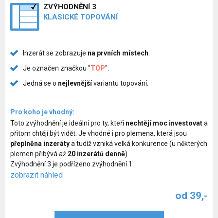
ZVÝHODNĚNÍ 3
KLASICKÉ TOPOVÁNÍ
Inzerát se zobrazuje
na prvních místech
.
Je označen značkou "
TOP
".
Jedná se o
nejlevnější
variantu topování.
Pro koho je vhodný:
Toto zvýhodnění je ideální pro ty, kteří
nechtějí moc investovat
a
přitom chtějí být vidět. Je vhodné i pro plemena, která jsou
přeplněna inzeráty
a tudíž vzniká velká konkurence (u některých
plemen přibývá až
20 inzerátů denně
).
Zvýhodnění 3 je podřízeno zvýhodnění 1.
zobrazit náhled
od 39,-