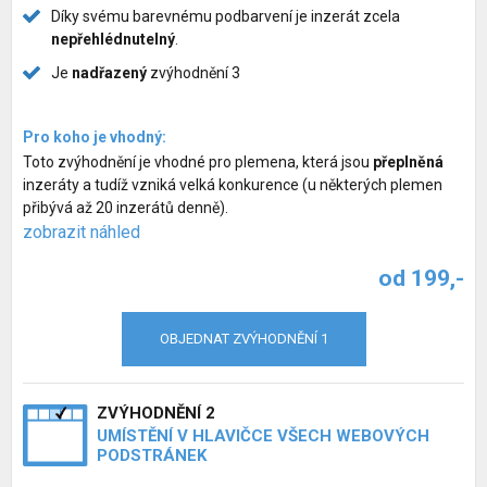
Díky svému barevnému podbarvení je inzerát zcela
nepřehlédnutelný
.
Je
nadřazený
zvýhodnění 3
Pro koho je vhodný:
Toto zvýhodnění je vhodné pro plemena, která jsou
přeplněná
inzeráty a tudíž vzniká velká konkurence (u některých plemen
přibývá až 20 inzerátů denně).
zobrazit náhled
od 199,-
OBJEDNAT ZVÝHODNĚNÍ 1
ZVÝHODNĚNÍ 2
UMÍSTĚNÍ V HLAVIČCE VŠECH WEBOVÝCH
PODSTRÁNEK
Inzerce psů