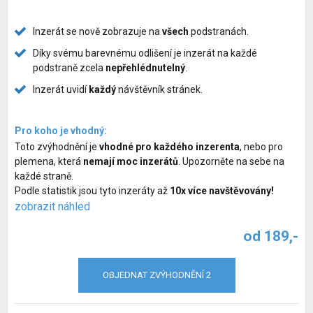
Služby pro psy
Inzerát se nově zobrazuje na
všech
podstranách.
Chovatelské potřeby pro psy
Díky svému barevnému odlišení je inzerát na každé
podstraně zcela
nepřehlédnutelný
.
Společné venčení psů
Inzerát uvidí
každý
návštěvník stránek.
Hlídací pes
Pro koho je vhodný:
Zvýhodnění inzerátů
Toto zvýhodnění je
vhodné pro každého inzerenta
, nebo pro
plemena, která
nemají moc inzerátů
. Upozorněte na sebe na
každé straně.
Podle statistik jsou tyto inzeráty až
10x více navštěvovány!
zobrazit náhled
od 189,-
OBJEDNAT ZVÝHODNĚNÍ 2