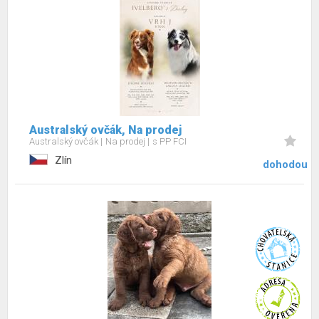
Australský ovčák, Na prodej
Australský ovčák
Na prodej
s PP FCI
Zlín
dohodou