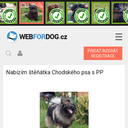
PŘIDAT INZERÁT
REGISTRACE
Nabízím štěňátka Chodského psa s PP