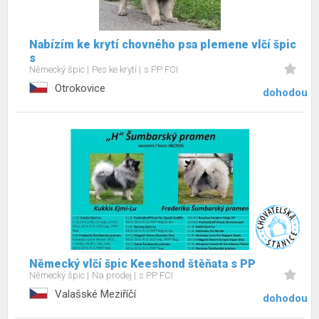
Nabízím ke krytí chovného psa plemene vlčí špic
s
Německý špic
Pes ke krytí
s PP FCI
Otrokovice
dohodou
Německý vlčí špic Keeshond štěňata s PP
Německý špic
Na prodej
s PP FCI
Valašské Meziříčí
dohodou