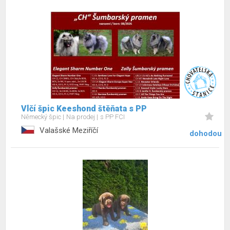
Vlčí špic Keeshond štěňata s PP
Německý špic
Na prodej
s PP FCI
Valašské Meziříčí
dohodou