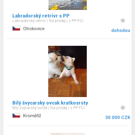
Labradorský retrívr s PP
Labradorský retrívr
Na prodej
s PP FCI
Otrokovice
dohodou
Bílý švycarsky ovcak kratkosrsty
Bílý švýcarský ovčák
Na prodej
s PP FCI
Kroměříž
30 000 CZK