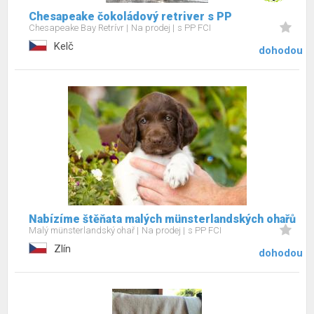
Chesapeake čokoládový retriver s PP
Chesapeake Bay Retrívr
Na prodej
s PP FCI
Kelč
dohodou
Nabízíme štěňata malých münsterlandských ohařů
Malý münsterlandský ohař
Na prodej
s PP FCI
Zlín
dohodou