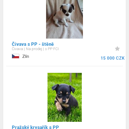
Čivava s PP - štěně
Čivava
Na prodej
s PP FCI
Zlín
15 000 CZK
Pražský krysařík s PP