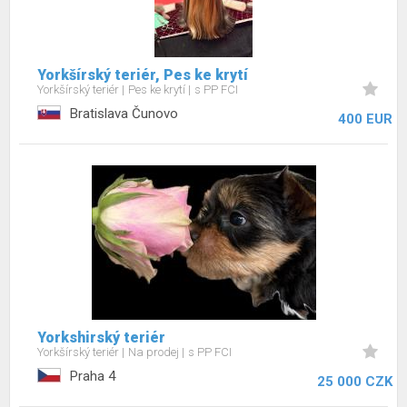
Yorkšírský teriér, Pes ke krytí
Yorkšírský teriér
Pes ke krytí
s PP FCI
Bratislava Čunovo
400 EUR
Yorkshirský teriér
Yorkšírský teriér
Na prodej
s PP FCI
Praha 4
25 000 CZK