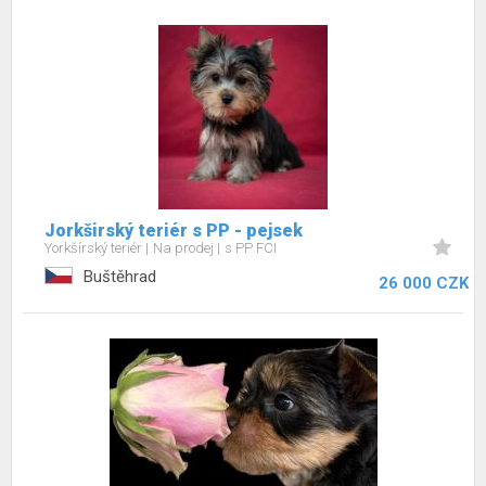
Jorkširský teriér s PP - pejsek
Yorkšírský teriér
Na prodej
s PP FCI
Buštěhrad
26 000 CZK