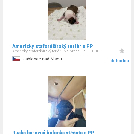
Americký stafordšírský teriér s PP
Americký stafordšírský teriér
Na prodej
s PP FCI
Jablonec nad Nisou
dohodou
Ruská barevná bolonka štěňata s PP