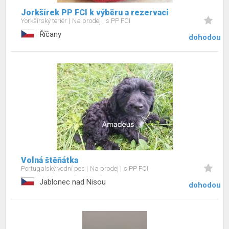
Jorkšírek PP FCI k výběru a rezervaci
Yorkšírský teriér
Na prodej
s PP FCI
Říčany
dohodou
Volná štěňátka
Portugalský vodní pes
Na prodej
s PP FCI
Jablonec nad Nisou
dohodou