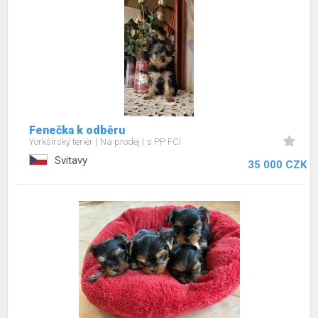
Fenečka k odběru
Yorkšírský teriér
Na prodej
s PP FCI
Svitavy
35 000 CZK