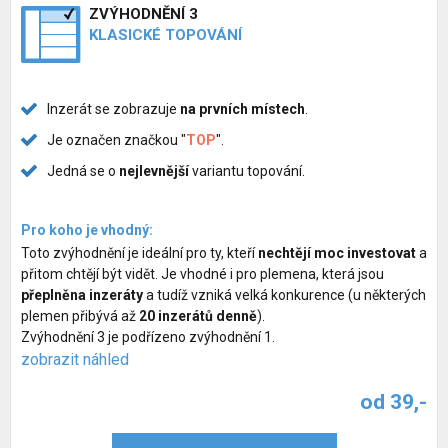
ZVÝHODNĚNÍ 3
KLASICKÉ TOPOVÁNÍ
Inzerát se zobrazuje
na prvních místech
.
Je označen značkou "
TOP
".
Jedná se o
nejlevnější
variantu topování.
Pro koho je vhodný:
Toto zvýhodnění je ideální pro ty, kteří
nechtějí moc investovat
a
přitom chtějí být vidět. Je vhodné i pro plemena, která jsou
přeplněna inzeráty
a tudíž vzniká velká konkurence (u některých
plemen přibývá až
20 inzerátů denně
).
Zvýhodnění 3 je podřízeno zvýhodnění 1.
zobrazit náhled
od 39,-