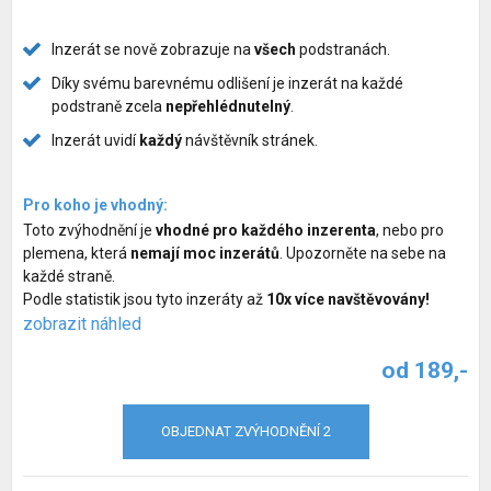
Služby pro psy
Inzerát se nově zobrazuje na
všech
podstranách.
Chovatelské potřeby pro psy
Díky svému barevnému odlišení je inzerát na každé
podstraně zcela
nepřehlédnutelný
.
Společné venčení psů
Inzerát uvidí
každý
návštěvník stránek.
Hlídací pes
Pro koho je vhodný:
Zvýhodnění inzerátů
Toto zvýhodnění je
vhodné pro každého inzerenta
, nebo pro
plemena, která
nemají moc inzerátů
. Upozorněte na sebe na
každé straně.
Podle statistik jsou tyto inzeráty až
10x více navštěvovány!
zobrazit náhled
od 189,-
OBJEDNAT ZVÝHODNĚNÍ 2