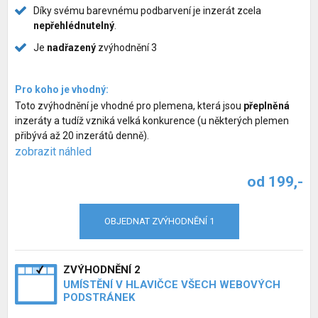
Díky svému barevnému podbarvení je inzerát zcela
nepřehlédnutelný
.
Je
nadřazený
zvýhodnění 3
Pro koho je vhodný:
Toto zvýhodnění je vhodné pro plemena, která jsou
přeplněná
inzeráty a tudíž vzniká velká konkurence (u některých plemen
přibývá až 20 inzerátů denně).
zobrazit náhled
od 199,-
OBJEDNAT ZVÝHODNĚNÍ 1
ZVÝHODNĚNÍ 2
UMÍSTĚNÍ V HLAVIČCE VŠECH WEBOVÝCH
PODSTRÁNEK
Inzerce psů