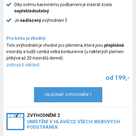
Díky svému barevnému podbarvení je inzerát zcela
nepřehlédnutelný
.
Je
nadřazený
zvýhodnění 3
Pro koho je vhodný:
Toto zvýhodnění je vhodné pro plemena, která jsou
přeplněná
inzeráty a tudíž vzniká velká konkurence (u některých plemen
přibývá až 20 inzerátů denně).
zobrazit náhled
od 199,-
OBJEDNAT ZVÝHODNĚNÍ 1
ZVÝHODNĚNÍ 2
UMÍSTĚNÍ V HLAVIČCE VŠECH WEBOVÝCH
PODSTRÁNEK
Inzerce psů