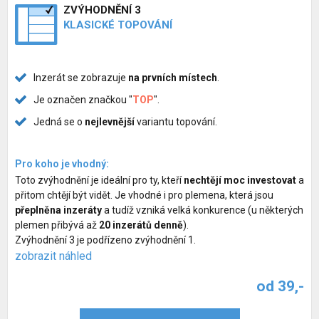
ZVÝHODNĚNÍ 3
KLASICKÉ TOPOVÁNÍ
Inzerát se zobrazuje
na prvních místech
.
Je označen značkou "
TOP
".
Jedná se o
nejlevnější
variantu topování.
Pro koho je vhodný:
Toto zvýhodnění je ideální pro ty, kteří
nechtějí moc investovat
a
přitom chtějí být vidět. Je vhodné i pro plemena, která jsou
přeplněna inzeráty
a tudíž vzniká velká konkurence (u některých
plemen přibývá až
20 inzerátů denně
).
Zvýhodnění 3 je podřízeno zvýhodnění 1.
zobrazit náhled
od 39,-