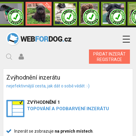
PŘIDAT INZERÁT
REGISTRACE
Zvýhodnění inzerátu
nejefektivnější cesta, jak dát o sobě vědět :-)
ZVÝHODNĚNÍ 1
TOPOVÁNÍ A PODBARVENÍ INZERÁTU
Inzerát se zobrazuje
na prvních místech
.