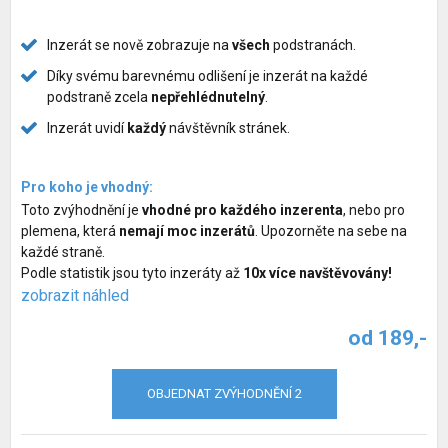
Služby pro psy
Inzerát se nově zobrazuje na
všech
podstranách.
Chovatelské potřeby pro psy
Díky svému barevnému odlišení je inzerát na každé
podstraně zcela
nepřehlédnutelný
.
Společné venčení psů
Inzerát uvidí
každý
návštěvník stránek.
Hlídací pes
Pro koho je vhodný:
Zvýhodnění inzerátů
Toto zvýhodnění je
vhodné pro každého inzerenta
, nebo pro
plemena, která
nemají moc inzerátů
. Upozorněte na sebe na
každé straně.
Podle statistik jsou tyto inzeráty až
10x více navštěvovány!
zobrazit náhled
od 189,-
OBJEDNAT ZVÝHODNĚNÍ 2