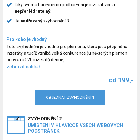
Díky svému barevnému podbarvení je inzerát zcela
nepřehlédnutelný
.
Je
nadřazený
zvýhodnění 3
Pro koho je vhodný:
Toto zvýhodnění je vhodné pro plemena, která jsou
přeplněná
inzeráty a tudíž vzniká velká konkurence (u některých plemen
přibývá až 20 inzerátů denně).
zobrazit náhled
od 199,-
OBJEDNAT ZVÝHODNĚNÍ 1
ZVÝHODNĚNÍ 2
UMÍSTĚNÍ V HLAVIČCE VŠECH WEBOVÝCH
PODSTRÁNEK
Inzerce psů