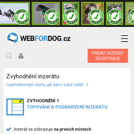
PŘIDAT INZERÁT
REGISTRACE
Zvýhodnění inzerátu
nejefektivnější cesta, jak dát o sobě vědět :-)
ZVÝHODNĚNÍ 1
TOPOVÁNÍ A PODBARVENÍ INZERÁTU
Inzerát se zobrazuje
na prvních místech
.