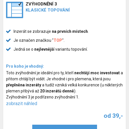
ZVÝHODNĚNÍ 3
KLASICKÉ TOPOVÁNÍ
Inzerát se zobrazuje
na prvních místech
.
Je označen značkou "
TOP
".
Jedná se o
nejlevnější
variantu topování.
Pro koho je vhodný:
Toto zvýhodnění je ideální pro ty, kteří
nechtějí moc investovat
a
přitom chtějí být vidět. Je vhodné i pro plemena, která jsou
přeplněna inzeráty
a tudíž vzniká velká konkurence (u některých
plemen přibývá až
20 inzerátů denně
).
Zvýhodnění 3 je podřízeno zvýhodnění 1.
zobrazit náhled
od 39,-