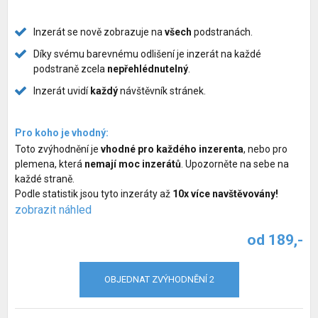
Služby pro psy
Inzerát se nově zobrazuje na
všech
podstranách.
Chovatelské potřeby pro psy
Díky svému barevnému odlišení je inzerát na každé
podstraně zcela
nepřehlédnutelný
.
Společné venčení psů
Inzerát uvidí
každý
návštěvník stránek.
Hlídací pes
Pro koho je vhodný:
Zvýhodnění inzerátů
Toto zvýhodnění je
vhodné pro každého inzerenta
, nebo pro
plemena, která
nemají moc inzerátů
. Upozorněte na sebe na
každé straně.
Podle statistik jsou tyto inzeráty až
10x více navštěvovány!
zobrazit náhled
od 189,-
OBJEDNAT ZVÝHODNĚNÍ 2