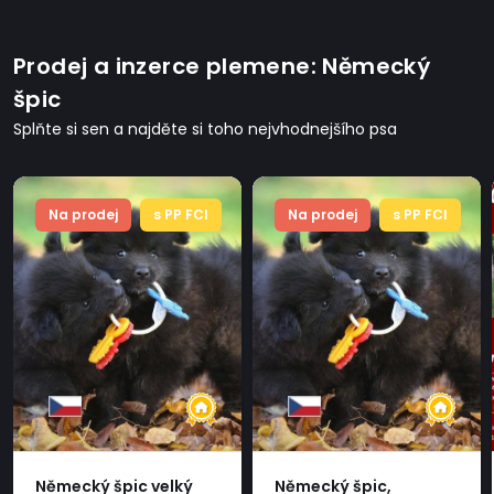
Prodej a inzerce plemene: Německý
špic
Splňte si sen a najděte si toho nejvhodnejšího psa
Na prodej
s PP FCI
Na prodej
s PP FCI
Německý špic velký
Německý špic,