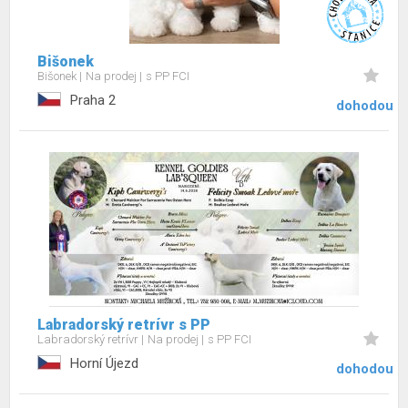
Bišonek
Bišonek
Na prodej
s PP FCI
Praha 2
dohodou
Labradorský retrívr s PP
Labradorský retrívr
Na prodej
s PP FCI
Horní Újezd
dohodou