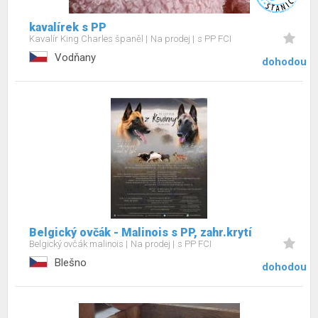
kavalírek s PP
Kavalír King Charles španěl
Na prodej
s PP FCI
Vodňany
dohodou
Belgický ovčák - Malinois s PP, zahr.krytí
Belgický ovčák malinois
Na prodej
s PP FCI
Blešno
dohodou