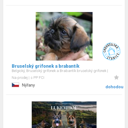
Bruselský grifonek a brabantík
Belgický, Bruselský grifonek a Brabantík bruselský grifonek
Na prodej
s PP FCI
Nýřany
dohodou