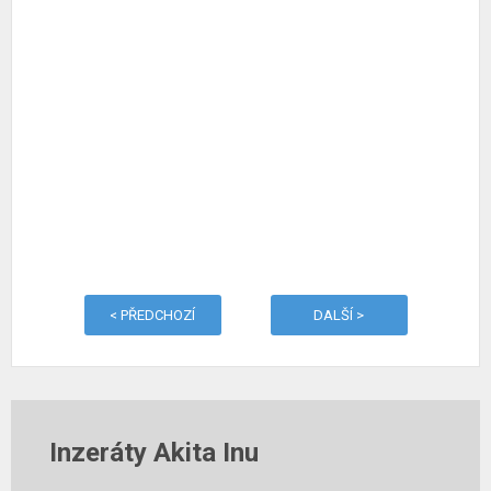
< PŘEDCHOZÍ
DALŠÍ >
Inzeráty Akita Inu