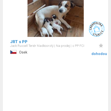
JRT s PP
Jack Russell Teriér hladkosrstý
Na prodej
s PP FCI
Osek
dohodou