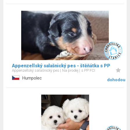
Appenzellský salašnický pes - štěňátka s PP
Appenzellský salašnický pes
Na prodej
s PP FCI
Humpolec
dohodou