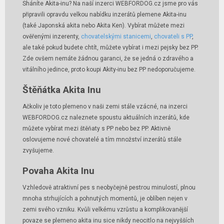
Sháníte Akita-inu? Na naší inzerci WEBFORDOG.cz jsme pro vás
připravili opravdu velkou nabídku inzerátů plemene Akita-inu
(také Japonská akita nebo Akita Ken). Vybírat můžete mezi
ověřenými inzerenty,
chovatelskými stanicemi
,
chovateli s PP
,
ale také pokud budete chtít, můžete vybírat i mezi pejsky bez PP.
Zde ovšem nemáte žádnou garanci, že se jedná o zdravého a
vitálního jedince, proto koupi Akity-inu bez PP nedoporučujeme.
Štěňátka Akita Inu
Ačkoliv je toto plemeno v naši zemi stále vzácné, na inzerci
WEBFORDOG.cz naleznete spoustu aktuálních inzerátů, kde
můžete vybírat mezi štěňaty s PP nebo bez PP. Aktivně
oslovujeme nové chovatelé a tím množství inzerátů stále
zvyšujeme.
Povaha Akita Inu
Vzhledově atraktivní pes s neobyčejně pestrou minulostí, plnou
mnoha strhujících a pohnutých momentů, je oblíben nejen v
zemi svého vzniku. Kvůli velkému vzrůstu a komplikovanější
povaze se plemeno akita inu sice nikdy neocitlo na nejvyšších