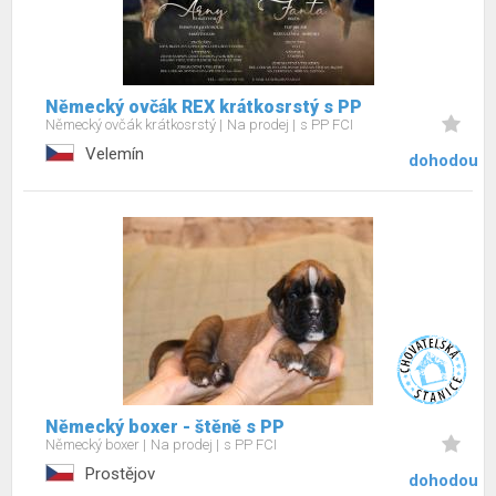
Německý ovčák REX krátkosrstý s PP
Německý ovčák krátkosrstý
Na prodej
s PP FCI
Velemín
dohodou
Německý boxer - štěně s PP
Německý boxer
Na prodej
s PP FCI
Prostějov
dohodou