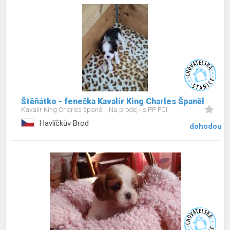
Štěňátko - fenečka Kavalír King Charles Španěl
Kavalír King Charles španěl
Na prodej
s PP FCI
Havlíčkův Brod
dohodou