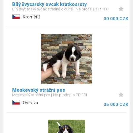
Bílý švycarsky ovcak kratkosrsty
Bílý švýcarský ovčák středně dlouhá
Na prodej
s PP FCI
Kroměříž
30 000 CZK
Moskevský strážní pes
Moskevský strážní pes
Na prodej
s PP FCI
Ostrava
35 000 CZK