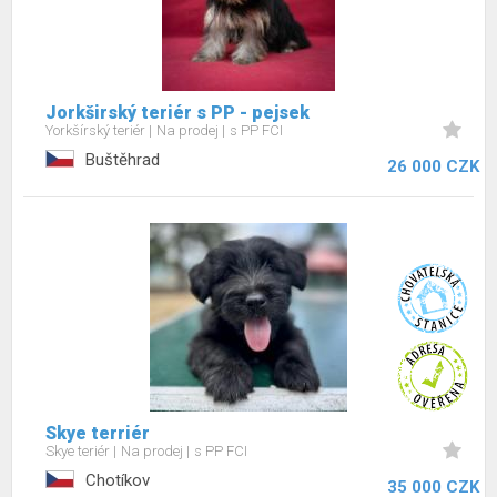
Jorkširský teriér s PP - pejsek
Yorkšírský teriér
Na prodej
s PP FCI
Buštěhrad
26 000 CZK
Skye terriér
Skye teriér
Na prodej
s PP FCI
Chotíkov
35 000 CZK