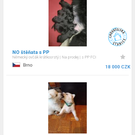
NO štěňata s PP
Německý ovčák krátkosrstý
Na prodej
s PP FCI
Brno
18 000 CZK