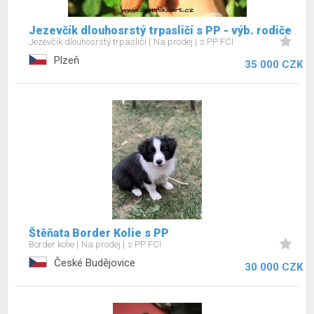
Jezevčík dlouhosrstý trpasličí s PP - výb. rodiče
Jezevčík dlouhosrstý trpasličí
Na prodej
s PP FCI
Plzeň
35 000 CZK
Štěňata Border Kolie s PP
Border kolie
Na prodej
s PP FCI
České Budějovice
30 000 CZK