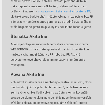
připravili opravdu velkou nabídku inzerátů plemene Akita-inu
(také Japonská akita nebo Akita Ken). Vybírat můžete mezi
ověřenými inzerenty,
chovatelskými stanicemi
,
chovateli s PP
,
ale také pokud budete chtít, můžete vybírat i mezi pejsky bez PP.
Zde ovšem nemáte žádnou garanci, že se jedná o zdravého a
vitálního jedince, proto koupi Akity-inu bez PP nedoporučujeme.
Štěňátka Akita Inu
Ačkoliv je toto plemeno v naši zemi stále vzácné, na inzerci
WEBFORDOG.cz naleznete spoustu aktuálních inzerátů, kde
můžete vybírat mezi štěňaty s PP nebo bez PP. Aktivně
oslovujeme nové chovatelé a tím množství inzerátů stále
zvyšujeme.
Povaha Akita Inu
Vzhledově atraktivní pes s neobyčejně pestrou minulostí, plnou
mnoha strhujících a pohnutých momentů, je oblíben nejen v
zemi svého vzniku. Kvůli velkému vzrůstu a komplikovanější
povaze se plemeno akita inu sice nikdy neocitlo na nejvyšších
příčkách žebříčku celosvětově nejpopulárnějších psů, přesto