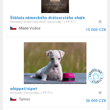
Štěňata německého drátosrstého ohaře
Německý drátosrstý ohař
Na prodej
s PP FCI
Mladá Vožice
15 000 CZK
whippet/vipet
Whippet
Na prodej
s PP FCI
Turnov
36 000 CZK