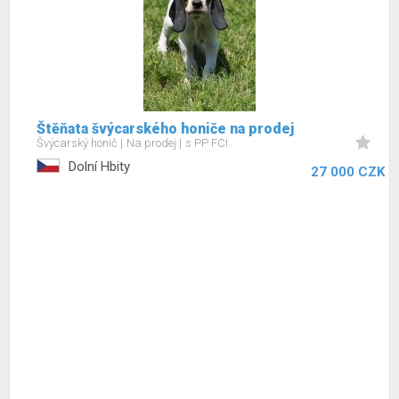
Štěňata švýcarského honiče na prodej
Švýcarský honič
Na prodej
s PP FCI
Dolní Hbity
27 000 CZK