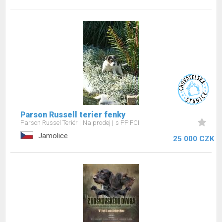
Parson Russell terier fenky
Parson Russel Teriér
Na prodej
s PP FCI
Jamolice
25 000 CZK