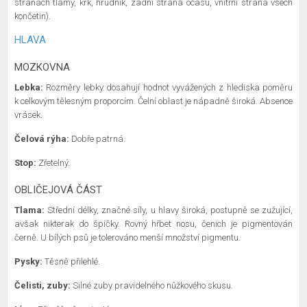
stranách tlamy, krk, hrudník, zadní strana ocasu, vnitřní strana všech
končetin).
HLAVA
MOZKOVNA
Lebka:
Rozměry lebky dosahují hodnot vyvážených z hlediska poměru
k celkovým tělesným proporcím. Čelní oblast je nápadně široká. Absence
vrásek.
Čelová rýha:
Dobře patrná.
Stop:
Zřetelný.
OBLIČEJOVÁ ČÁST
Tlama:
Střední délky, značné síly, u hlavy široká, postupně se zužující,
avšak nikterak do špičky. Rovný hřbet nosu, čenich je pigmentován
černě. U bílých psů je tolerováno menší množství pigmentu.
Pysky:
Těsně přilehlé.
Čelisti, zuby:
Silné zuby pravidelného nůžkového skusu.