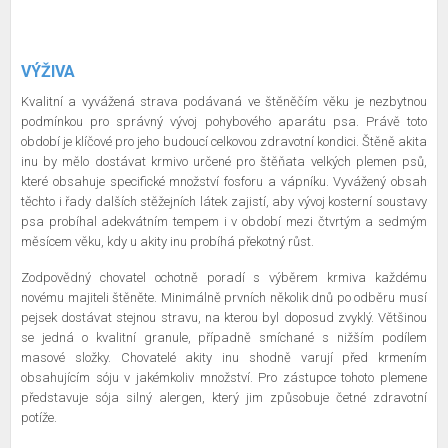
VÝŽIVA
Kvalitní a vyvážená strava podávaná ve štěněčím věku je nezbytnou
podmínkou pro správný vývoj pohybového aparátu psa. Právě toto
období je klíčové pro jeho budoucí celkovou zdravotní kondici. Štěně akita
inu by mělo dostávat krmivo určené pro štěňata velkých plemen psů,
které obsahuje specifické množství fosforu a vápníku. Vyvážený obsah
těchto i řady dalších stěžejních látek zajistí, aby vývoj kosterní soustavy
psa probíhal adekvátním tempem i v období mezi čtvrtým a sedmým
měsícem věku, kdy u akity inu probíhá překotný růst.
Zodpovědný chovatel ochotně poradí s výběrem krmiva každému
novému majiteli štěněte. Minimálně prvních několik dnů po odběru musí
pejsek dostávat stejnou stravu, na kterou byl doposud zvyklý. Většinou
se jedná o kvalitní granule, případně smíchané s nižším podílem
masové složky. Chovatelé akity inu shodně varují před krmením
obsahujícím sóju v jakémkoliv množství. Pro zástupce tohoto plemene
představuje sója silný alergen, který jim způsobuje četné zdravotní
potíže.