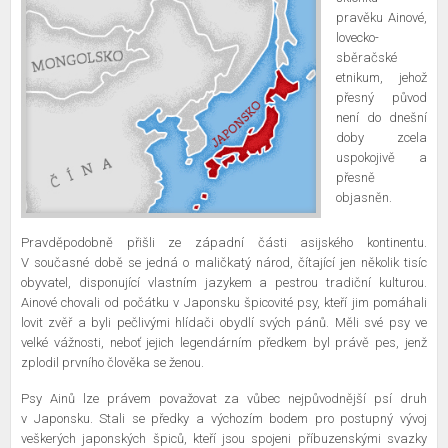
pravěku Ainové,
lovecko-
sběračské
etnikum, jehož
přesný původ
není do dnešní
doby zcela
uspokojivě a
přesně
objasněn.
Pravděpodobně přišli ze západní části asijského kontinentu.
V současné době se jedná o maličkatý národ, čítající jen několik tisíc
obyvatel, disponující vlastním jazykem a pestrou tradiční kulturou.
Ainové chovali od počátku v Japonsku špicovité psy, kteří jim pomáhali
lovit zvěř a byli pečlivými hlídači obydlí svých pánů. Měli své psy ve
velké vážnosti, neboť jejich legendárním předkem byl právě pes, jenž
zplodil prvního člověka se ženou.
Psy Ainů lze právem považovat za vůbec nejpůvodnější psí druh
v Japonsku. Stali se předky a výchozím bodem pro postupný vývoj
veškerých japonských špiců, kteří jsou spojeni příbuzenskými svazky