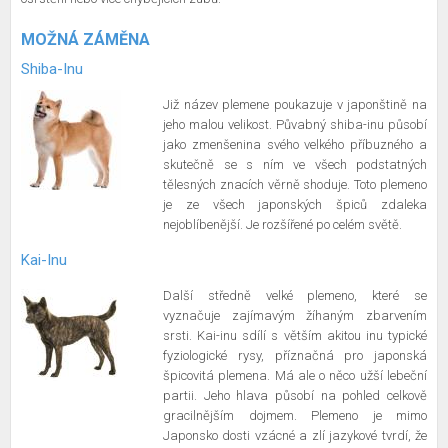
MOŽNÁ ZÁMĚNA
Shiba-Inu
Již název plemene poukazuje v japonštině na
jeho malou velikost. Půvabný shiba-inu působí
jako zmenšenina svého velkého příbuzného a
skutečně se s ním ve všech podstatných
tělesných znacích věrně shoduje. Toto plemeno
je ze všech japonských špiců zdaleka
nejoblíbenější. Je rozšířené po celém světě.
Kai-Inu
Další středně velké plemeno, které se
vyznačuje zajímavým žíhaným zbarvením
srsti. Kai-inu sdílí s větším akitou inu typické
fyziologické rysy, příznačná pro japonská
špicovitá plemena. Má ale o něco užší lebeční
partii. Jeho hlava působí na pohled celkově
gracilnějším dojmem. Plemeno je mimo
Japonsko dosti vzácné a zlí jazykové tvrdí, že