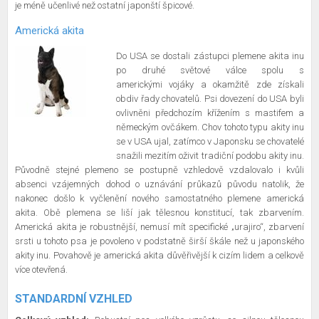
je méně učenlivé než ostatní japonští špicové.
Americká akita
Do USA se dostali zástupci plemene akita inu
po druhé světové válce spolu s
americkými vojáky a okamžitě zde získali
obdiv řady chovatelů. Psi dovezení do USA byli
ovlivněni předchozím křížením s mastifem a
německým ovčákem. Chov tohoto typu akity inu
se v USA ujal, zatímco v Japonsku se chovatelé
snažili mezitím oživit tradiční podobu akity inu.
Původně stejné plemeno se postupně vzhledově vzdalovalo i kvůli
absenci vzájemných dohod o uznávání průkazů původu natolik, že
nakonec došlo k vyčlenění nového samostatného plemene americká
akita. Obě plemena se liší jak tělesnou konstitucí, tak zbarvením.
Americká akita je robustnější, nemusí mít specifické „urajiro“, zbarvení
srsti u tohoto psa je povoleno v podstatně širší škále než u japonského
akity inu. Povahově je americká akita důvěřivější k cizím lidem a celkově
více otevřená.
STANDARDNÍ VZHLED