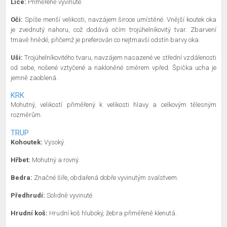
Líce:
Přiměřeně vyvinuté.
Oči:
Spíše menší velikosti, navzájem široce umístěné. Vnější koutek oka
je zvednutý nahoru, což dodává očím trojúhelníkovitý tvar. Zbarvení
tmavě hnědé, přičemž je preferován co nejtmavší odstín barvy oka.
Uši:
Trojúhelníkovitého tvaru, navzájem nasazené ve střední vzdálenosti
od sebe, nošené vztyčené a nakloněné směrem vpřed. Špička ucha je
jemně zaoblená.
KRK
Mohutný, velikostí přiměřený k velikosti hlavy a celkovým tělesným
rozměrům.
TRUP
Kohoutek:
Vysoký.
Hřbet:
Mohutný a rovný.
Bedra:
Značné šíře, obdařená dobře vyvinutým svalstvem.
Předhrudí:
Solidně vyvinuté.
Hrudní koš:
Hrudní koš hluboký, žebra přiměřeně klenutá.