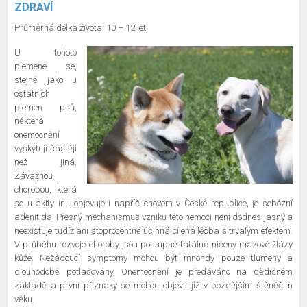
ZDRAVÍ
Průměrná délka života: 10 – 12 let.
U tohoto
plemene se,
stejně jako u
ostatních
plemen psů,
některá
onemocnění
vyskytují častěji
než jiná.
Závažnou
chorobou, která
se u akity inu objevuje i napříč chovem v České republice, je sebózní
adenitida. Přesný mechanismus vzniku této nemoci není dodnes jasný a
neexistuje tudíž ani stoprocentně účinná cílená léčba s trvalým efektem.
V průběhu rozvoje choroby jsou postupně fatálně ničeny mazové žlázy
kůže. Nežádoucí symptomy mohou být mnohdy pouze tlumeny a
dlouhodobě potlačovány. Onemocnění je předáváno na dědičném
základě a první příznaky se mohou objevit již v pozdějším štěněčím
věku.