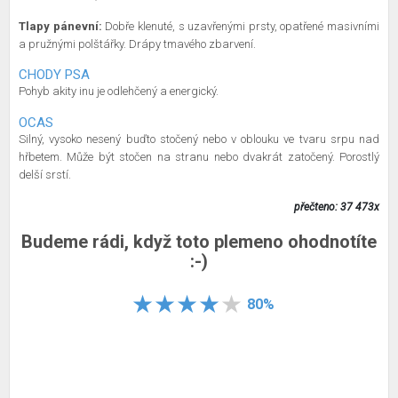
Tlapy pánevní:
Dobře klenuté, s uzavřenými prsty, opatřené masivními
a pružnými polštářky. Drápy tmavého zbarvení.
CHODY PSA
Pohyb akity inu je odlehčený a energický.
OCAS
Silný, vysoko nesený buďto stočený nebo v oblouku ve tvaru srpu nad
hřbetem. Může být stočen na stranu nebo dvakrát zatočený. Porostlý
delší srstí.
přečteno: 37 473x
Budeme rádi, když toto plemeno ohodnotíte
:-)
80%