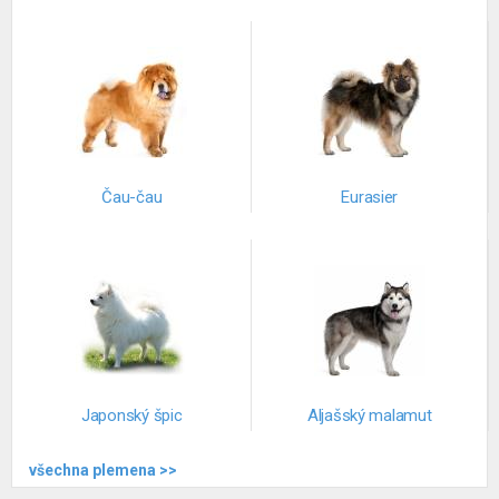
Čau-čau
Eurasier
Japonský špic
Aljašský malamut
všechna plemena >>