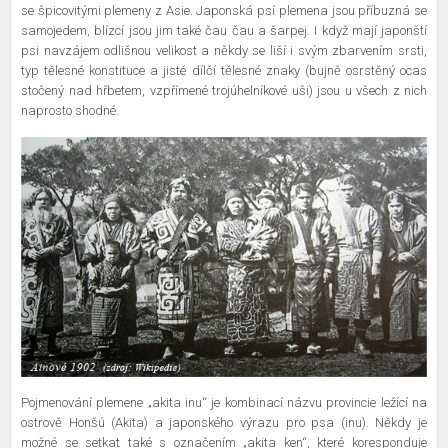
se špicovitými plemeny z Asie. Japonská psí plemena jsou příbuzná se
samojedem, blízcí jsou jim také čau čau a šarpej. I když mají japonští
psi navzájem odlišnou velikost a někdy se liší i svým zbarvením srsti,
typ tělesné konstituce a jisté dílčí tělesné znaky (bujně osrstěný ocas
stočený nad hřbetem, vzpřímené trojúhelníkové uši) jsou u všech z nich
naprosto shodné.
Pojmenování plemene „akita inu“ je kombinací názvu provincie ležící na
ostrově Honšú (Akita) a japonského výrazu pro psa (inu). Někdy je
možné se setkat také s označením „akita ken“, které koresponduje