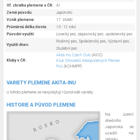
Of. zkratka plemene v ČR:
AI
Země původu:
Japonsko
Vznik plemene:
17. století
Průměrná délka života:
10 - 12 roků
Původní využití:
Lovecký pes, zápasnický pes, společenský pes
Rodinný pes, Společenský pes, Výstavní pes,
Využití dnes:
Služební pes
Akita Inu Czech Club
(AICC)
Kluby v ČR:
Klub Chovatelů Málopočetných Plemen
Psů
(KCHMPP)
VARIETY PLEMENE AKITA-INU
U tohoto plemene se nevyskytují různorodé variety.
HISTORIE A PŮVOD PLEMENE
Na území
dnešního
Japonska se
usadili na
sklonku