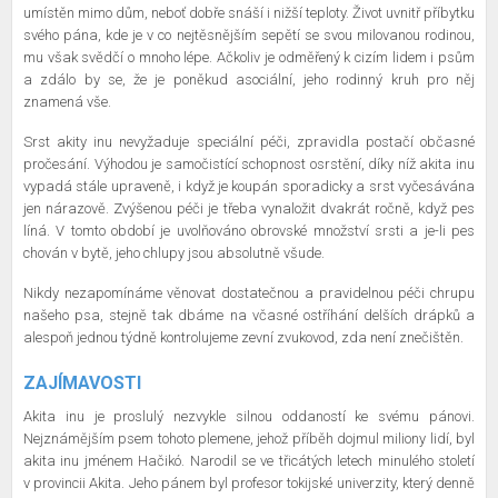
umístěn mimo dům, neboť dobře snáší i nižší teploty. Život uvnitř příbytku
svého pána, kde je v co nejtěsnějším sepětí se svou milovanou rodinou,
mu však svědčí o mnoho lépe. Ačkoliv je odměřený k cizím lidem i psům
a zdálo by se, že je poněkud asociální, jeho rodinný kruh pro něj
znamená vše.
Srst akity inu nevyžaduje speciální péči, zpravidla postačí občasné
pročesání. Výhodou je samočistící schopnost osrstění, díky níž akita inu
vypadá stále upraveně, i když je koupán sporadicky a srst vyčesávána
jen nárazově. Zvýšenou péči je třeba vynaložit dvakrát ročně, když pes
líná. V tomto období je uvolňováno obrovské množství srsti a je-li pes
chován v bytě, jeho chlupy jsou absolutně všude.
Nikdy nezapomínáme věnovat dostatečnou a pravidelnou péči chrupu
našeho psa, stejně tak dbáme na včasné ostříhání delších drápků a
alespoň jednou týdně kontrolujeme zevní zvukovod, zda není znečištěn.
ZAJÍMAVOSTI
Akita inu je proslulý nezvykle silnou oddaností ke svému pánovi.
Nejznámějším psem tohoto plemene, jehož příběh dojmul miliony lidí, byl
akita inu jménem Hačikó. Narodil se ve třicátých letech minulého století
v provincii Akita. Jeho pánem byl profesor tokijské univerzity, který denně