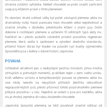
chránila zvláštní vyhláška. Někteří chovatelé se proto snažili zachránit
svoje psy křížením právě s tímto plemenem.
Po skončení druhé světové války byl počet zástupců plemene akita inu
dramaticky nízký. Navíc panovala mezi chovateli velká nejednotnost a
značné zmatky v důsledku předchozího křížení s jinými psy. Došlo
dokonce k rozštěpení plemene a vyčlenění tří odlišných typů akity inu.
Naštěstí se i přesto podařilo následně provést pozvolnou regeneraci
plemene, která vedla k sjednocení a vytvoření dnešního standardu,
přičemž hlavní důraz byl kladen na původní ryzí kvality výjimečného
špicovitého psa s kořeny v dávné historii Japonska.
POVAHA
Vzhledově atraktivní pes s neobyčejně pestrou minulostí, plnou mnoha
strhujících a pohnutých momentů, je oblíben nejen v zemi svého vzniku.
Kvůli velkému vzrůstu a komplikovanější povaze se plemeno akita inu
sice nikdy neocitlo na nejvyšších příčkách žebříčku celosvětově
nejpopulárnějších psů, přesto příznivců tohoto pozoruhodného plemene
přibývá pozvolna i u nás. Nejedná se ovšem o psa pro každého, akita
inu je vhodný zejména do rukou zkušeného chovatele.
Japonská špicovitá plemena se totiž povahově značně odlišují od