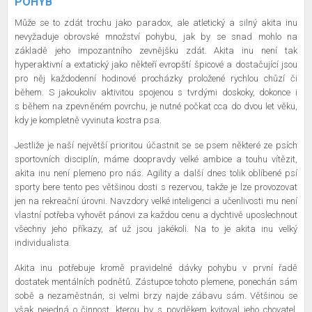
POHYB
Může se to zdát trochu jako paradox, ale atletický a silný akita inu
nevyžaduje obrovské množství pohybu, jak by se snad mohlo na
základě jeho impozantního zevnějšku zdát. Akita inu není tak
hyperaktivní a extatický jako někteří evropští špicové a dostačující jsou
pro něj každodenní hodinové procházky proložené rychlou chůzí či
během. S jakoukoliv aktivitou spojenou s tvrdými doskoky, dokonce i
s během na zpevněném povrchu, je nutné počkat cca do dvou let věku,
kdy je kompletně vyvinuta kostra psa.
Jestliže je naší největší prioritou účastnit se se psem některé ze psích
sportovních disciplín, máme doopravdy velké ambice a touhu vítězit,
akita inu není plemeno pro nás. Agility a další dnes tolik oblíbené psí
sporty bere tento pes většinou dosti s rezervou, takže je lze provozovat
jen na rekreační úrovni. Navzdory velké inteligenci a učenlivosti mu není
vlastní potřeba vyhovět pánovi za každou cenu a dychtivě uposlechnout
všechny jeho příkazy, ať už jsou jakékoli. Na to je akita inu velký
individualista.
Akita inu potřebuje kromě pravidelné dávky pohybu v první řadě
dostatek mentálních podnětů. Zástupce tohoto plemene, ponechán sám
sobě a nezaměstnán, si velmi brzy najde zábavu sám. Většinou se
však nejedná o činnost, kterou by s povděkem kvitoval jeho chovatel.