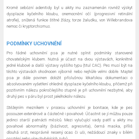
Kromě sebózní adenitidy byl u akity inu zaznamenán rovněž výskyt
dysplazie kyčelního kloubu, onemocnění očí (progresivní retinální
atrofie), snížená funkce štítné žlázy, torze žaludku, von Willebrandova
nemoc či kryptorchismus.
PODMÍNKY UCHOVNĚNÍ
Pro řádné uchovnění psa je nutné splnit podmínky stanovené
chovatelským klubem. Nutná je účast na dvou výstavách, konkrétně
jedné klubové a další výstavy vyššího typu (titul CAC). Pes musí být na
těchto výstavách ohodnocen výborně nebo nejhůře velmi dobře. Majitel
psa je dále povinen doložit příslušnou lékařskou dokumentaci o
absolvovaném vyšetření ohledně dysplazie kyčelního kloubu, přičemž při
pozitivním nálezu pokročilejšího stupně je při uchovnění nezbytné, aby
druhý pes v páru byl prost jakéhokoliv nálezu.
Stěžejním mezníkem v procesu uchovnění je bonitace, kde je pes
posouzen exteriérově a částečně i povahově. Účastnit se jí můžou pouze
jedinci starší patnácti měsíců. Mezi vylučující vady patří u akity inu
povahové abnormality (bázlivost, agresivita), černá maska, příliš
dlouhá srst, nesprávně nesený ocas či uši, nežádoucí znaky v bílém
osrstění nebo více chybějících zubů.