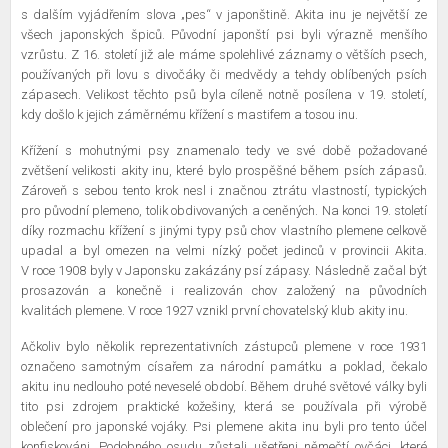
s dalším vyjádřením slova „pes“ v japonštině. Akita inu je největší ze
všech japonských špiců. Původní japonští psi byli výrazně menšího
vzrůstu. Z 16. století již ale máme spolehlivé záznamy o větších psech,
používaných při lovu s divočáky či medvědy a tehdy oblíbených psích
zápasech. Velikost těchto psů byla cíleně notně posílena v 19. století,
kdy došlo k jejich záměrnému křížení s mastifem a tosou inu.
Křížení s mohutnými psy znamenalo tedy ve své době požadované
zvětšení velikosti akity inu, které bylo prospěšné během psích zápasů.
Zároveň s sebou tento krok nesl i značnou ztrátu vlastností, typických
pro původní plemeno, tolik obdivovaných a ceněných. Na konci 19. století
díky rozmachu křížení s jinými typy psů chov vlastního plemene celkově
upadal a byl omezen na velmi nízký počet jedinců v provincii Akita.
V roce 1908 byly v Japonsku zakázány psí zápasy. Následně začal být
prosazován a konečně i realizován chov založený na původních
kvalitách plemene. V roce 1927 vznikl první chovatelský klub akity inu.
Ačkoliv bylo několik reprezentativních zástupců plemene v roce 1931
označeno samotným císařem za národní památku a poklad, čekalo
akitu inu nedlouho poté neveselé období. Během druhé světové války byli
tito psi zdrojem praktické kožešiny, která se používala při výrobě
oblečení pro japonské vojáky. Psi plemene akita inu byli pro tento účel
konfiskováni. Podobného osudu zůstali ušetřeni němečtí ovčáci, které