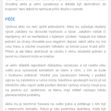
Znuděný akita je velmi vynalézavý a dokáže být destruktivní do
krajnosti. Není dobré ho nechávat příliš dlouho o samotě.
PÉČE
Výchova akity inu není úplně jednoduchá. Akita inu vyžaduje zkušený
výcvik založený na obrovské trpělivosti a lásce. Jakýkoliv nátlak či
nepříjemný dril se neshledává s kýženým účinkem. Naopak má takové
jednání ze strany chovatele psa negativní dopad, neboť akita inu má
svou hlavu a násilné vnucování čehokoliv se tomuto psovi hrubě příčí.
Přitom je ale třeba dodržovat ve vztahu k němu důsledné jednání a
jasně mu stanovit místo ve smečce.
Je velmi důležité nepodcenit důkladnou socializaci a od raného věku
svého psa vystavovat kontaktům se všemi a vším, s čím se bude
v budoucnu potkávat. Vhodné jsou socializační tréninky v podobě
výprav na zalidněná a rušná místa. Návštěva výcvikových kurzů již od
štěněčího věku zajistí vedle posílení domácí výchovy včasný návyk psa
na pestrou psí společnost, se kterou mají někteří zástupci tohoto
plemene běžně problémy.
Akita inu je nesmírně fixovaný na svého pána a potřebuje s ním být
v intenzivním kontaktu. Pokud je tato podmínka dodržena, může být