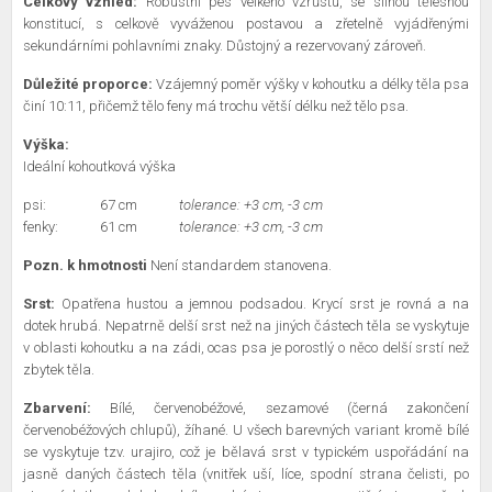
Celkový vzhled:
Robustní pes velkého vzrůstu, se silnou tělesnou
konstitucí, s celkově vyváženou postavou a zřetelně vyjádřenými
sekundárními pohlavními znaky. Důstojný a rezervovaný zároveň.
Důležité proporce:
Vzájemný poměr výšky v kohoutku a délky těla psa
činí 10:11, přičemž tělo feny má trochu větší délku než tělo psa.
Výška:
Ideální kohoutková výška
psi:
67 cm
tolerance: +3 cm, -3 cm
fenky:
61 cm
tolerance: +3 cm, -3 cm
Pozn. k hmotnosti
Není standardem stanovena.
Srst:
Opatřena hustou a jemnou podsadou. Krycí srst je rovná a na
dotek hrubá. Nepatrně delší srst než na jiných částech těla se vyskytuje
v oblasti kohoutku a na zádi, ocas psa je porostlý o něco delší srstí než
zbytek těla.
Zbarvení:
Bílé, červenobéžové, sezamové (černá zakončení
červenobéžových chlupů), žíhané. U všech barevných variant kromě bílé
se vyskytuje tzv. urajiro, což je bělavá srst v typickém uspořádání na
jasně daných částech těla (vnitřek uší, líce, spodní strana čelisti, po