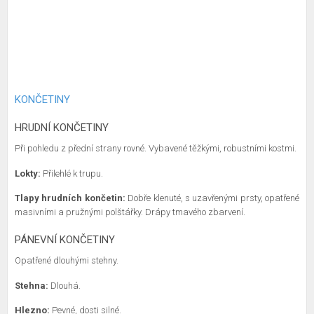
KONČETINY
HRUDNÍ KONČETINY
Při pohledu z přední strany rovné. Vybavené těžkými, robustními kostmi.
Lokty:
Přilehlé k trupu.
Tlapy hrudních končetin:
Dobře klenuté, s uzavřenými prsty, opatřené
masivními a pružnými polštářky. Drápy tmavého zbarvení.
PÁNEVNÍ KONČETINY
Opatřené dlouhými stehny.
Stehna:
Dlouhá.
Hlezno:
Pevné, dosti silné.