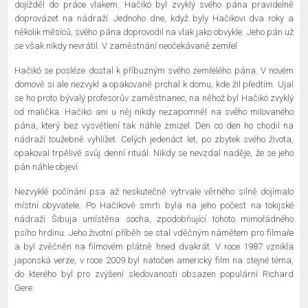
dojížděl do práce vlakem. Hačikó byl zvyklý svého pána pravidelně
doprovázet na nádraží. Jednoho dne, když byly Hačikovi dva roky a
několik měsíců, svého pána doprovodil na vlak jako obvykle. Jeho pán už
se však nikdy nevrátil. V zaměstnání neočekávaně zemřel.
Hačikó se posléze dostal k příbuzným svého zemřelého pána. V novém
domově si ale nezvykl a opakovaně prchal k domu, kde žil předtím. Ujal
se ho proto bývalý profesorův zaměstnanec, na něhož byl Hačikó zvyklý
od malička. Hačikó ani u něj nikdy nezapomněl na svého milovaného
pána, který bez vysvětlení tak náhle zmizel. Den co den ho chodil na
nádraží toužebně vyhlížet. Celých jedenáct let, po zbytek svého života,
opakoval trpělivě svůj denní rituál. Nikdy se nevzdal naděje, že se jeho
pán náhle objeví.
Nezvyklé počínání psa až neskutečně vytrvale věrného silně dojímalo
místní obyvatele. Po Hačikově smrti byla na jeho počest na tokijské
nádraží Šibuja umístěna socha, zpodobňující tohoto mimořádného
psího hrdinu. Jeho životní příběh se stal vděčným námětem pro filmaře
a byl zvěčněn na filmovém plátně hned dvakrát. V roce 1987 vznikla
japonská verze, v roce 2009 byl natočen americký film na stejné téma,
do kterého byl pro zvýšení sledovanosti obsazen populární Richard
Gere.