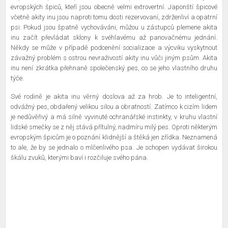
evropských špiců, kteří jsou obecně velmi extrovertní. Japonští špicové
včetně akity inu jsou naproti tomu dosti rezervovaní, zdrženliví a opatrní
psi. Pokud jsou špatně vychováváni, můžou u zástupců plemene akita
inu začít převládat sklony k svéhlavému až panovačnému jednání.
Někdy se může v případě podcenění socializace a výcviku vyskytnout
závažný problém s ostrou nevraživostí akity inu vůči jiným psům. Akita
inu není zkrátka přehnaně společenský pes, co se jeho vlastního druhu
týče.
Své rodině je akita inu věrný doslova až za hrob. Je to inteligentní,
odvážný pes, obdařený velikou silou a obratností. Zatímco k cizím lidem
je nedůvěřivý a má silně vyvinuté ochranářské instinkty, v kruhu vlastní
lidské smečky se z něj stává přítulný, nadmíru milý pes. Oproti některým
evropským špicům je o poznání klidnější a štěká jen zřídka. Neznamená
to ale, že by se jednalo o mlčenlivého psa. Je schopen vydávat širokou
škálu zvuků, kterými baví i rozčiluje svého pána.